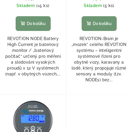
Skladem
(
>5 ks
)
Skladem
(
5 ks
)
Do košíku
Do košíku
REVOTION NODE Battery
REVOTION-Brain je
High Current je bateriový
„mozek“ celého REVOTION
monitor / „bateriový
systému – inteligentní
počítač“ určený pro měření
systémové řízení pro
a sledování vysokých
obytné vozy, karavany a
proudů v 12 V systémech
lodě, který propojuje různé
(např. v obytných vozech,...
sensory a moduly (tzv.
NODEs) bez...