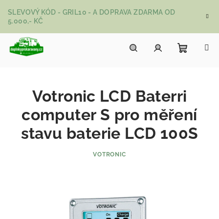
Přejít na obsah
SLEVOVÝ KÓD - GRIL10 - A DOPRAVA ZDARMA OD
5.000,- KČ
Nákupní
Hledat
Přihlášení
Votronic LCD Baterri
computer S pro měření
stavu baterie LCD 100S
VOTRONIC