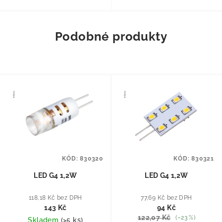
Podobné produkty
KÓD:
830320
KÓD:
830321
LED G4 1,2W
LED G4 1,2W
118,18 Kč bez DPH
77,69 Kč bez DPH
143 Kč
94 Kč
122,07 Kč
(–23 %)
Skladem
(
>5 ks
)