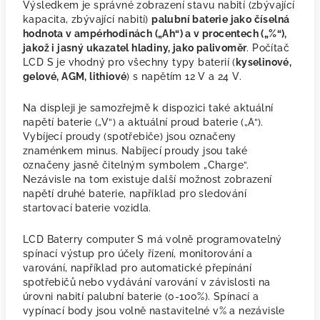
Výsledkem je správné zobrazení stavu nabití (zbývající
kapacita, zbývající nabití)
palubní baterie jako číselná
hodnota v ampérhodinách („Ah“) a v procentech („%“),
jakož i jasný ukazatel hladiny, jako palivoměr
. Počítač
LCD S je vhodný pro všechny typy baterií (
kyselinové,
gelové, AGM, lithiové
) s napětím 12 V a 24 V.
Na displeji je samozřejmě k dispozici také aktuální
napětí baterie („V“) a aktuální proud baterie („A“).
Vybíjecí proudy (spotřebiče) jsou označeny
znaménkem minus. Nabíjecí proudy jsou také
označeny jasně čitelným symbolem „Charge“.
Nezávisle na tom existuje další možnost zobrazení
napětí druhé baterie, například pro sledování
startovací baterie vozidla.
LCD Baterry computer S má volně programovatelný
spínací výstup pro účely řízení, monitorování a
varování, například pro automatické přepínání
spotřebičů nebo vydávání varování v závislosti na
úrovni nabití palubní baterie (0-100%). Spínací a
vypínací body jsou volně nastavitelné v% a nezávisle