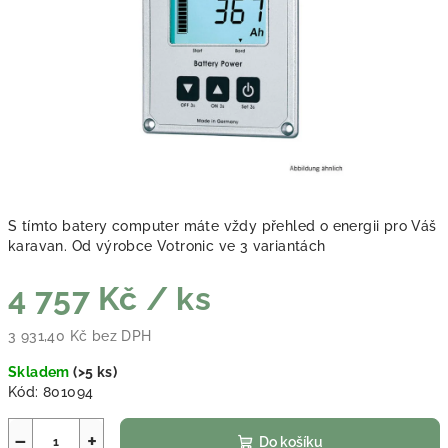
S tímto batery computer máte vždy přehled o energii pro Váš
karavan. Od výrobce Votronic ve 3 variantách
4 757 Kč
/ ks
3 931,40 Kč bez DPH
Měrná cena:
Skladem
(
>5 ks
)
Kód:
801094
−
+
Do košíku