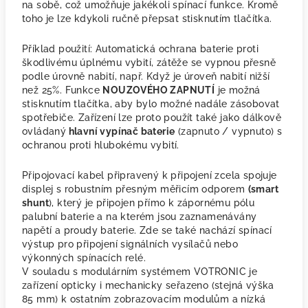
na sobě, což umožňuje jakékoli spínací funkce. Kromě
toho je lze kdykoli ručně přepsat stisknutím tlačítka.
Příklad použití: Automatická ochrana baterie proti
škodlivému úplnému vybití, zátěže se vypnou přesně
podle úrovně nabití, např. Když je úroveň nabití nižší
než 25%. Funkce
NOUZOVÉHO ZAPNUTÍ
je možná
stisknutím tlačítka, aby bylo možné nadále zásobovat
spotřebiče. Zařízení lze proto použít také jako dálkově
ovládaný
hlavní vypínač baterie
(zapnuto / vypnuto) s
ochranou proti hlubokému vybití.
Připojovací kabel připravený k připojení zcela spojuje
displej s robustním přesným měřicím odporem
(smart
shunt
), který je připojen přímo k zápornému pólu
palubní baterie a na kterém jsou zaznamenávány
napětí a proudy baterie. Zde se také nachází spínací
výstup pro připojení signálních vysílačů nebo
výkonných spínacích relé.
V souladu s modulárním systémem VOTRONIC je
zařízení opticky i mechanicky seřazeno (stejná výška
85 mm) k ostatním zobrazovacím modulům a nízká