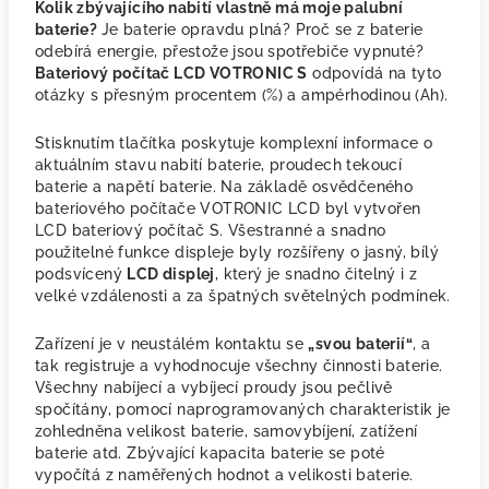
Kolik zbývajícího nabití vlastně má moje palubní
baterie?
Je baterie opravdu plná? Proč se z baterie
odebírá energie, přestože jsou spotřebiče vypnuté?
Bateriový počítač LCD VOTRONIC S
odpovídá na tyto
otázky s přesným procentem (%) a ampérhodinou (Ah).
Stisknutím tlačítka poskytuje komplexní informace o
aktuálním stavu nabití baterie, proudech tekoucí
baterie a napětí baterie. Na základě osvědčeného
bateriového počítače VOTRONIC LCD byl vytvořen
LCD bateriový počítač S. Všestranné a snadno
použitelné funkce displeje byly rozšířeny o jasný, bílý
podsvícený
LCD displej
, který je snadno čitelný i z
velké vzdálenosti a za špatných světelných podmínek.
Zařízení je v neustálém kontaktu se
„svou baterií“
, a
tak registruje a vyhodnocuje všechny činnosti baterie.
Všechny nabíjecí a vybíjecí proudy jsou pečlivě
spočítány, pomocí naprogramovaných charakteristik je
zohledněna velikost baterie, samovybíjení, zatížení
baterie atd. Zbývající kapacita baterie se poté
vypočítá z naměřených hodnot a velikosti baterie.