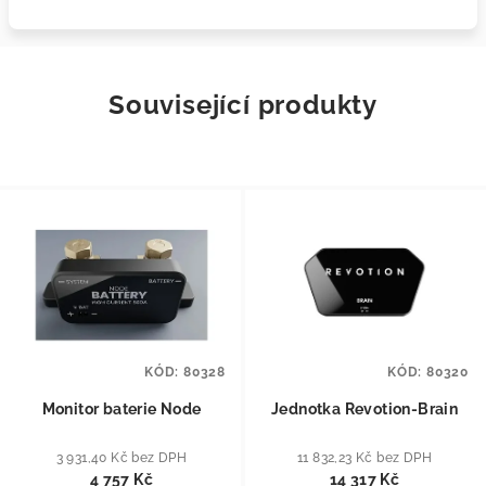
Související produkty
KÓD:
80328
KÓD:
80320
Monitor baterie Node
Jednotka Revotion-Brain
3 931,40 Kč bez DPH
11 832,23 Kč bez DPH
4 757 Kč
14 317 Kč