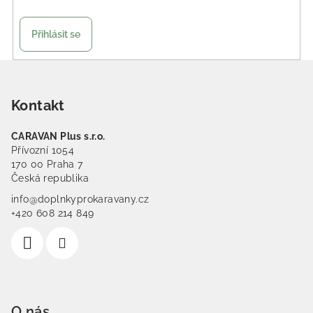
Přihlásit se
Zápatí
Kontakt
CARAVAN Plus s.r.o.
Přívozní 1054
170 00 Praha 7
Česká republika
info@doplnkyprokaravany.cz
+420 608 214 849
O nás