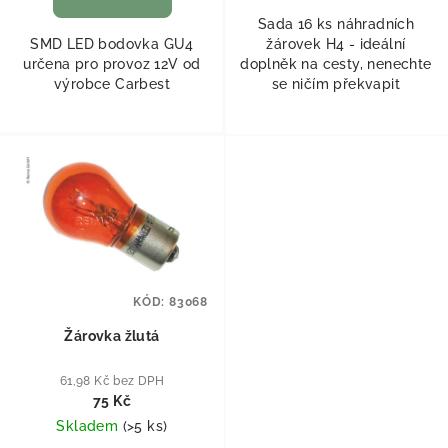
Sada 16 ks náhradních
SMD LED bodovka GU4
žárovek H4 - ideální
určena pro provoz 12V od
doplněk na cesty, nenechte
výrobce Carbest
se ničím překvapit
KÓD:
83068
Žárovka žlutá
61,98 Kč bez DPH
75 Kč
Skladem
(
>5 ks
)