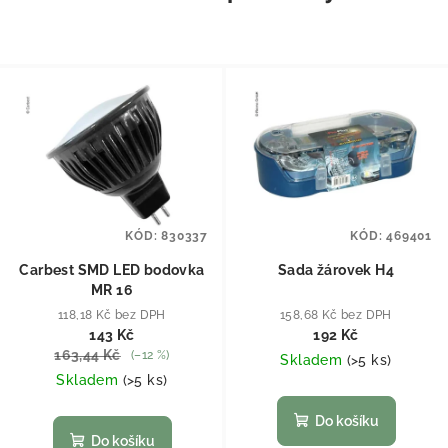
KÓD:
830337
KÓD:
469401
Carbest SMD LED bodovka
Sada žárovek H4
MR 16
118,18 Kč bez DPH
158,68 Kč bez DPH
143 Kč
192 Kč
163,44 Kč
(–12 %)
Skladem
(
>5 ks
)
Skladem
(
>5 ks
)
Do košíku
Do košíku