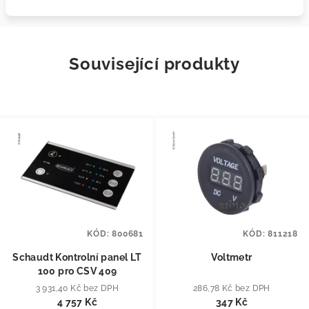
Související produkty
KÓD:
800681
KÓD:
811218
Schaudt Kontrolní panel LT
Voltmetr
100 pro CSV 409
3 931,40 Kč bez DPH
286,78 Kč bez DPH
4 757 Kč
347 Kč