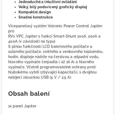
Jednoduché a intuitivní ovládání
Velký, bílý podsvícený grafický displej
Kompaktní design
Snadná konstrukce
Vícepanelový systém Votronic Power Control Jupiter
pro
RVs VPC Jupiter s funkcí Smart-Shunt 100A, 200A a
400A (v závislosti na typu)
S plnou funkčností LCD bateriového počítače a
solárního počítače, vnitřního a venkovního teploměru,
hodin, displeje nádrže na čerstvou a odpadní vodu,
hlavního vypínače čerpadla ( až 16 A) a hlavního
vypínače. Včetně programovatelné ochrany proti
hlubokému vybití (zbývající kapacita%), s dvojitou
nabíjecí zásuvkou USB (5 V / 2,5 A)
Obsah balení
1x panel Jupiter