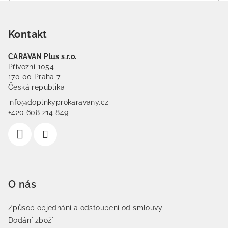
Zápatí
Kontakt
CARAVAN Plus s.r.o.
Přívozní 1054
170 00 Praha 7
Česká republika
info@doplnkyprokaravany.cz
+420 608 214 849
O nás
Způsob objednání a odstoupení od smlouvy
Dodání zboží