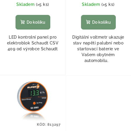
Skladem
(
>5 ks
)
Skladem
(
>5 ks
)
Do košíku
Do košíku
LED kontrolní panel pro
Digitální voltmetr ukazuje
elektroblok Schaudt CSV
stav napětí palubní nebo
409 od výrobce Schaudt
startovací baterie ve
Vašem obytném
automobilu.
KÓD:
813297