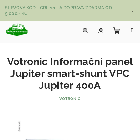
Přejít na obsah
SLEVOVÝ KÓD - GRIL10 - A DOPRAVA ZDARMA OD
5.000,- KČ
Nákupní
Hledat
Přihlášení
Votronic Informační panel
Jupiter smart-shunt VPC
Jupiter 400A
VOTRONIC