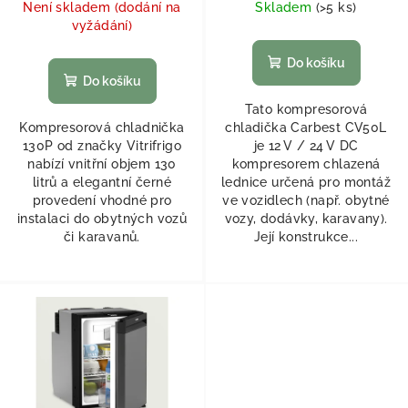
Není skladem (dodání na
Skladem
(
>5 ks
)
vyžádání)
Do košíku
Do košíku
Tato kompresorová
Kompresorová chladnička
chladička Carbest CV50L
130P od značky Vitrifrigo
je 12 V / 24 V DC
nabízí vnitřní objem 130
kompresorem chlazená
litrů a elegantní černé
lednice určená pro montáž
provedení vhodné pro
ve vozidlech (např. obytné
instalaci do obytných vozů
vozy, dodávky, karavany).
či karavanů.
Její konstrukce...