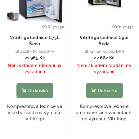
KÓD:
71430
KÓD:
71431
Vitrifrigo Lednice C75L
Vitrifrigo Lednice C90i
Šedá
Šedá
18 152,89 Kč bez DPH
18 745,45 Kč bez DPH
21 965 Kč
22 682 Kč
Není skladem (dodání na
Není skladem (dodání na
vyžádání)
vyžádání)
Do košíku
Do košíku
Kompresorová lednice ve
Kompresorová lednice
více barvách od výrobce
určená ve více variantách
Vitrifrigo
od výrobce Vitrifrigo