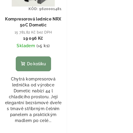
KÓD:
9620001481
Kompresorová lednice NRX
50C Dometic
15 781,82 Kč bez DPH
19 096 Kč
Skladem
(
>5 ks
)
Do košíku
Chytrá kompresorová
lednička od výrobce
Dometic nabízí 44 l
chladicího prostoru. Její
elegantní bezrámové dveře
s tmavě stříbrným čelním
panelem a praktickým
madlem po celé...