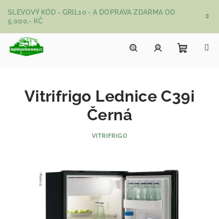
Přejít na obsah
SLEVOVÝ KÓD - GRIL10 - A DOPRAVA ZDARMA OD
5.000,- KČ
Nákupní
Hledat
Přihlášení
Vitrifrigo Lednice C39i
Černá
VITRIFRIGO