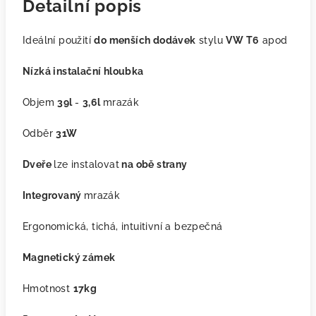
Detailní popis
Ideální použití
do menších dodávek
stylu
VW T6
apod
Nízká instalační hloubka
Objem
39l
-
3,6l
mrazák
Odběr
31W
Dveře
lze instalovat
na obě strany
Integrovaný
mrazák
Ergonomická, tichá, intuitivní a bezpečná
Magnetický zámek
Hmotnost
17kg