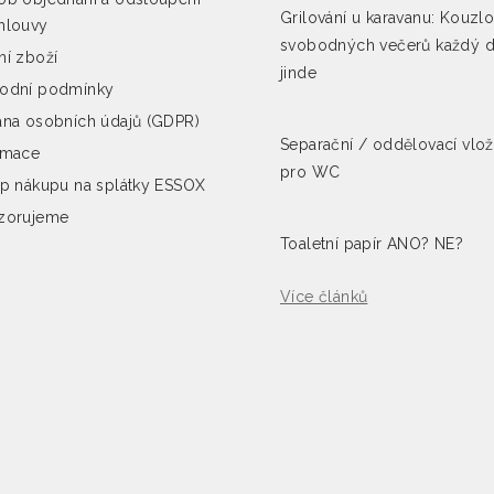
Grilování u karavanu: Kouzl
mlouvy
svobodných večerů každý 
í zboží
jinde
odní podmínky
na osobních údajů (GDPR)
Separační / oddělovací vlo
amace
pro WC
p nákupu na splátky ESSOX
zorujeme
Toaletní papír ANO? NE?
Více článků