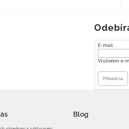
Odebír
E-mail
Vložením e-m
Přihlásit se
nás
Blog
b objednání a odstoupení