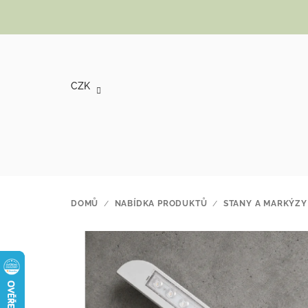
Přejít na obsah
CZK
DOMŮ
/
NABÍDKA PRODUKTŮ
/
STANY A MARKÝZY