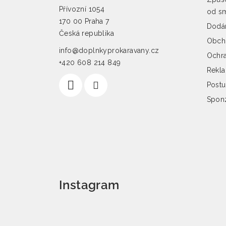
Přívozní 1054
od s
170 00 Praha 7
Dodán
Česká republika
Obch
info@doplnkyprokaravany.cz
Ochra
+420 608 214 849
Rekl
Postu
Spon
Instagram