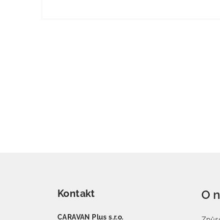
Zápatí
Kontakt
O 
CARAVAN Plus s.r.o.
Způso