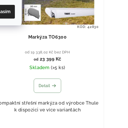
lasím
KÓD:
42830
Markýza TO6300
od 19 338,02 Kč bez DPH
23 399 Kč
od
Skladem
(
>5 ks
)
Detail
ompaktní střešní markýza od výrobce Thule
k dispozici ve více variantách