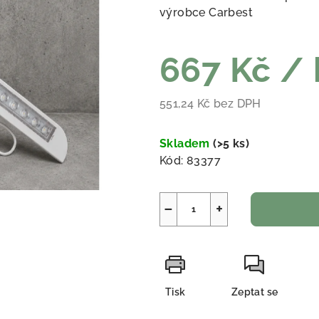
výrobce Carbest
667 Kč
/ 
551,24 Kč bez DPH
Měrná cena:
Skladem
(
>5 ks
)
Kód:
83377
−
+
Tisk
Zeptat se