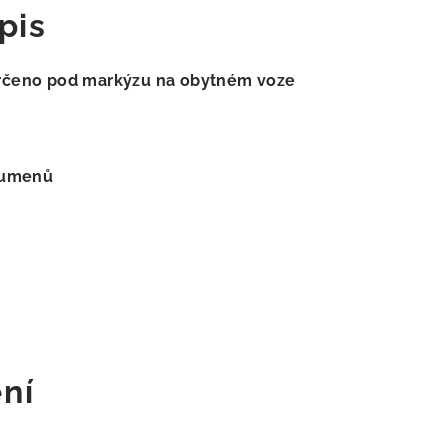
pis
určeno pod markýzu na obytném voze
lumenů
ní