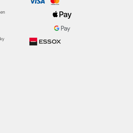
o
den
žky