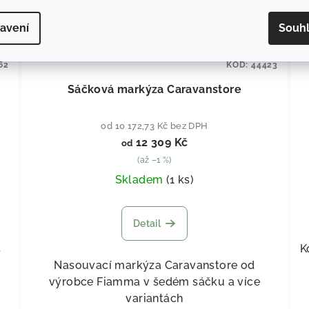
avení
Souh
62
KÓD:
44423
Sáčková markýza Caravanstore
od 10 172,73 Kč bez DPH
12 309 Kč
od
(až –1 %)
Skladem
(
1 ks
)
Detail
t
K
Nasouvací markýza Caravanstore od
výrobce Fiamma v šedém sáčku a více
variantách