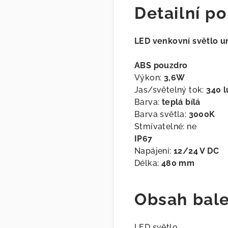
Detailní po
LED venkovní světlo 
ABS pouzdro
Výkon:
3,6W
Jas/světelný tok:
340 
Barva:
teplá bílá
Barva světla:
3000K
Stmívatelné: ne
IP67
Napájení:
12/24 V DC
Délka:
480 mm
Obsah bale
LED světlo