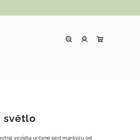
Hledat
Přihlášení
Nákupní koší
 světlo
bytná vozidla určené pod markýzu od