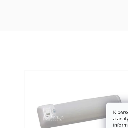
K pers
a anal
infor