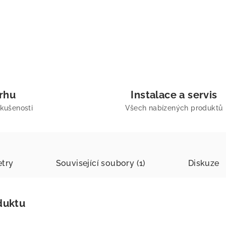
trhu
Instalace a servis
zkušenosti
Všech nabízených produktů
try
Související soubory (1)
Diskuze
duktu