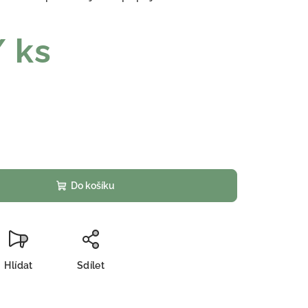
/ ks
Do košíku
Hlídat
Sdílet