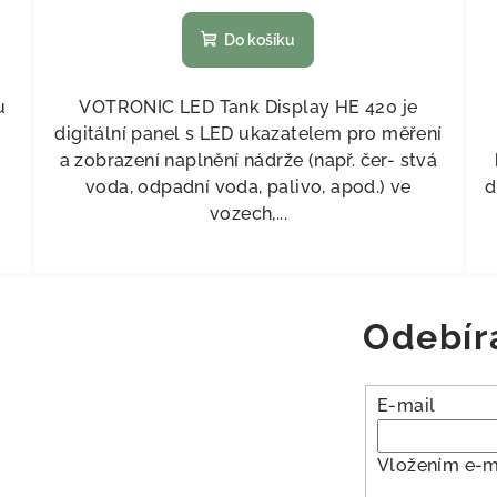
Do košíku
u
VOTRONIC LED Tank Display HE 420 je
digitální panel s LED ukazatelem pro měření
a zobrazení naplnění nádrže (např. čer- stvá
voda, odpadní voda, palivo, apod.) ve
d
vozech,...
Odebír
E-mail
Vložením e-m