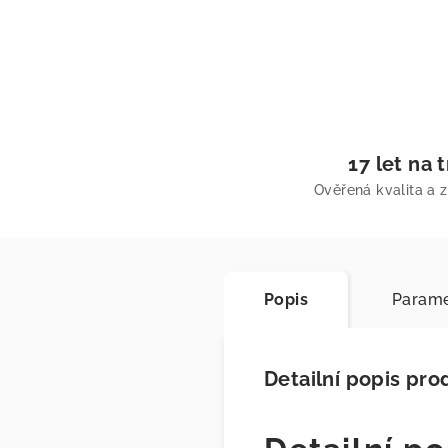
17 let na 
Ověřená kvalita a 
Popis
Parame
Detailní popis pro