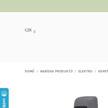
Přejít na obsah
CZK
DOMŮ
/
NABÍDKA PRODUKTŮ
/
ELEKTRO
/
ADAPT