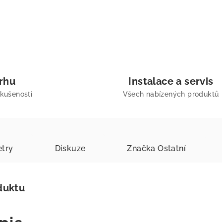
trhu
Instalace a servis
zkušenosti
Všech nabízených produktů
try
Diskuze
Značka
Ostatní
duktu