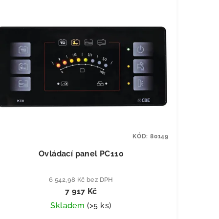
KÓD:
80149
Ovládací panel PC110
6 542,98 Kč bez DPH
7 917 Kč
Skladem
(
>5 ks
)