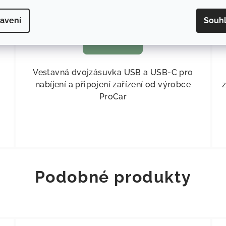
Skladem
(
>5 ks
)
avení
Souh
Do košíku
Vestavná dvojzásuvka USB a USB-C pro
nabíjení a připojení zařízení od výrobce
z
ProCar
Podobné produkty