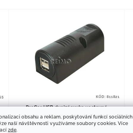
55
KÓD:
811821
ProCar USB dvojzásuvka vestavná
onalizaci obsahu a reklam, poskytování funkcí sociálních
ýze naší návštěvnosti využíváme soubory cookies. Více
472,73 Kč bez DPH
mací
zde
.
572 Kč