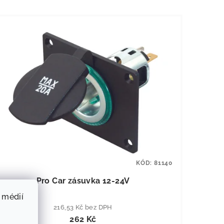
KÓD:
81140
Pro Car zásuvka 12-24V
 médií
216,53 Kč bez DPH
262 Kč