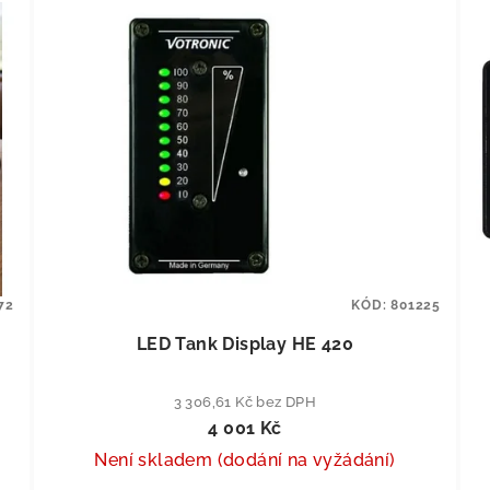
72
KÓD:
801225
LED Tank Display HE 420
3 306,61 Kč bez DPH
4 001 Kč
Není skladem (dodání na vyžádání)