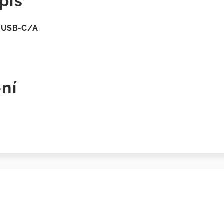
pis
a
USB-C/A
ní