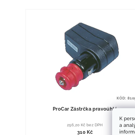
KÓD:
810
ProCar Zástrčka pravoúhlá
K pers
a anal
256,20 Kč bez DPH
infor
310 Kč