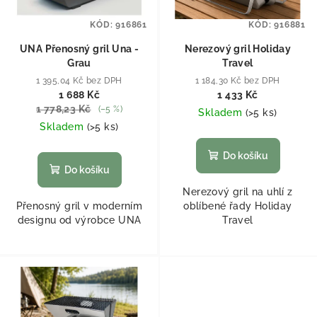
KÓD:
916861
KÓD:
916881
UNA Přenosný gril Una -
Nerezový gril Holiday
Grau
Travel
1 395,04 Kč bez DPH
1 184,30 Kč bez DPH
1 688 Kč
1 433 Kč
1 778,23 Kč
(–5 %)
Skladem
(
>5 ks
)
Skladem
(
>5 ks
)
Do košíku
Do košíku
Nerezový gril na uhlí z
Přenosný gril v moderním
oblíbené řady Holiday
designu od výrobce UNA
Travel