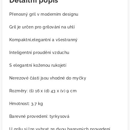
Detailní popis
Přenosný gril v moderním designu
Gril je určen
pro grilování na uhlí
Kompaktní,elegantní a všestranný
Inteligentní proudění vzduchu
S elegantní koženou rukojetí
Nerezové části jsou vhodné do myčky
Rozměry:
(š) 16 x (d) 43 x (v) 9 cm
Hmotnost:
3,7 kg
Barevné provedení:
tyrkysová
U grilu si lze vybrat ze dvou barevných provedení