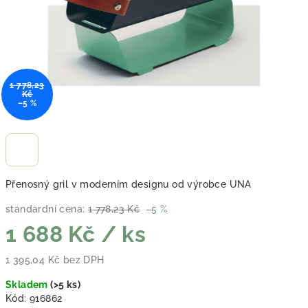
1 778,23
Kč
–5 %
Přenosný gril v moderním designu od výrobce UNA
standardní cena:
1 778,23 Kč
–5 %
1 688 Kč
/ ks
1 395,04 Kč bez DPH
Měrná cena:
Skladem
(
>5 ks
)
Kód:
916862