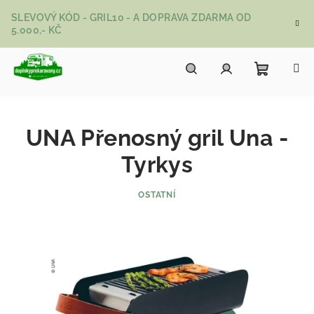
Přejít na obsah
SLEVOVÝ KÓD - GRIL10 - A DOPRAVA ZDARMA OD
5.000,- KČ
Nákupní
Hledat
Přihlášení
UNA Přenosný gril Una -
Tyrkys
OSTATNÍ