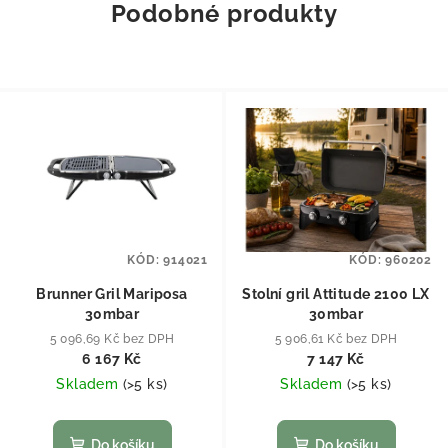
Podobné produkty
KÓD:
914021
KÓD:
960202
Brunner Gril Mariposa
Stolní gril Attitude 2100 LX
30mbar
30mbar
5 096,69 Kč bez DPH
5 906,61 Kč bez DPH
6 167 Kč
7 147 Kč
Skladem
(
>5 ks
)
Skladem
(
>5 ks
)
Do košíku
Do košíku