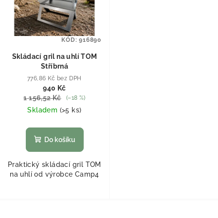
KÓD:
916890
Skládací gril na uhlí TOM
Stříbrná
776,86 Kč bez DPH
940 Kč
1 156,52 Kč
(–18 %)
Skladem
(
>5 ks
)
Do košíku
Praktický skládací gril TOM
na uhlí od výrobce Camp4