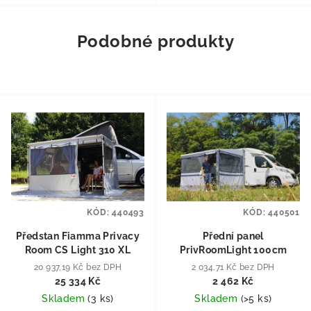
Podobné produkty
KÓD:
440493
KÓD:
440501
Předstan Fiamma Privacy
Přední panel
Room CS Light 310 XL
PrivRoomLight 100cm
20 937,19 Kč bez DPH
2 034,71 Kč bez DPH
25 334 Kč
2 462 Kč
Skladem
(
3 ks
)
Skladem
(
>5 ks
)