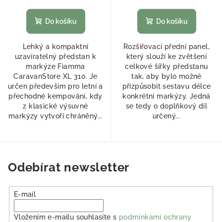
Do košíku
Do košíku
Lehký a kompaktní
Rozšiřovací přední panel,
uzavíratelný předstan k
který slouží ke zvětšení
markýze Fiamma
celkové šířky předstanu
CaravanStore XL 310. Je
tak, aby bylo možné
určen především pro letní a
přizpůsobit sestavu délce
přechodné kempování, kdy
konkrétní markýzy. Jedná
z klasické výsuvné
se tedy o doplňkový díl
markýzy vytvoří chráněný...
určený...
Odebírat newsletter
E-mail
Vložením e-mailu souhlasíte s
podmínkami ochrany