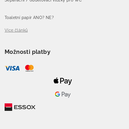
Separační / oddělovací vložky pro WC
Toaletní papír ANO? NE?
Více článků
Možnosti platby