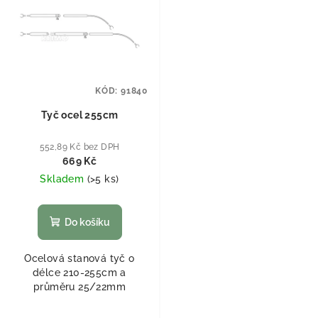
KÓD:
91840
Tyč ocel 255cm
552,89 Kč bez DPH
669 Kč
Skladem
(
>5 ks
)
Do košíku
Ocelová stanová tyč o
délce 210-255cm a
průměru 25/22mm