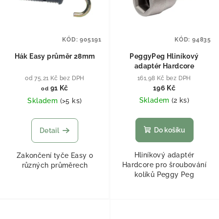
KÓD:
905191
KÓD:
94835
Hák Easy průměr 28mm
PeggyPeg Hliníkový
adaptér Hardcore
od 75,21 Kč bez DPH
161,98 Kč bez DPH
91 Kč
196 Kč
od
Skladem
(
2 ks
)
Skladem
(
>5 ks
)
Do košíku
Detail
Hliníkový adaptér
Zakončení tyče Easy o
Hardcore pro šroubování
různých průměrech
kolíků Peggy Peg