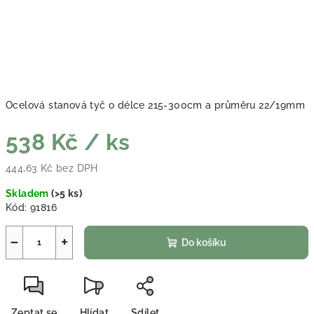
Ocelová stanová tyč o délce 215-300cm a průměru 22/19mm
538 Kč
/ ks
444,63 Kč bez DPH
Měrná cena:
Skladem
(
>5 ks
)
Kód:
91816
−
+
Do košíku
Zeptat se
Hlídat
Sdílet