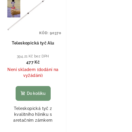
KÓD:
90370
Teleskopická tyč Alu
394,21 Kč bez DPH
477 Kč
Není skladem (dodání na
vyžádání)
Do košíku
Teleskopická tyč z
kvalitního hliníku s
aretačním zámkem