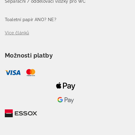
Separační / oddělovací vložky pro WC
Toaletní papír ANO? NE?
Více článků
Možnosti platby