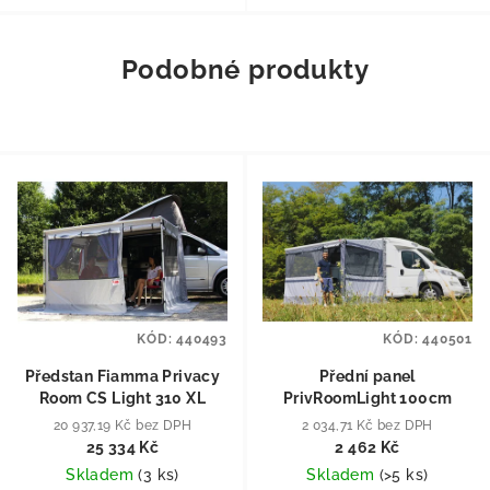
Podobné produkty
KÓD:
440493
KÓD:
440501
Předstan Fiamma Privacy
Přední panel
Room CS Light 310 XL
PrivRoomLight 100cm
20 937,19 Kč bez DPH
2 034,71 Kč bez DPH
25 334 Kč
2 462 Kč
Skladem
(
3 ks
)
Skladem
(
>5 ks
)