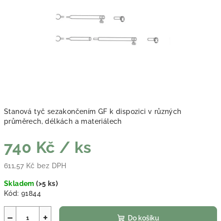
Stanová tyč sezakončením GF k dispozici v různých
průměrech, délkách a materiálech
740 Kč
/ ks
611,57 Kč bez DPH
Měrná cena:
Skladem
(
>5 ks
)
Kód:
91844
−
+
Do košíku