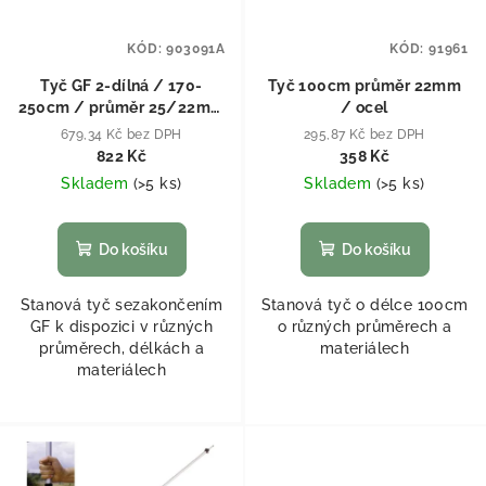
KÓD:
903091A
KÓD:
91961
Tyč GF 2-dílná / 170-
Tyč 100cm průměr 22mm
250cm / průměr 25/22mm
/ ocel
/ ocel
679,34 Kč bez DPH
295,87 Kč bez DPH
822 Kč
358 Kč
Skladem
(
>5 ks
)
Skladem
(
>5 ks
)
Do košíku
Do košíku
Stanová tyč sezakončením
Stanová tyč o délce 100cm
GF k dispozici v různých
o různých průměrech a
průměrech, délkách a
materiálech
materiálech