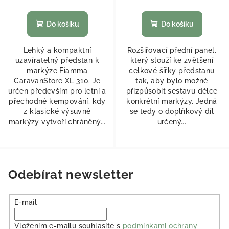
Do košíku
Do košíku
Lehký a kompaktní
Rozšiřovací přední panel,
uzavíratelný předstan k
který slouží ke zvětšení
markýze Fiamma
celkové šířky předstanu
CaravanStore XL 310. Je
tak, aby bylo možné
určen především pro letní a
přizpůsobit sestavu délce
přechodné kempování, kdy
konkrétní markýzy. Jedná
z klasické výsuvné
se tedy o doplňkový díl
markýzy vytvoří chráněný...
určený...
Odebírat newsletter
E-mail
Vložením e-mailu souhlasíte s
podmínkami ochrany