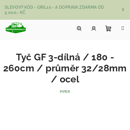
Přejít na obsah
SLEVOVÝ KÓD - GRIL10 - A DOPRAVA ZDARMA OD
5.000,- KČ
Nákupní
Hledat
Přihlášení
Tyč GF 3-dílná / 180 -
260cm / průměr 32/28mm
/ ocel
PIPER