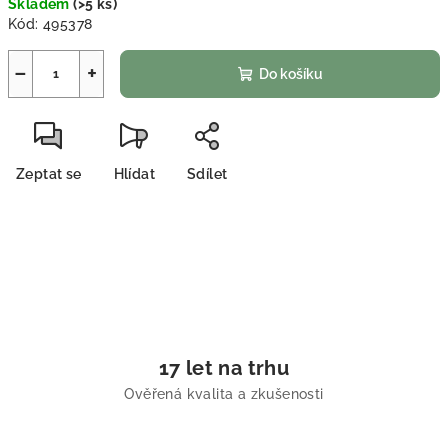
Skladem
(
>5 ks
)
Kód:
495378
−
+
Do košíku
Zeptat se
Hlídat
Sdílet
17 let na trhu
Ověřená kvalita a zkušenosti