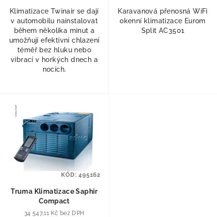
Klimatizace Twinair se dají
Karavanová přenosná WiFi
v automobilu nainstalovat
okenní klimatizace Eurom
během několika minut a
Split AC3501
umožňují efektivní chlazení
téměř bez hluku nebo
vibrací v horkých dnech a
nocích.
KÓD:
495162
Truma Klimatizace Saphir
Compact
34 547,11 Kč bez DPH