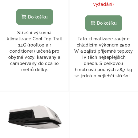
vyžádání)
Do košíku
Do košíku
Střešní výkonná
klimatizace Cool Top Trail
Tato klimatizace zaujme
34G (rooftop air
chladicím výkonem 2500
conditioner) určená pro
W a zajistí příjemné teploty
obytné vozy, karavany a
i v těch nejteplejších
campervany do cca 10
dnech. S celkovou
metrů délky.
hmotností pouhých 28,7 kg
se jedná o nejlehčí střešní...