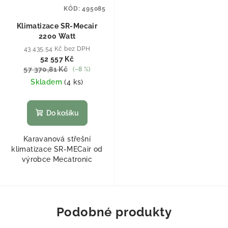
KÓD:
495085
Klimatizace SR-Mecair
2200 Watt
43 435,54 Kč bez DPH
52 557 Kč
57 370,81 Kč
(–8 %)
Skladem
(
4 ks
)
Do košíku
Karavanová střešní
klimatizace SR-MECair od
výrobce Mecatronic
Podobné produkty