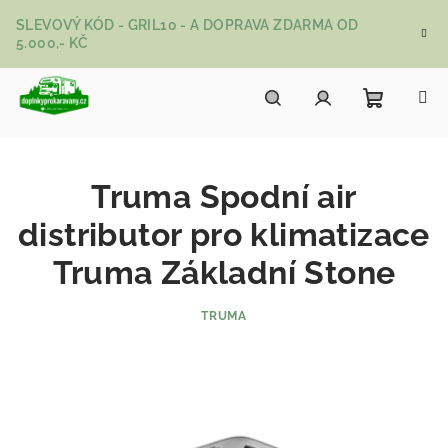
Přejít na obsah
SLEVOVÝ KÓD - GRIL10 - A DOPRAVA ZDARMA OD
5.000,- KČ
Nákupní
Hledat
Přihlášení
Truma Spodní air
distributor pro klimatizace
Truma Základní Stone
TRUMA