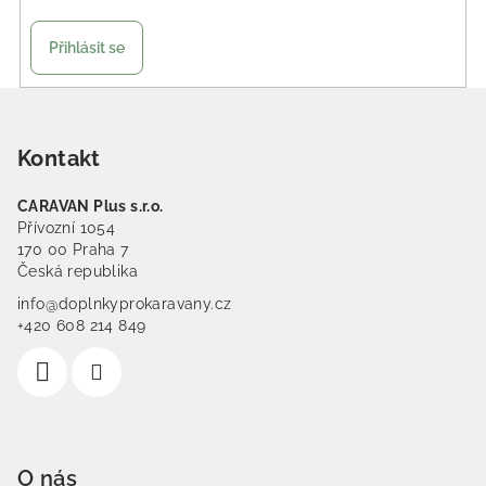
Přihlásit se
Zápatí
Kontakt
CARAVAN Plus s.r.o.
Přívozní 1054
170 00 Praha 7
Česká republika
info@doplnkyprokaravany.cz
+420 608 214 849
O nás