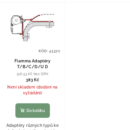
KÓD:
43372
Fiamma Adaptéry
T/B/C/D/U D
316,53 Kč bez DPH
383 Kč
Není skladem (dodání na
vyžádání)
Do košíku
Adaptéry různých typů ke