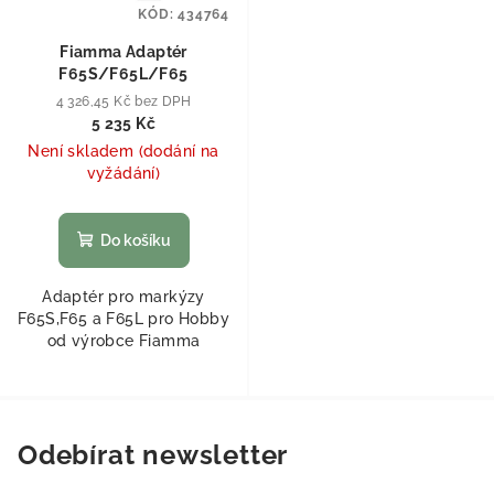
KÓD:
434764
Fiamma Adaptér
F65S/F65L/F65
4 326,45 Kč bez DPH
5 235 Kč
Není skladem (dodání na
vyžádání)
Do košíku
Adaptér pro markýzy
F65S,F65 a F65L pro Hobby
od výrobce Fiamma
Odebírat newsletter