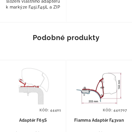
složení vlastního adaptéru
k markýze F45i,F45iL a ZIP
Podobné produkty
KÓD:
44401
KÓD:
440707
Adaptér F65S
Fiamma Adaptér F43van