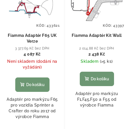
KÓD:
433621
KÓD:
43397
Fiamma Adaptér F65 UK
Fiamma Adaptér Kit Wall
Verze
3 377,69 Kč bez DPH
2 014,88 Kč bez DPH
4 087 Kč
2 438 Kč
Není skladem (dodání na
Skladem
(
>5 ks
)
vyžádání)
Do košíku
Do košíku
Adaptér pro markýzu
Adaptér pro markýzu F65
F1,F45,F50 a F55 od
pro vozidla Sprinter a
výrobce Fiamma
Crafter do roku 2017 od
výrobce Fiamma