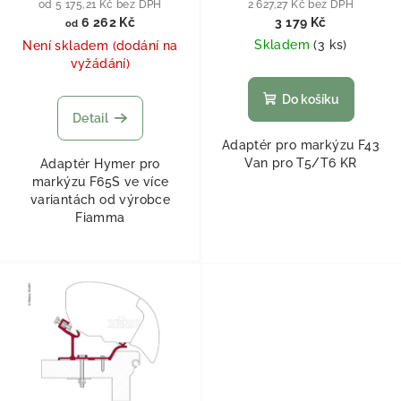
od 5 175,21 Kč bez DPH
2 627,27 Kč bez DPH
6 262 Kč
3 179 Kč
od
Skladem
(
3 ks
)
Není skladem (dodání na
vyžádání)
Do košíku
Detail
Adaptér pro markýzu F43
Van pro T5/T6 KR
Adaptér Hymer pro
markýzu F65S ve více
variantách od výrobce
Fiamma