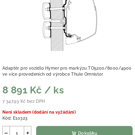
Adaptér pro vozidlo Hymer pro markýzu TO5200/8000/4900
ve více provedeních od výrobce Thule Omnistor
8 891 Kč
/ ks
7 347,93 Kč bez DPH
Měrná cena:
Není skladem (dodání na vyžádání)
Kód:
E10323
−
+
Do košíku