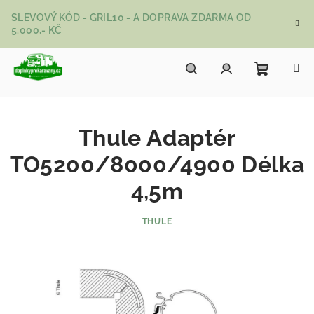
Přejít na obsah
SLEVOVÝ KÓD - GRIL10 - A DOPRAVA ZDARMA OD
5.000,- KČ
Nákupní
Hledat
Přihlášení
Thule Adaptér
TO5200/8000/4900 Délka
4,5m
THULE