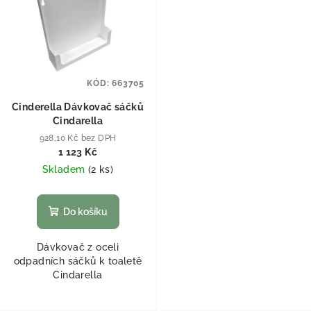
KÓD:
663705
Cinderella Dávkovač sáčků
Cindarella
928,10 Kč bez DPH
1 123 Kč
Skladem
(
2 ks
)
Do košíku
Dávkovač z oceli
odpadních sáčků k toaletě
Cindarella