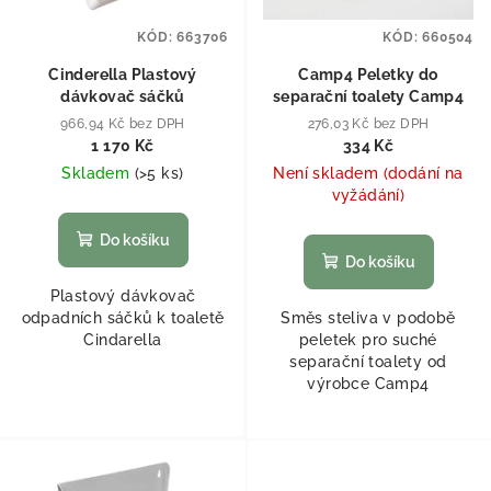
KÓD:
663706
KÓD:
660504
Cinderella Plastový
Camp4 Peletky do
dávkovač sáčků
separační toalety Camp4
966,94 Kč bez DPH
276,03 Kč bez DPH
1 170 Kč
334 Kč
Skladem
(
>5 ks
)
Není skladem (dodání na
vyžádání)
Do košíku
Do košíku
Plastový dávkovač
odpadních sáčků k toaletě
Směs steliva v podobě
Cindarella
peletek pro suché
separační toalety od
výrobce Camp4