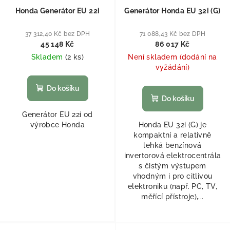
Honda Generátor EU 22i
Generátor Honda EU 32i (G)
37 312,40 Kč bez DPH
71 088,43 Kč bez DPH
45 148 Kč
86 017 Kč
Skladem
(
2 ks
)
Není skladem (dodání na
vyžádání)
Do košíku
Do košíku
Generátor EU 22i od
výrobce Honda
Honda EU 32i (G) je
kompaktní a relativně
lehká benzínová
invertorová elektrocentrála
s čistým výstupem
vhodným i pro citlivou
elektroniku (např. PC, TV,
měřící přístroje),...