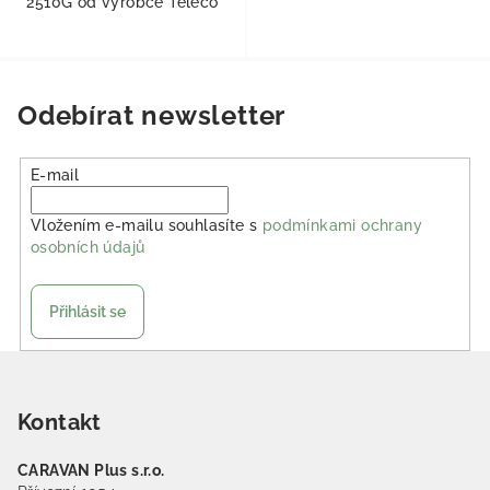
2510G od výrobce Teleco
Odebírat newsletter
E-mail
Vložením e-mailu souhlasíte s
podmínkami ochrany
osobních údajů
Přihlásit se
Zápatí
Kontakt
CARAVAN Plus s.r.o.