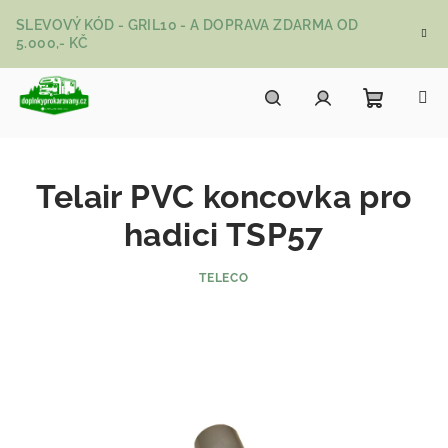
Přejít na obsah
SLEVOVÝ KÓD - GRIL10 - A DOPRAVA ZDARMA OD
5.000,- KČ
Nákupní
Hledat
Přihlášení
Telair PVC koncovka pro
hadici TSP57
TELECO