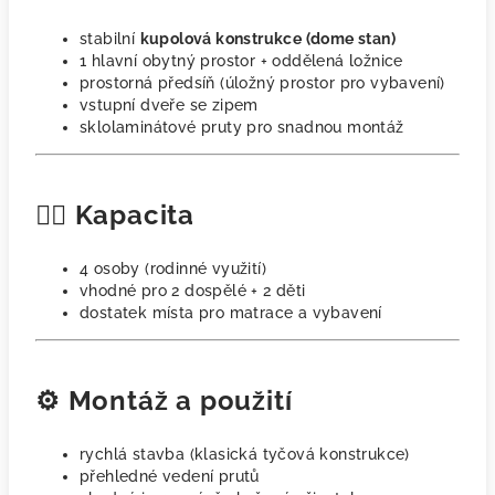
stabilní
kupolová konstrukce (dome stan)
1 hlavní obytný prostor + oddělená ložnice
prostorná předsíň (úložný prostor pro vybavení)
vstupní dveře se zipem
sklolaminátové pruty pro snadnou montáž
🧍‍♂️ Kapacita
4 osoby (rodinné využití)
vhodné pro 2 dospělé + 2 děti
dostatek místa pro matrace a vybavení
⚙️ Montáž a použití
rychlá stavba (klasická tyčová konstrukce)
přehledné vedení prutů