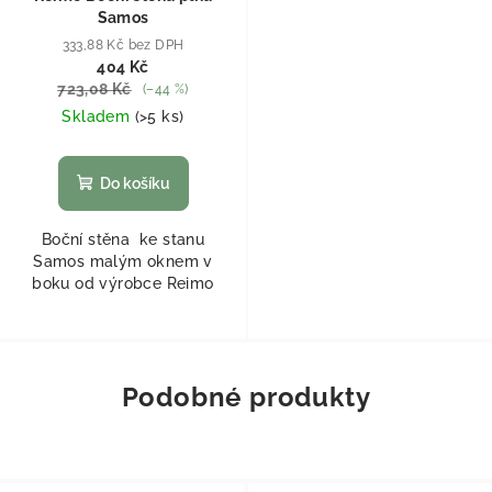
Samos
333,88 Kč bez DPH
404 Kč
723,08 Kč
(–44 %)
Skladem
(
>5 ks
)
Do košíku
Boční stěna ke stanu
Samos malým oknem v
boku od výrobce Reimo
Podobné produkty