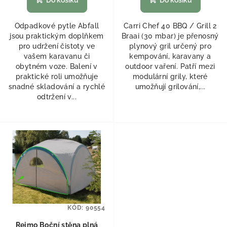
Do košíku
Do košíku
Odpadkové pytle Abfall
Carri Chef 40 BBQ / Grill 2
jsou praktickým doplňkem
Braai (30 mbar) je přenosný
pro udržení čistoty ve
plynový gril určený pro
vašem karavanu či
kempování, karavany a
obytném voze. Balení v
outdoor vaření. Patří mezi
praktické roli umožňuje
modulární grily, které
snadné skladování a rychlé
umožňují grilování,...
odtržení v...
KÓD:
90554
Reimo Boční stěna plná