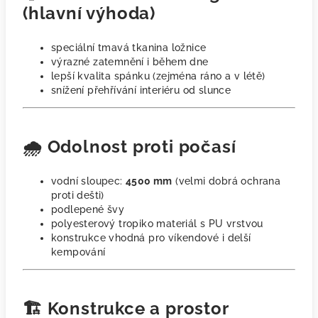
(hlavní výhoda)
speciální tmavá tkanina ložnice
výrazné zatemnění i během dne
lepší kvalita spánku (zejména ráno a v létě)
snížení přehřívání interiéru od slunce
🌧️ Odolnost proti počasí
vodní sloupec:
4500 mm
(velmi dobrá ochrana
proti dešti)
podlepené švy
polyesterový tropiko materiál s PU vrstvou
konstrukce vhodná pro víkendové i delší
kempování
🏗️ Konstrukce a prostor