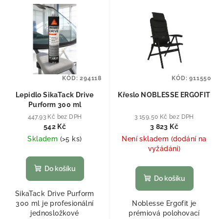
KÓD:
294118
KÓD:
911550
Lepidlo SikaTack Drive
Křeslo NOBLESSE ERGOFIT
Purform 300 ml
447,93 Kč bez DPH
3 159,50 Kč bez DPH
542 Kč
3 823 Kč
Skladem
(
>5 ks
)
Není skladem (dodání na
vyžádání)
Do košíku
Do košíku
SikaTack Drive Purform
300 ml je profesionální
Noblesse Ergofit je
jednosložkové
prémiová polohovací