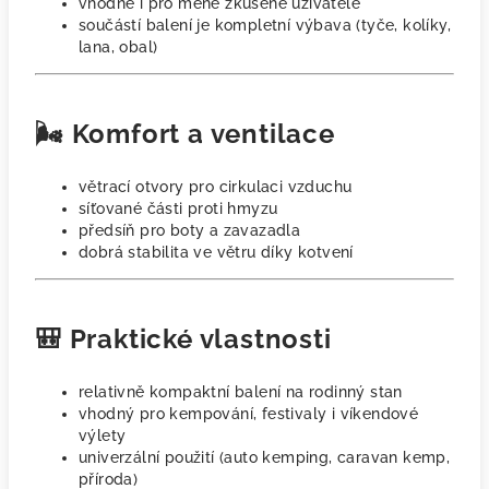
vhodné i pro méně zkušené uživatele
součástí balení je kompletní výbava (tyče, kolíky,
lana, obal)
🌬️ Komfort a ventilace
větrací otvory pro cirkulaci vzduchu
síťované části proti hmyzu
předsíň pro boty a zavazadla
dobrá stabilita ve větru díky kotvení
🎒 Praktické vlastnosti
relativně kompaktní balení na rodinný stan
vhodný pro kempování, festivaly i víkendové
výlety
univerzální použití (auto kemping, caravan kemp,
příroda)