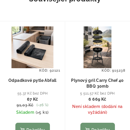
KÓD:
92121
KÓD:
915238
Odpadkové pytle Abfall
Plynový gril Carry Chef 40
BBQ 30mb
55,37 Kč bez DPH
5 511,57 Kč bez DPH
67 Kč
6 669 Kč
91,03 Kč
(–26 %)
Není skladem (dodání na
Skladem
(
>5 ks
)
vyžádání)