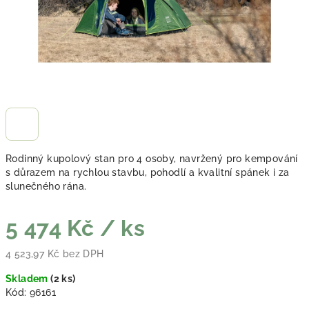
Rodinný kupolový stan pro 4 osoby, navržený pro kempování
s důrazem na rychlou stavbu, pohodlí a kvalitní spánek i za
slunečného rána.
5 474 Kč
/ ks
4 523,97 Kč bez DPH
Měrná cena:
Skladem
(
2 ks
)
Kód:
96161