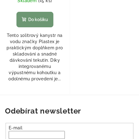
Skladem
(
>5 ks
)
Do košíku
Tento 10litrový kanystr na
vodu značky Plastex je
praktickým doplňkem pro
skladování a snadné
dávkování tekutin. Díky
integrovanému
výpustnému kohoutku a
odolnému provedení je...
Odebírat newsletter
E-mail