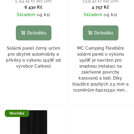
5 314,05 Kč bez DPH
3 931,40 Kč bez DPH
6 430 Kč
4 757 Kč
Skladem
(
>5 ks
)
Skladem
(
>5 ks
)
Do košíku
Do košíku
Solární panel černý určen
MC Camping Flexibilní
pro obytné automobily a
solární panel o výkonu
přívěsy o výkonu 155W od
150W je navržen pro
výrobce Carbest
snadnou instalaci na
zakřivené povrchy
karavanů a lodí. Díky
tloušťce pouhých 2,5 mm a
rozměrům 690x1350 mm...
Novinka