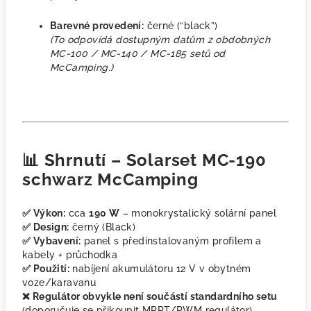
Barevné provedení:
černé (“black”)
(To odpovídá dostupným datům z obdobných
MC-100 / MC-140 / MC-185 setů od
McCamping.)
📊 Shrnutí – Solarset
MC-190
schwarz
McCamping
✅ Výkon:
cca
190 W
– monokrystalický solární panel
✅ Design:
černý (Black)
✅ Vybavení:
panel s předinstalovaným profilem a
kabely + průchodka
✅ Použití:
nabíjení akumulátoru 12 V v obytném
voze/karavanu
❌ Regulátor obvykle není součástí standardního setu
(doporučuje se přikoupit MPPT/PWM regulátor)