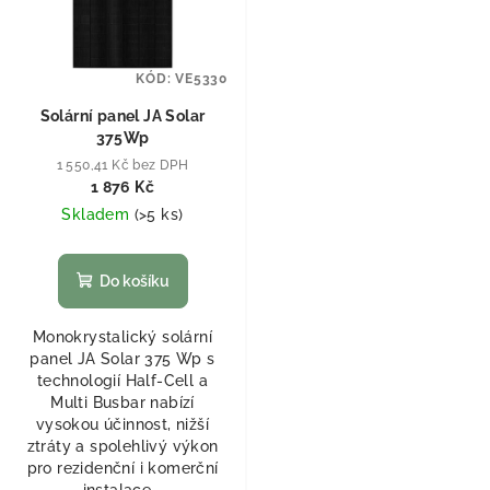
KÓD:
VE5330
Solární panel JA Solar
375Wp
1 550,41 Kč bez DPH
1 876 Kč
Skladem
(
>5 ks
)
Do košíku
Monokrystalický solární
panel JA Solar 375 Wp s
technologií Half-Cell a
Multi Busbar nabízí
vysokou účinnost, nižší
ztráty a spolehlivý výkon
pro rezidenční i komerční
instalace...