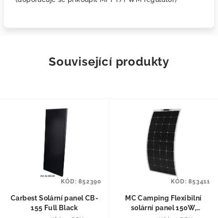
Související produkty
KÓD:
852390
KÓD:
853411
Carbest Solární panel CB-
MC Camping Flexibilní
155 Full Black
solární panel 150W,
690x1350x2,5 mm