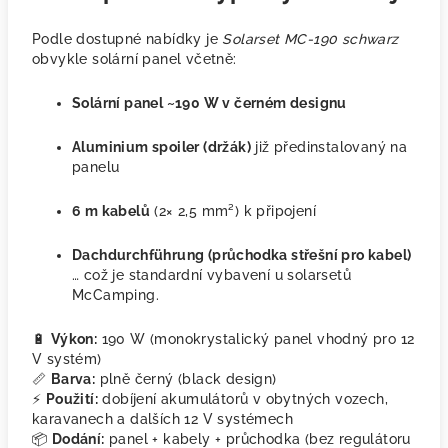
Podle dostupné nabídky je
Solarset MC-190 schwarz
obvykle solární panel včetně:
Solární panel ~190 W v černém designu
Aluminium spoiler (držák)
již předinstalovaný na
panelu
6 m kabelů
(2× 2,5 mm²) k připojení
Dachdurchführung (průchodka střešní pro kabel)
… což je standardní vybavení u solarsetů
McCamping.
🔋
Výkon:
190 W (monokrystalický panel vhodný pro 12
V systém)
📏
Barva:
plně černý (black design)
⚡
Použití:
dobíjení akumulátorů v obytných vozech,
karavanech a dalších 12 V systémech
📦
Dodání:
panel + kabely + průchodka (bez regulátoru