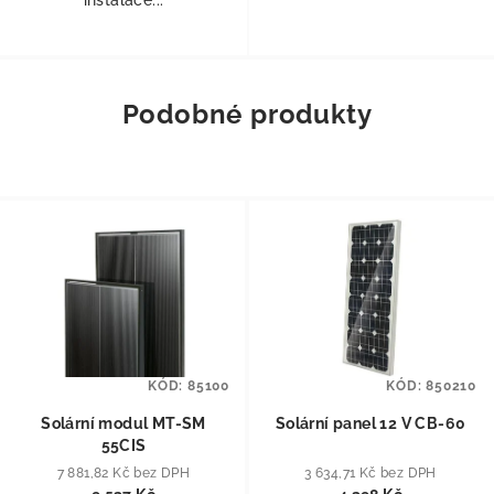
Podobné produkty
KÓD:
85100
KÓD:
850210
Solární modul MT-SM
Solární panel 12 V CB-60
55CIS
7 881,82 Kč bez DPH
3 634,71 Kč bez DPH