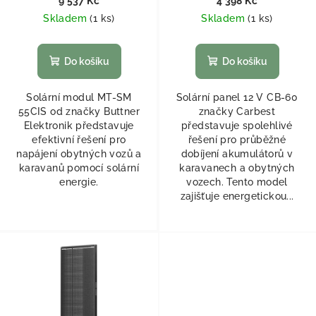
9 537 Kč
4 398 Kč
Skladem
(
1 ks
)
Skladem
(
1 ks
)
Do košíku
Do košíku
Solární modul MT-SM
Solární panel 12 V CB-60
55CIS od značky Buttner
značky Carbest
Elektronik představuje
představuje spolehlivé
efektivní řešení pro
řešení pro průběžné
napájení obytných vozů a
dobíjení akumulátorů v
karavanů pomocí solární
karavanech a obytných
energie.
vozech. Tento model
zajišťuje energetickou...