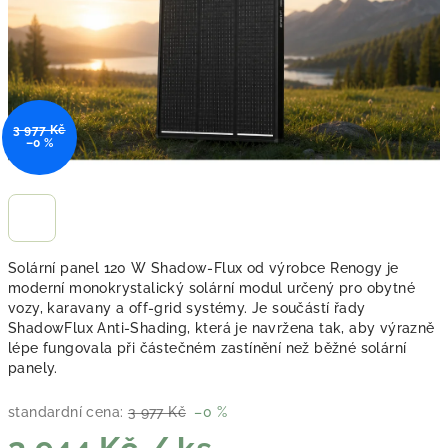
3 977 Kč
–0 %
Solární panel 120 W Shadow-Flux od výrobce Renogy je
moderní monokrystalický solární modul určený pro obytné
vozy, karavany a off-grid systémy. Je součástí řady
ShadowFlux Anti-Shading, která je navržena tak, aby výrazně
lépe fungovala při částečném zastínění než běžné solární
panely.
standardní cena:
3 977 Kč
–0 %