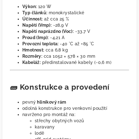
Výkon:
120 W
Typ článků:
monokrystalické
Účinnost:
až cca 25 %
Napětí (Vmp):
~28,9 V
Napětí naprázdno (Voc):
~33,7 V
Proud (Imp):
~4,21 A
Provozní teplota:
-40 °C až +85 °C
Hmotnost:
cca 6,8 kg
Rozměry:
cca 1052 × 578 × 30 mm
Kabeláž:
předinstalované kabely (~0,6 m)
🧱 Konstrukce a provedení
pevný
hliníkový rám
odolná konstrukce pro venkovní použití
navrženo pro montáž na:
střechy obytných vozů
karavany
lodě