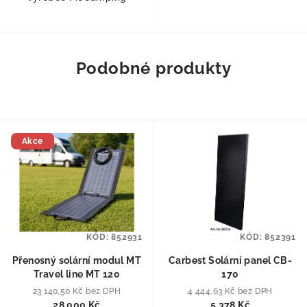
Podobné produkty
Akce
KÓD:
852931
KÓD:
852391
Přenosný solární modul MT
Carbest Solární panel CB-
Travel line MT 120
170
23 140,50 Kč bez DPH
4 444,63 Kč bez DPH
28 000 Kč
5 378 Kč