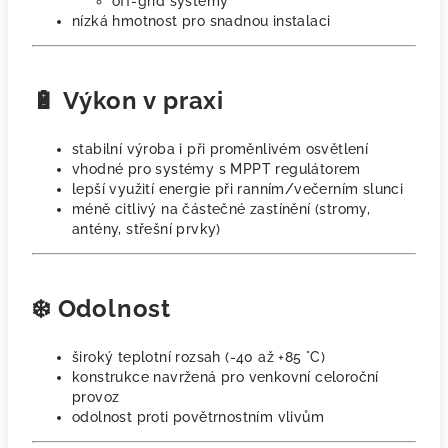
off-grid systémy
nízká hmotnost pro snadnou instalaci
🔋 Výkon v praxi
stabilní výroba i při proměnlivém osvětlení
vhodné pro systémy s MPPT regulátorem
lepší využití energie při ranním/večerním slunci
méně citlivý na částečné zastínění (stromy,
antény, střešní prvky)
❄️ Odolnost
široký teplotní rozsah (-40 až +85 °C)
konstrukce navržená pro venkovní celoroční
provoz
odolnost proti povětrnostním vlivům