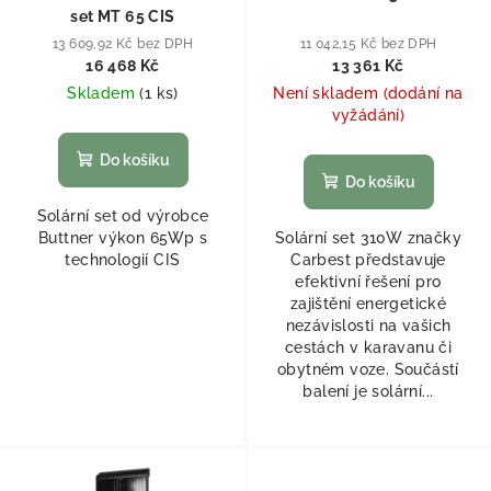
set MT 65 CIS
13 609,92 Kč bez DPH
11 042,15 Kč bez DPH
16 468 Kč
13 361 Kč
Skladem
(
1 ks
)
Není skladem (dodání na
vyžádání)
Do košíku
Do košíku
Solární set od výrobce
Buttner výkon 65Wp s
Solární set 310W značky
technologií CIS
Carbest představuje
efektivní řešení pro
zajištění energetické
nezávislosti na vašich
cestách v karavanu či
obytném voze. Součástí
balení je solární...