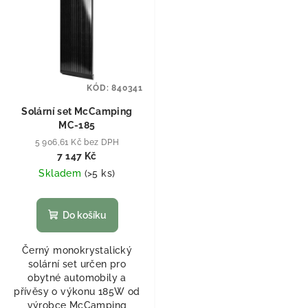
KÓD:
840341
Solární set McCamping
MC-185
5 906,61 Kč bez DPH
7 147 Kč
Skladem
(
>5 ks
)
Do košíku
Černý monokrystalický
solární set určen pro
obytné automobily a
přívěsy o výkonu 185W od
výrobce McCamping