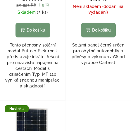
30 951 Kč
(–9 %)
Není skladem (dodání na
Skladem
(
3 ks
)
vyžádání)
Do košíku
Do košíku
Tento přenosný solární
Solární panel černý určen
modul Buttner Elektronik
pro obytné automobily a
představuje ideální řešení
přívěsy o výkonu 170W od
pro nezávislé napájení na
výrobce Carbest
cestách. Model s
označením Typ: MT 120
vyniká snadnou manipulací
a skladností.
Novinka