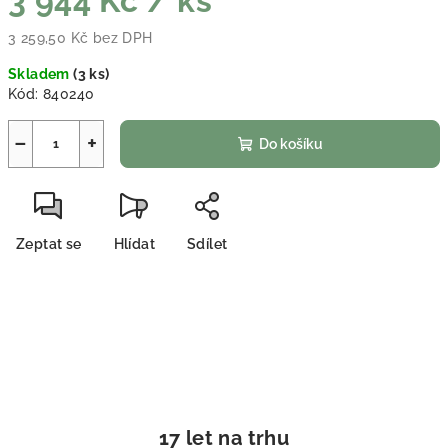
3 944 Kč
/ ks
3 259,50 Kč bez DPH
Měrná cena:
Skladem
(
3 ks
)
Kód:
840240
−
+
Do košíku
Zeptat se
Hlídat
Sdílet
17 let na trhu