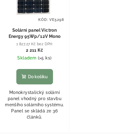
KÓD:
VE5298
Solární panel Victron
Energy 95Wp/12V Mono
1 827,27 Kč bez DPH
2 211 Kč
Skladem
(
>5 ks
)
Do košíku
Monokrystalický solární
panel vhodný pro stavbu
menšího solárního systému.
Panel se skládá ze 36
článků.