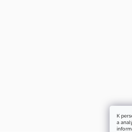
K pers
a anal
infor