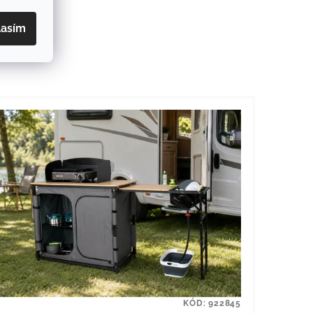
lasím
KÓD:
922845