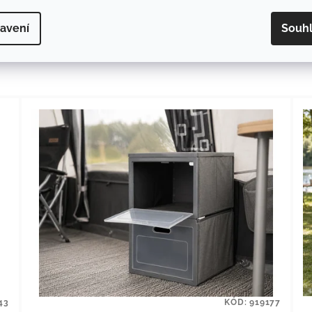
avení
Souh
Související produkty
43
KÓD:
919177