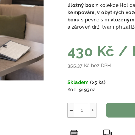
úložný box
z kolekce Holiday
kempování, v obytných voz
boxu
s pevnějším
vloženým 
a zároveň drží tvar i při zatíž
430 Kč
/ 
355,37 Kč bez DPH
Měrná cena:
Skladem
(
>5 ks
)
Kód:
919302
−
+