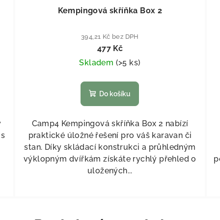
Kempingová skříňka Box 2
394,21 Kč bez DPH
477 Kč
Skladem
(
>5 ks
)
Do košíku
y
Camp4 Kempingová skříňka Box 2 nabízí
 s
praktické úložné řešení pro váš karavan či
stan. Díky skládací konstrukci a průhledným
výklopným dvířkám získáte rychlý přehled o
p
uložených...