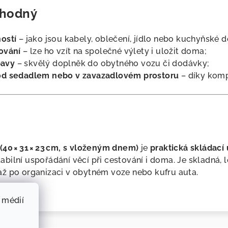
vhodný
ostí
– jako jsou kabely, oblečení, jídlo nebo kuchyňské 
ování
– lze ho vzít na společné výlety i uložit doma;
bavy
– skvělý doplněk do obytného vozu či dodávky;
od sedadlem nebo v zavazadlovém prostoru
– díky kom
(40 × 31 × 23 cm, s vloženým dnem)
je
praktická skládací
abilní uspořádání věcí při cestování i doma. Je skladná, 
ž po organizaci v obytném voze nebo kufru auta.
 médií