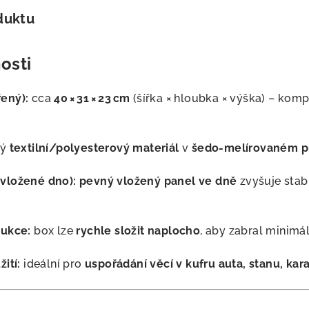
duktu
osti
ený):
cca
40 × 31 × 23 cm
(šířka × hloubka × výška) – kompa
ný
textilní/polyesterový materiál
v
šedo‑melírovaném p
vložené dno):
pevný vložený panel ve dně
zvyšuje stab
rukce:
box lze
rychle složit naplocho
, aby zabral minimá
ití:
ideální pro
uspořádání věcí v kufru auta, stanu, kar