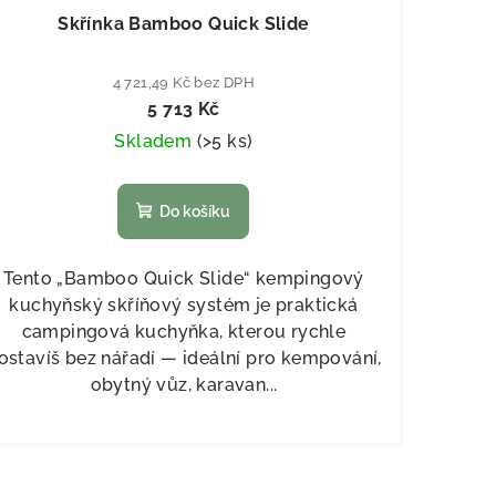
Skřínka Bamboo Quick Slide
4 721,49 Kč bez DPH
5 713 Kč
Skladem
(
>5 ks
)
Do košíku
Tento „Bamboo Quick Slide“ kempingový
kuchyňský skříňový systém je praktická
campingová kuchyňka, kterou rychle
ostavíš bez nářadí — ideální pro kempování,
obytný vůz, karavan...