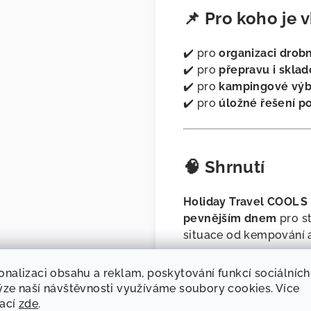
📌
Pro koho je 
✔️ pro
organizaci drobn
✔️ pro
přepravu i sklad
✔️ pro
kampingové vý
✔️ pro
úložné řešení p
🧠
Shrnutí
Holiday Travel COOL S 
pevnějším dnem
pro st
situace od kempování a
onalizaci obsahu a reklam, poskytování funkcí sociálních
ýze naší návštěvnosti využíváme soubory cookies. Více
mací
zde
.