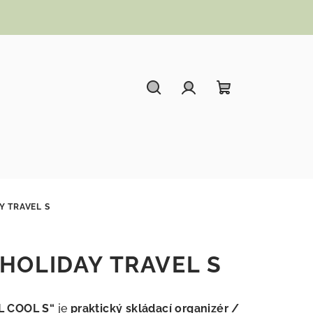
Hledat
Přihlášení
Nákupní koší
Y TRAVEL S
x HOLIDAY TRAVEL S
L COOL S“
je
praktický skládací organizér /