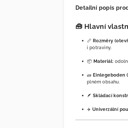
Detailní popis pro
🧰
Hlavní vlastn
📏
Rozměry (otevř
i potraviny.
📦
Materiál:
odol
🧱
Einlegeboden (
plném obsahu.
🪶
Skládací konst
✈️
Univerzální použ