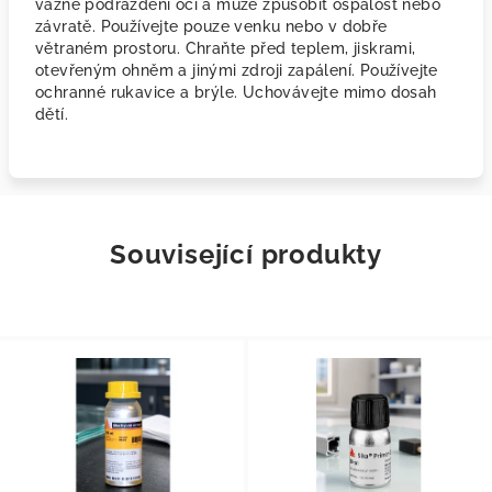
vážné podráždění očí a může způsobit ospalost nebo
závratě. Používejte pouze venku nebo v dobře
větraném prostoru. Chraňte před teplem, jiskrami,
otevřeným ohněm a jinými zdroji zapálení. Používejte
ochranné rukavice a brýle. Uchovávejte mimo dosah
dětí.
Související produkty