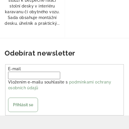
slouží k bezpečné fixaci
stolní desky v interiéru
karavanu či obytného vozu.
Sada obsahuje montážní
desku, úhelník a praktický...
Odebírat newsletter
E-mail
Vložením e-mailu souhlasíte s
podmínkami ochrany
osobních údajů
Přihlásit se
Zápatí