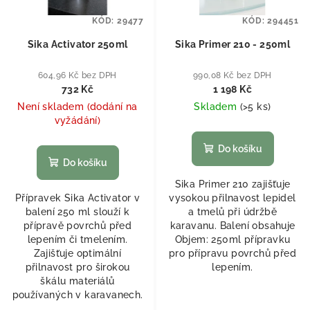
KÓD:
29477
KÓD:
294451
Sika Activator 250ml
Sika Primer 210 - 250ml
604,96 Kč bez DPH
990,08 Kč bez DPH
732 Kč
1 198 Kč
Není skladem (dodání na
Skladem
(
>5 ks
)
vyžádání)
Do košíku
Do košíku
Sika Primer 210 zajišťuje
Přípravek Sika Activator v
vysokou přilnavost lepidel
balení 250 ml slouží k
a tmelů při údržbě
přípravě povrchů před
karavanu. Balení obsahuje
lepením či tmelením.
Objem: 250ml přípravku
Zajišťuje optimální
pro přípravu povrchů před
přilnavost pro širokou
lepením.
škálu materiálů
používaných v karavanech.