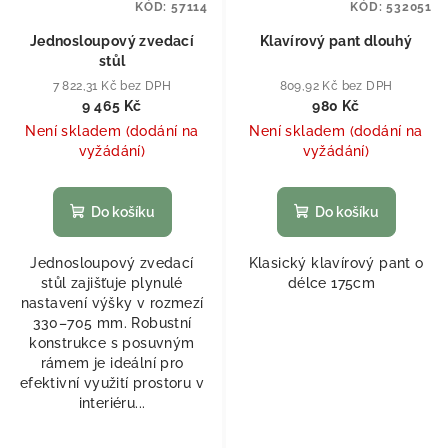
KÓD:
57114
KÓD:
532051
Jednosloupový zvedací
Klavírový pant dlouhý
stůl
7 822,31 Kč bez DPH
809,92 Kč bez DPH
9 465 Kč
980 Kč
Není skladem (dodání na
Není skladem (dodání na
vyžádání)
vyžádání)
Do košíku
Do košíku
Jednosloupový zvedací
Klasický klavírový pant o
stůl zajišťuje plynulé
délce 175cm
nastavení výšky v rozmezí
330–705 mm. Robustní
konstrukce s posuvným
rámem je ideální pro
efektivní využití prostoru v
interiéru...