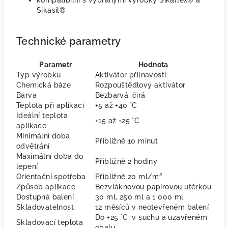
kompatibilní s vybranými výrobky Sikaflex® a
Sikasil®
Technické parametry
Parametr
Hodnota
Typ výrobku
Aktivátor přilnavosti
Chemická báze
Rozpouštědlový aktivátor
Barva
Bezbarvá, čirá
Teplota při aplikaci
+5 až +40 °C
Ideální teplota
+15 až +25 °C
aplikace
Minimální doba
Přibližně 10 minut
odvětrání
Maximální doba do
Přibližně 2 hodiny
lepení
Orientační spotřeba
Přibližně 20 ml/m²
Způsob aplikace
Bezvláknovou papírovou utěrkou
Dostupná balení
30 ml, 250 ml a 1 000 ml
Skladovatelnost
12 měsíců v neotevřeném balení
Do +25 °C, v suchu a uzavřeném
Skladovací teplota
obalu