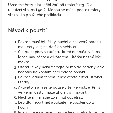
Uvedené časy platí přibližně při teplotě +23 °C a
relativní vlhkosti 50 %. Mohou se měnit podle teploty,
vlhkosti a použitého podkladu.
Návod k použití
Povrch musí být čistý, suchý a zbavený prachu,
mastnoty, oleje a dalších nečistot.
Čistou papírovou utěrku, která nepouští vlákna,
lehce navlhčete aktivátorem. Utěrka nesmí být
mokrá.
Utěrku nikdy nenamáčejte přímo do nádoby, aby
nedošlo ke kontaminaci celého obsahu.
Povrch jedním tahem lehce otřete čistou stranou
utěrky.
Aktivátor nanášejte pouze v tenké vrstvě. Příliš
velké množství může zhoršit přilnavost.
Nechte minimálně 10 minut odvětrat.
Lepidlo nebo tmel aplikujte nejpozději do 2
hodin.
Pokud nebude lepení provedeno v této době, lze