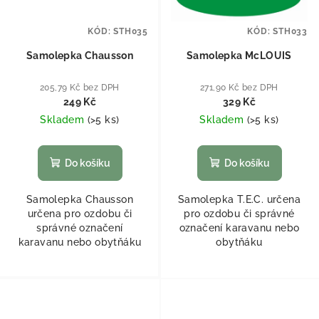
KÓD:
STH035
KÓD:
STH033
Samolepka Chausson
Samolepka McLOUIS
205,79 Kč bez DPH
271,90 Kč bez DPH
249 Kč
329 Kč
Skladem
(
>5 ks
)
Skladem
(
>5 ks
)
Do košíku
Do košíku
Samolepka Chausson
Samolepka T.E.C. určena
určena pro ozdobu či
pro ozdobu či správné
správné označení
označení karavanu nebo
karavanu nebo obytňáku
obytňáku