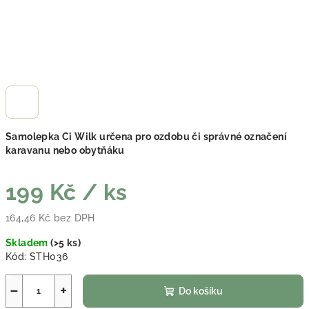
Samolepka Ci Wilk určena pro ozdobu či správné označení
karavanu nebo obytňáku
199 Kč
/ ks
164,46 Kč bez DPH
Měrná cena:
Skladem
(
>5 ks
)
Kód:
STH036
−
+
Do košíku