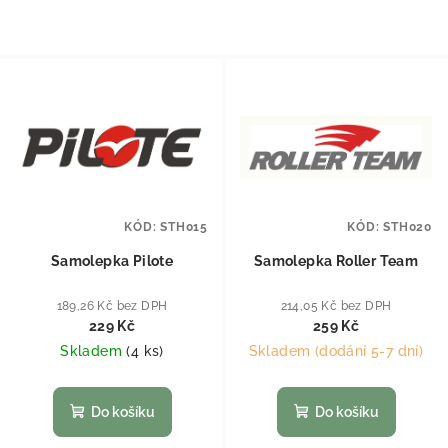
KÓD:
STH015
KÓD:
STH020
Samolepka Pilote
Samolepka Roller Team
189,26 Kč bez DPH
214,05 Kč bez DPH
229 Kč
259 Kč
Skladem
(
4 ks
)
Skladem (dodání 5-7 dní)
Do košíku
Do košíku