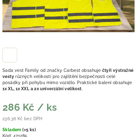
Sada vest Family od značky Carbest obsahuje
čtyři výstražné
vesty
různých velikostí pro zajištění bezpečnosti celé
posádky při pohybu mimo vozidlo. Praktické balení obsahuje
1x XL, 1x XXL a 2x univerzální velikost
.
286 Kč
/ ks
236,36 Kč bez DPH
Měrná cena:
Skladem
(
>5 ks
)
Kód:
471285