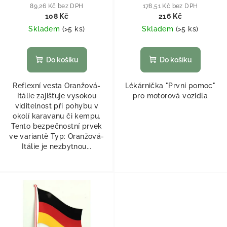
89,26 Kč bez DPH
178,51 Kč bez DPH
108 Kč
216 Kč
Skladem
(
>5 ks
)
Skladem
(
>5 ks
)
Do košíku
Do košíku
Reflexní vesta Oranžová-
Lékárnička "První pomoc"
Itálie zajišťuje vysokou
pro motorová vozidla
viditelnost při pohybu v
okolí karavanu či kempu.
Tento bezpečnostní prvek
ve variantě Typ: Oranžová-
Itálie je nezbytnou...