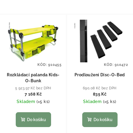
KÓD:
910455
KÓD:
910472
Rozkládací palanda Kids-
Prodloužení Disc-O-Bed
O-Bunk
5 923,97 Kč bez DPH
690,08 Kč bez DPH
7 168 Kč
835 Kč
Skladem
(
>5 ks
)
Skladem
(
>5 ks
)
Do košíku
Do košíku