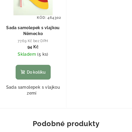
KÓD:
464302
Sada samolepek s vlajkou
Německo
77,69 Kč bez DPH
94 Kč
Skladem
(
5 ks
)
Do košíku
Sada samolepek s vlajkou
zemí
Podobné produkty