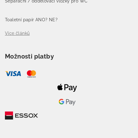
Separační / oddělovací vložky pro WC
Toaletní papír ANO? NE?
Více článků
Možnosti platby