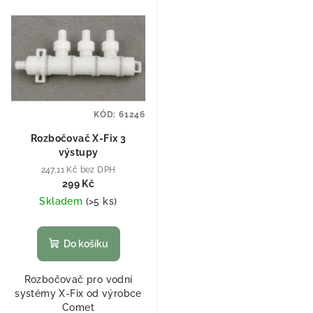
KÓD:
61246
Rozbočovač X-Fix 3
výstupy
247,11 Kč bez DPH
299 Kč
Skladem
(
>5 ks
)
Do košíku
Rozbočovač pro vodní
systémy X-Fix od výrobce
Comet