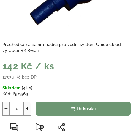
Přechodka na 12mm hadici pro vodní systém Uniquick od
výrobce RK Reich
142 Kč
/ ks
117,36 Kč bez DPH
Měrná cena:
Skladem
(
4 ks
)
Kód:
650569
−
+
Do košíku