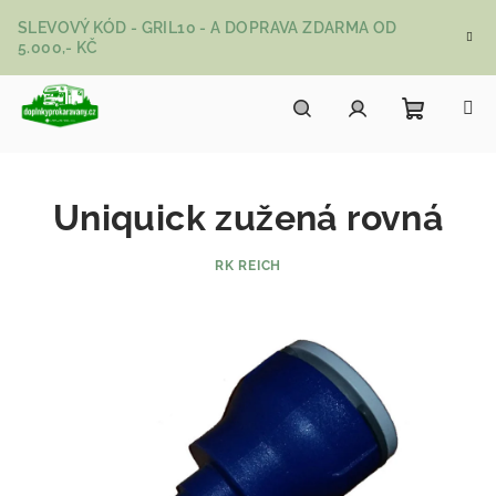
Přejít na obsah
SLEVOVÝ KÓD - GRIL10 - A DOPRAVA ZDARMA OD
5.000,- KČ
Nákupní
Hledat
Přihlášení
Uniquick zužená rovná
RK REICH