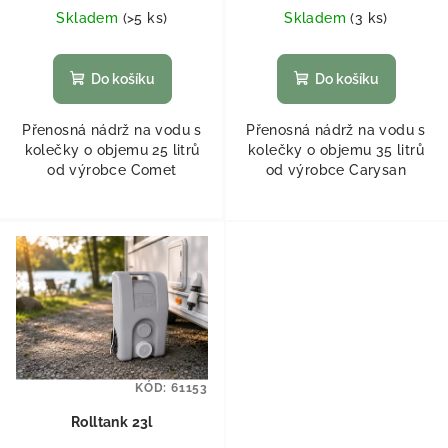
Skladem
(
>5 ks
)
Skladem
(
3 ks
)
Do košíku
Do košíku
Přenosná nádrž na vodu s
Přenosná nádrž na vodu s
kolečky o objemu 25 litrů
kolečky o objemu 35 litrů
od výrobce Comet
od výrobce Carysan
KÓD:
61153
Rolltank 23l