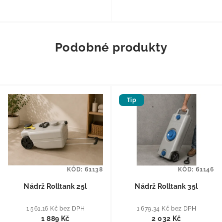
Podobné produkty
Tip
KÓD:
61138
KÓD:
61146
Nádrž Rolltank 25l
Nádrž Rolltank 35l
1 561,16 Kč bez DPH
1 679,34 Kč bez DPH
1 889 Kč
2 032 Kč