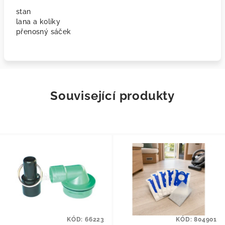
stan
lana a kolíky
přenosný sáček
Související produkty
KÓD:
66223
KÓD:
804901