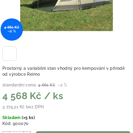
4 661 Kč
–2 %
Prostorný a variabilní stan vhodný pro kempování v přírodě
od výrobce Reimo
standardní cena:
4 661 Kč
–2 %
4 568 Kč
/ ks
3 775,21 Kč bez DPH
Měrná cena:
Skladem
(
>5 ks
)
Kód:
900070