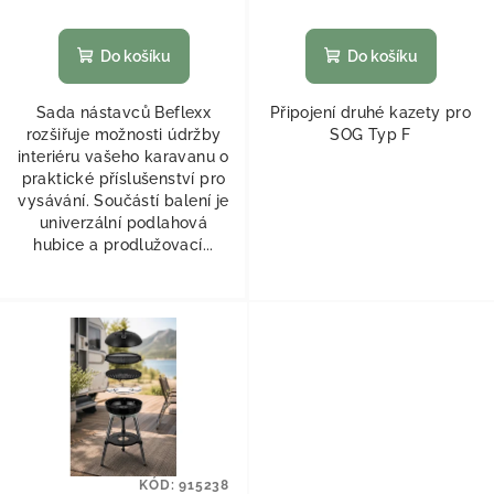
Do košíku
Do košíku
Sada nástavců Beflexx
Připojení druhé kazety pro
rozšiřuje možnosti údržby
SOG Typ F
interiéru vašeho karavanu o
praktické příslušenství pro
vysávání. Součástí balení je
univerzální podlahová
hubice a prodlužovací...
KÓD:
915238