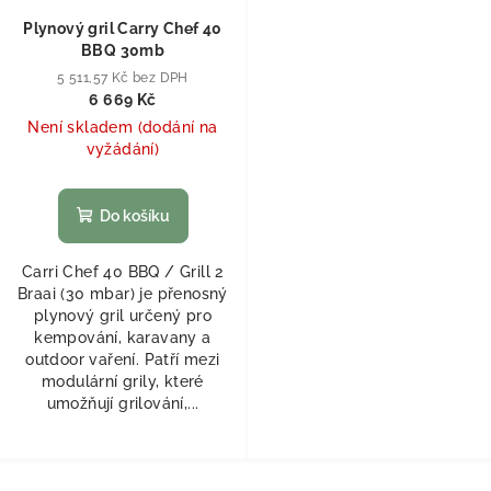
Plynový gril Carry Chef 40
BBQ 30mb
5 511,57 Kč bez DPH
6 669 Kč
Není skladem (dodání na
vyžádání)
Do košíku
Carri Chef 40 BBQ / Grill 2
Braai (30 mbar) je přenosný
plynový gril určený pro
kempování, karavany a
outdoor vaření. Patří mezi
modulární grily, které
umožňují grilování,...