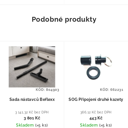
Podobné produkty
KÓD:
804903
KÓD:
662231
Sada nástavců Beflexx
SOG Připojení druhé kazety
3 141,32 Kč bez DPH
366,12 Kč bez DPH
3 801 Kč
443 Kč
Skladem
(
>5 ks
)
Skladem
(
>5 ks
)