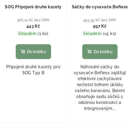
SOG Připojení druhé kazety
Sáčky do vysavače Beflexx
366,12 Kč bez DPH
493,39 Kč bez DPH
443 Kč
597 Kč
Skladem
(
1 ks
)
Skladem
(
>5 ks
)
Do košíku
Do košíku
Připojení druhé kazety pro
Náhradní sáčky do
SOG Typ B
vysavače Beflexx zajišťují
efektivní zachytávání
nečistot během úklidu
vašeho karavanu. Balení
obsahuje sadu sáčků s
odolnou konstrukcí a
integrovaným...