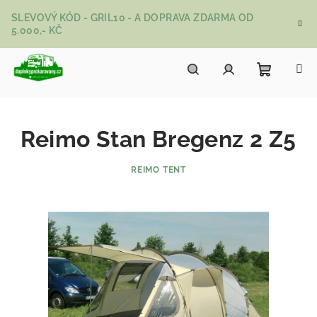
Přejít na obsah
SLEVOVÝ KÓD - GRIL10 - A DOPRAVA ZDARMA OD
5.000,- KČ
Nákupní
Hledat
Přihlášení
Reimo Stan Bregenz 2 Z5
REIMO TENT