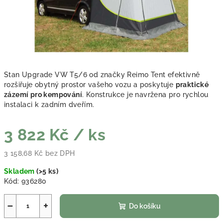
Stan Upgrade VW T5/6 od značky Reimo Tent efektivně
rozšiřuje obytný prostor vašeho vozu a poskytuje
praktické
zázemí pro kempování
. Konstrukce je navržena pro rychlou
instalaci k zadním dveřím.
3 822 Kč
/ ks
3 158,68 Kč bez DPH
Měrná cena:
Skladem
(
>5 ks
)
Kód:
936280
−
+
Do košíku