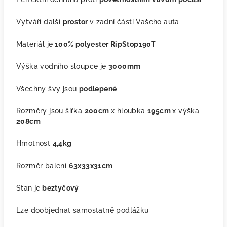
Vytváří další
prostor
v zadní části Vašeho auta
Materiál je
100% polyester RipStop190T
Výška vodního sloupce je
3000mm
Všechny švy jsou
podlepené
Rozměry jsou šířka
200cm
x hloubka
195cm
x výška
208cm
Hmotnost
4,4kg
Rozměr balení
63x33x31cm
Stan je
beztyčový
Lze doobjednat samostatně podlážku