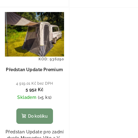
KÓD:
936290
Předstan Update Premium
4 919,01 Kč bez DPH
5 952 Kč
Skladem
(
>5 ks
)
Do košíku
Předstan Update pro zadní
dveře Mercedes Vito a V-