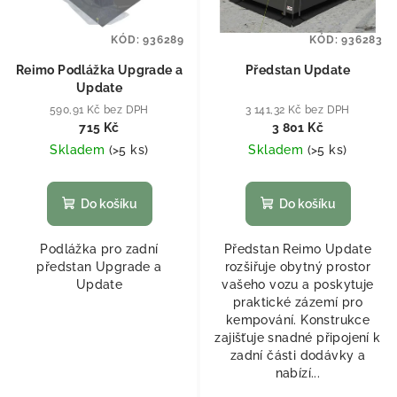
KÓD:
936289
KÓD:
936283
Reimo Podlážka Upgrade a
Předstan Update
Update
590,91 Kč bez DPH
3 141,32 Kč bez DPH
715 Kč
3 801 Kč
Skladem
(
>5 ks
)
Skladem
(
>5 ks
)
Do košíku
Do košíku
Podlážka pro zadní
Předstan Reimo Update
předstan Upgrade a
rozšiřuje obytný prostor
Update
vašeho vozu a poskytuje
praktické zázemí pro
kempování. Konstrukce
zajišťuje snadné připojení k
zadní části dodávky a
nabízí...