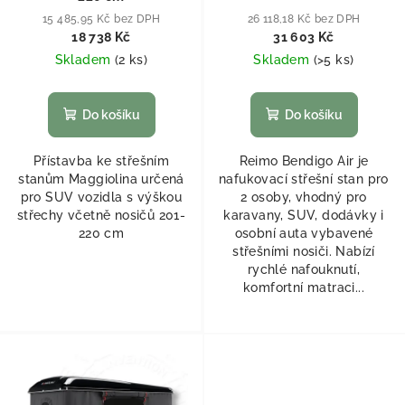
15 485,95 Kč bez DPH
26 118,18 Kč bez DPH
18 738 Kč
31 603 Kč
Skladem
(
2 ks
)
Skladem
(
>5 ks
)
Do košíku
Do košíku
Přístavba ke střešním
Reimo Bendigo Air je
stanům Maggiolina určená
nafukovací střešní stan pro
pro SUV vozidla s výškou
2 osoby, vhodný pro
střechy včetně nosičů 201-
karavany, SUV, dodávky i
220 cm
osobní auta vybavené
střešními nosiči. Nabízí
rychlé nafouknutí,
komfortní matraci...