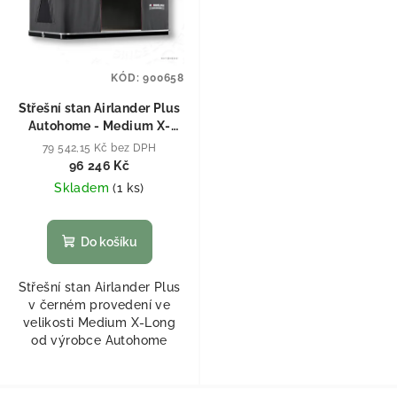
KÓD:
900658
Střešní stan Airlander Plus
Autohome - Medium X-
Long
79 542,15 Kč bez DPH
96 246 Kč
Skladem
(
1 ks
)
Do košíku
Střešní stan Airlander Plus
v černém provedení ve
velikosti Medium X-Long
od výrobce Autohome