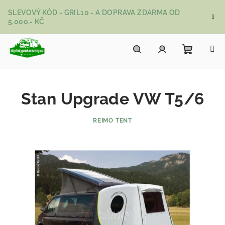
Přejít na obsah
SLEVOVÝ KÓD - GRIL10 - A DOPRAVA ZDARMA OD
5.000,- KČ
Nákupní
Hledat
Přihlášení
Stan Upgrade VW T5/6
REIMO TENT