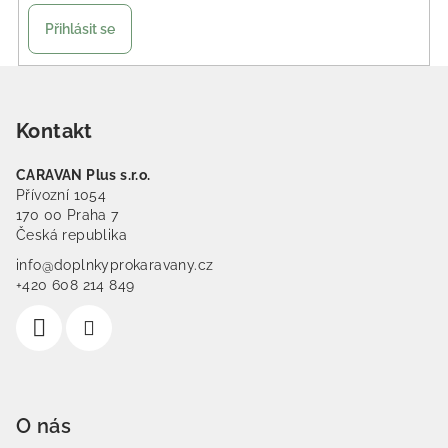
Přihlásit se
Zápatí
Kontakt
CARAVAN Plus s.r.o.
Přívozní 1054
170 00 Praha 7
Česká republika
info@doplnkyprokaravany.cz
+420 608 214 849
O nás