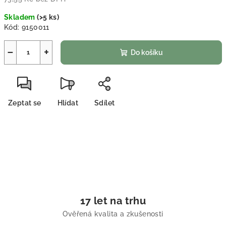
Měrná cena:
Skladem
(
>5 ks
)
Kód:
9150011
−
+
Do košíku
Zeptat se
Hlídat
Sdílet
17 let na trhu
Ověřená kvalita a zkušenosti