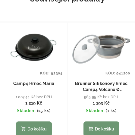
KÓD:
92304
KÓD:
941200
Camp4 Hrnec Maria
Brunner Silikonový hrnec
Camp4 Volcano Ø
24x4,5/14,5cm
1 007,44 Kč bez DPH
985,95 Kč bez DPH
1 219 Kč
1 193 Kč
Skladem
(
>5 ks
)
Skladem
(
1 ks
)
Do košíku
Do košíku