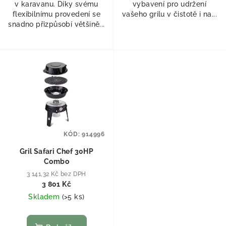
v karavanu. Díky svému
vybavení pro udržení
flexibilnímu provedení se
vašeho grilu v čistotě i na...
snadno přizpůsobí většině...
KÓD:
914996
Gril Safari Chef 30HP
Combo
3 141,32 Kč bez DPH
3 801 Kč
Skladem
(
>5 ks
)