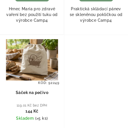
Hrnec Maria pro zdravé
Praktická skládací pánev
vaření bez použití tuku od
se skleněnou pokličkou od
výrobce Camp4
výrobce Camp4
KÓD:
92249
Sáček na pečivo
119,01 Kč bez DPH
144 Kč
Skladem
(
>5 ks
)