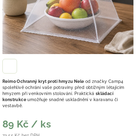
Reimo Ochranný kryt proti hmyzu Nele
od značky Camp4
spolehlivě ochrání vaše potraviny před obtížným létajícím
hmyzem při venkovním stolování. Praktická
skládací
konstrukce
umožňuje snadné uskladnění v karavanu či
vestavbě.
89 Kč
/ ks
73,55 Kč bez DPH