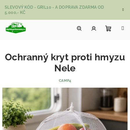
Přejít na obsah
SLEVOVÝ KÓD - GRIL10 - A DOPRAVA ZDARMA OD
5.000,- KČ
Nákupní
Hledat
Přihlášení
Ochranný kryt proti hmyzu
Nele
CAMP4