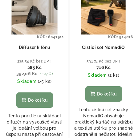
KÓD:
8041911
KÓD:
914016
Diffuser k fénu
Čistící set NomadiQ
235,54 Kč bez DPH
591,74 Kč bez DPH
285 Kč
716 Kč
392,06 Kč
(–27 %)
Skladem
(
2 ks
)
Skladem
(
>5 ks
)
Do košíku
Do košíku
Tento čistící set značky
Tento praktický skládací
NomadiQ obsahuje
difuzér na vysoušeč vlasů
praktický kartáč na údržbu
je ideální volbou pro
a textilní utěrku pro snadné
úsporu místa při cestování
odstranění nečistot. Ideální