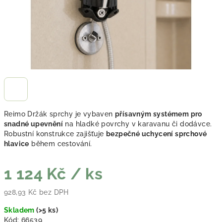
Reimo Držák sprchy je vybaven
přísavným systémem pro
snadné upevnění
na hladké povrchy v karavanu či dodávce.
Robustní konstrukce zajišťuje
bezpečné uchycení sprchové
hlavice
během cestování.
1 124 Kč
/ ks
928,93 Kč bez DPH
Měrná cena:
Skladem
(
>5 ks
)
Kód:
66539