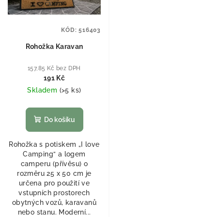
KÓD:
516403
Rohožka Karavan
157,85 Kč bez DPH
191 Kč
Skladem
(
>5 ks
)
Do košíku
Rohožka s potiskem „I love
Camping“ a logem
camperu (přívěsu) o
rozměru 25 x 50 cm je
určena pro použití ve
vstupních prostorech
obytných vozů, karavanů
nebo stanu. Moderní...