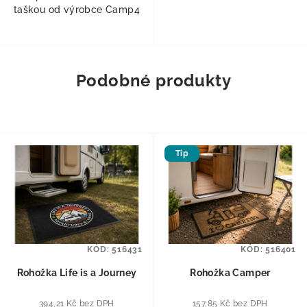
taškou od výrobce Camp4
Podobné produkty
Tip
KÓD:
516431
KÓD:
516401
Rohožka Life is a Journey
Rohožka Camper
394,21 Kč bez DPH
157,85 Kč bez DPH