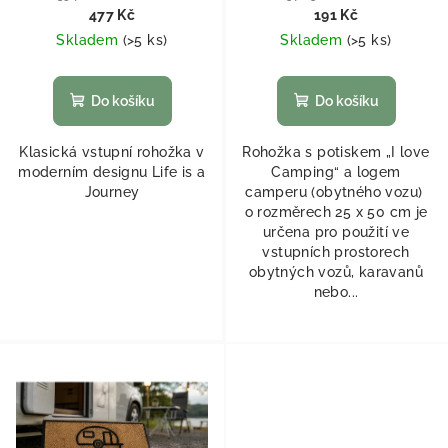
477 Kč
191 Kč
Skladem
(
>5 ks
)
Skladem
(
>5 ks
)
Do košíku
Do košíku
Klasická vstupní rohožka v
Rohožka s potiskem „I love
moderním designu Life is a
Camping“ a logem
Journey
camperu (obytného vozu)
o rozměrech 25 x 50 cm je
určena pro použití ve
vstupních prostorech
obytných vozů, karavanů
nebo...