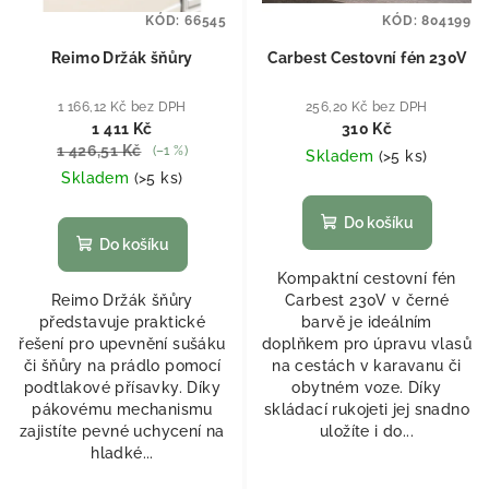
KÓD:
66545
KÓD:
804199
Reimo Držák šňůry
Carbest Cestovní fén 230V
1 166,12 Kč bez DPH
256,20 Kč bez DPH
1 411 Kč
310 Kč
1 426,51 Kč
(–1 %)
Skladem
(
>5 ks
)
Skladem
(
>5 ks
)
Do košíku
Do košíku
Kompaktní cestovní fén
Reimo Držák šňůry
Carbest 230V v černé
představuje praktické
barvě je ideálním
řešení pro upevnění sušáku
doplňkem pro úpravu vlasů
či šňůry na prádlo pomocí
na cestách v karavanu či
podtlakové přísavky. Díky
obytném voze. Díky
pákovému mechanismu
skládací rukojeti jej snadno
zajistíte pevné uchycení na
uložíte i do...
hladké...