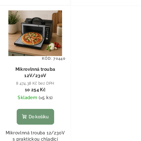
KÓD:
70440
Mikrovlnná trouba
12V/230V
8 474,38 Kč bez DPH
10 254 Kč
Skladem
(
>5 ks
)
Do košíku
Mikrovlnná trouba 12/230V
s praktickou chladící