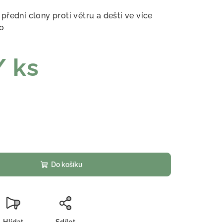
řední clony proti větru a dešti ve více
mo
/ ks
Do košíku