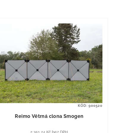
KÓD:
900520
Reimo Větrná clona Smogen
2 351,24 Kč bez DPH