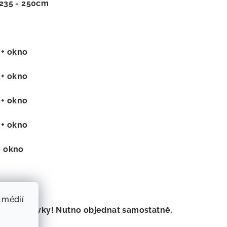
 235 - 250cm
 + okno
 + okno
 + okno
 + okno
e okno
 médií
částí dodávky! Nutno objednat samostatně.