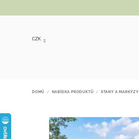
Přejít na obsah
CZK
DOMŮ
/
NABÍDKA PRODUKTŮ
/
STANY A MARKÝZY