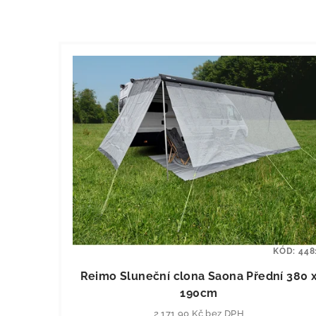
KÓD:
448
Reimo Sluneční clona Saona Přední 380 
190cm
2 171,90 Kč bez DPH