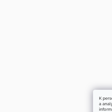
K pers
a anal
infor