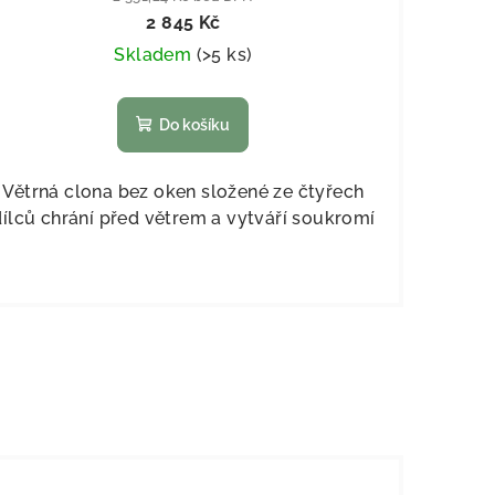
2 845 Kč
Skladem
(
>5 ks
)
Do košíku
Větrná clona bez oken složené ze čtyřech
dílců chrání před větrem a vytváří soukromí