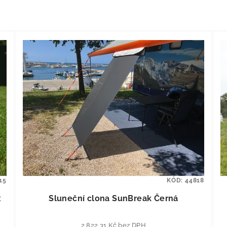
15
KÓD:
44818
x
Sluneční clona SunBreak Černá
2 822,31 Kč bez DPH