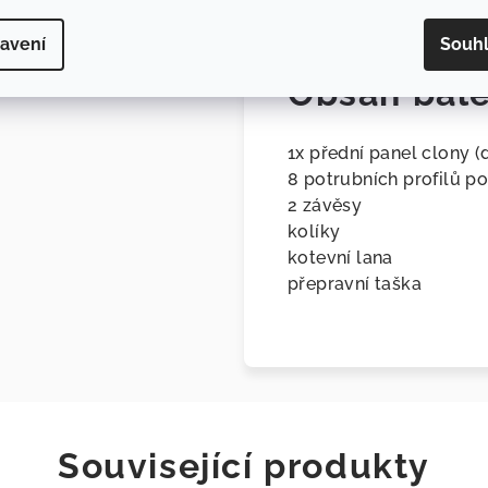
avení
Souh
Obsah bale
1x přední panel clony (
8 potrubních profilů p
2 závěsy
kolíky
kotevní lana
přepravní taška
Související produkty