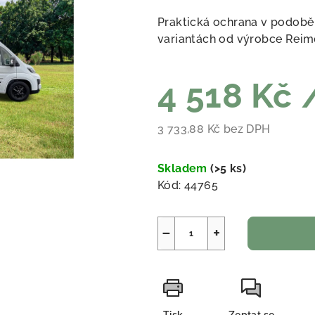
Praktická ochrana v podobě p
variantách od výrobce Rei
4 518 Kč
3 733,88 Kč bez DPH
Měrná cena:
Skladem
(
>5 ks
)
Kód:
44765
−
+