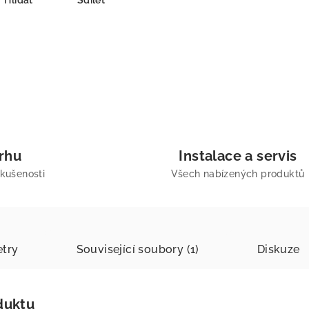
Hlídat
Sdílet
trhu
Instalace a servis
zkušenosti
Všech nabízených produktů
try
Související soubory (1)
Diskuze
duktu