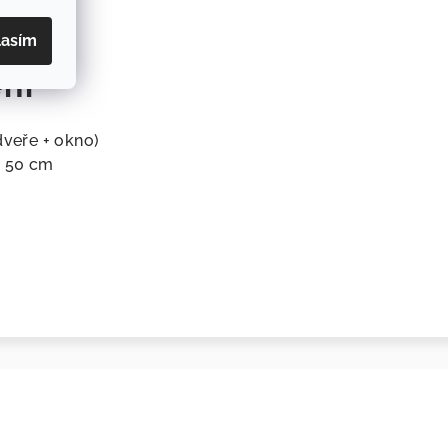
lasím
ní
dveře + okno)
o 50 cm