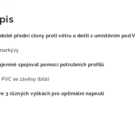
pis
době přední clony proti větru a dešti s umístěním pod 
 markýzy
ájemně spojovat pomocí potrubních profilů
 PVC se závěsy (bílá)
e 3 různých výškách pro optimální napnutí