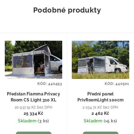
Podobné produkty
KÓD:
440493
KÓD:
440501
Předstan Fiamma Privacy
Přední panel
Room CS Light 310 XL
PrivRoomLight 100cm
20 937,19 Kč bez DPH
2 034,71 Kč bez DPH
25 334 Kč
2 462 Kč
Skladem
(
3 ks
)
Skladem
(
>5 ks
)