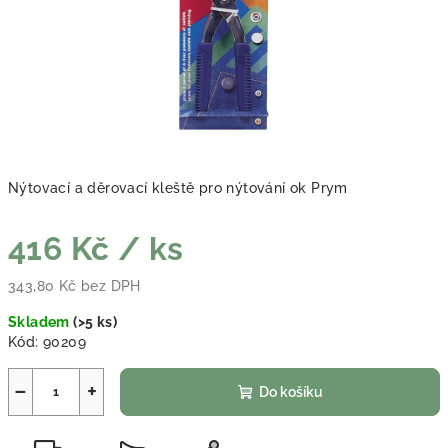
Nýtovací a děrovací kleště pro nýtování ok Prym
416 Kč
/ ks
343,80 Kč bez DPH
Měrná cena:
Skladem
(
>5 ks
)
Kód:
90209
−
+
Do košíku