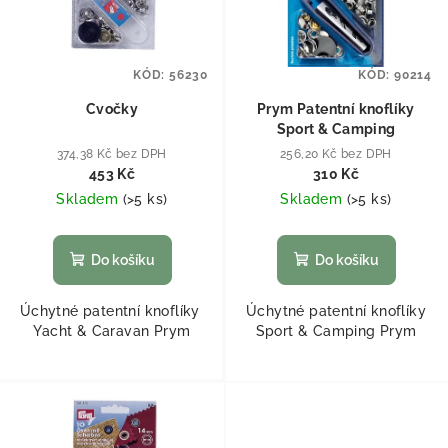
KÓD:
56230
KÓD:
90214
Cvočky
Prym Patentní knoflíky
Sport & Camping
374,38 Kč bez DPH
256,20 Kč bez DPH
453 Kč
310 Kč
Skladem
(
>5 ks
)
Skladem
(
>5 ks
)
Do košíku
Do košíku
Úchytné patentní knoflíky
Úchytné patentní knoflíky
Yacht & Caravan Prym
Sport & Camping Prym