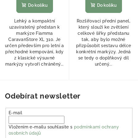
Do košíku
Do košíku
Lehký a kompaktní
Rozšiřovací přední panel,
uzavíratelný předstan k
který slouží ke zvětšení
markýze Fiamma
celkové šířky předstanu
CaravanStore XL 310. Je
tak, aby bylo možné
určen především pro letní a
přizpůsobit sestavu délce
přechodné kempování, kdy
konkrétní markýzy. Jedná
z klasické výsuvné
se tedy o doplňkový díl
markýzy vytvoří chráněný...
určený...
Odebírat newsletter
E-mail
Vložením e-mailu souhlasíte s
podmínkami ochrany
osobních údajů