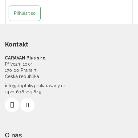
Přihlásit se
Zápatí
Kontakt
CARAVAN Plus s.r.o.
Přívozní 1054
170 00 Praha 7
Česká republika
info@doplnkyprokaravany.cz
+420 608 214 849
O nás