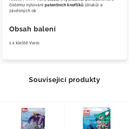
čistému nýtování
patentních knoflíků
(druků) a
závěsných ok
Obsah balení
1 x kleště Vario
Související produkty