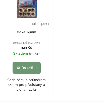
KÓD:
90211
Očka 14mm
266,94 Kč bez DPH
323 Kč
Skladem
(
>5 ks
)
Do košíku
Sada oček s průměrem
14mm pro předstany a
clony - 10ks