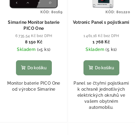
KÓD:
80169
KÓD:
801220
Simarine Monitor baterie
Votronic Panel s pojistkami
PICO One
6 735,54 Kč bez DPH
1 461,16 Kč bez DPH
8 150 Kč
1 768 Kč
Skladem
(
>5 ks
)
Skladem
(
5 ks
)
Do košíku
Do košíku
Monitor baterie PICO One
Panel se čtyřmi pojistkami
od výrobce Simarine
k ochraně jednotlivých
elektrických okruhů ve
vašem obytném
automobilu.