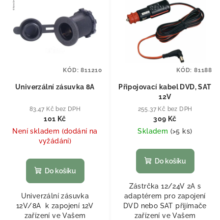
KÓD:
811210
KÓD:
81188
Univerzální zásuvka 8A
Připojovací kabel DVD, SAT
12V
83,47 Kč bez DPH
255,37 Kč bez DPH
101 Kč
309 Kč
Není skladem (dodání na
Skladem
(
>5 ks
)
vyžádání)
Do košíku
Do košíku
Zástrčka 12/24V 2A s
Univerzální zásuvka
adaptérem pro zapojení
12V/8A k zapojení 12V
DVD nebo SAT přijímače
zařízení ve Vašem
zařízení ve Vašem