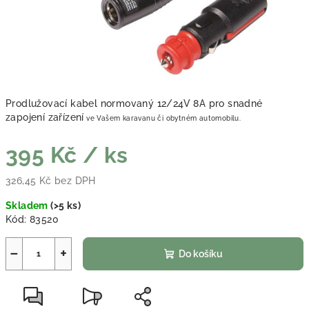
Prodlužovací kabel normovaný 12/24V 8A pro snadné
zapojení zařízení
ve Vašem karavanu či obytném automobilu.
395 Kč
/ ks
326,45 Kč bez DPH
Měrná cena:
Skladem
(
>5 ks
)
Kód:
83520
−
+
Do košíku