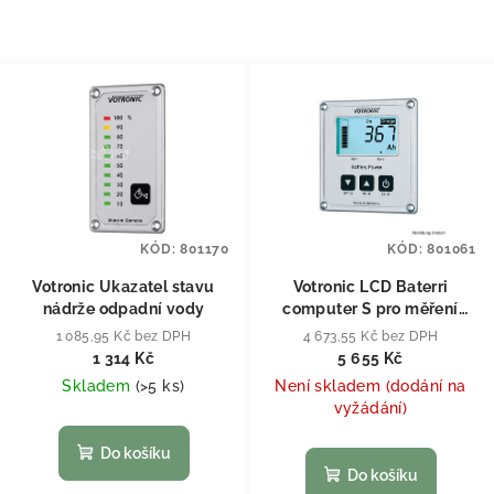
KÓD:
801170
KÓD:
801061
Votronic Ukazatel stavu
Votronic LCD Baterri
nádrže odpadní vody
computer S pro měření
stavu baterie LCD 200S
1 085,95 Kč bez DPH
4 673,55 Kč bez DPH
1 314 Kč
5 655 Kč
Skladem
(
>5 ks
)
Není skladem (dodání na
vyžádání)
Do košíku
Do košíku