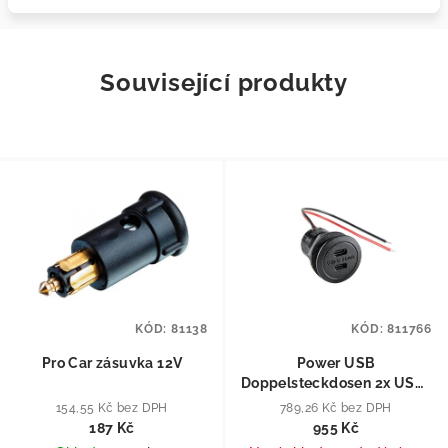
Související produkty
KÓD:
81138
KÓD:
811766
Pro Car zásuvka 12V
Power USB
Doppelsteckdosen 2x USB-
C
154,55 Kč bez DPH
789,26 Kč bez DPH
187 Kč
955 Kč