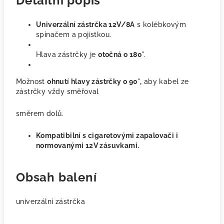
Detailní popis
Univerzální zástrčka 12V/8A
s kolébkovým
spínačem a pojistkou.
Hlava zástrčky je
otočná o
180°
.
Možnost
ohnutí hlavy zástrčky o 90
°,
aby kabel ze
zástrčky vždy směřoval
směrem dolů.
Kompatibilní s cigaretovými zapalovači i
normovanými 12V zásuvkami.
Obsah balení
univerzální zástrčka