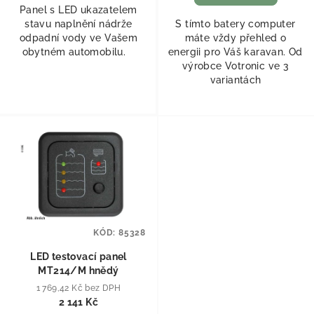
Panel s LED ukazatelem
stavu naplnění nádrže
S tímto batery computer
odpadní vody ve Vašem
máte vždy přehled o
obytném automobilu.
energii pro Váš karavan. Od
výrobce Votronic ve 3
variantách
KÓD:
85328
LED testovací panel
MT214/M hnědý
1 769,42 Kč bez DPH
2 141 Kč