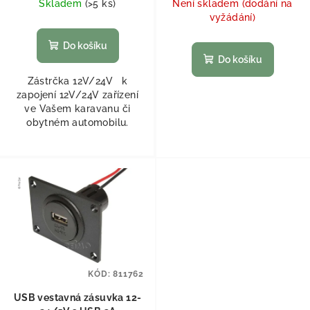
Skladem
(
>5 ks
)
Není skladem (dodání na
vyžádání)
Do košíku
Do košíku
Zástrčka 12V/24V k
zapojení 12V/24V zařízení
ve Vašem karavanu či
obytném automobilu.
KÓD:
811762
USB vestavná zásuvka 12-