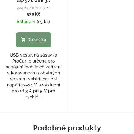
24/5V s USB 3A
444,63 Kč bez DPH
538 Kč
Skladem
(
>5 ks
)
Do košíku
USB vestavná zásuvka
ProCar je určena pro
napájení mobilních zařízení
v karavanech a obytných
vozech. Nabízí vstupní
napětí 12–24 V a výstupní
proud 3 A při 5 V pro
rychlé...
Podobné produkty