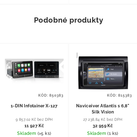
Podobné produkty
KÓD:
850383
KÓD:
815383
1-DIN Infotainer X-127
Naviceiver Atlantis s 6,8"
Silk Vision
9 857,02 Kč bez DPH
27 238,84 Kč bez DPH
11 927 Kč
32 959 Kč
Skladem
(
>5 ks
)
Skladem
(
1 ks
)