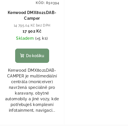
KÓD:
850394
Kenwood DMX8021DAB-
Camper
14 795,04 Kč bez DPH
17 902 Kč
Skladem
(
>5 ks
)
Do košíku
Kenwood DMX8021DAB-
CAMPER je multimediální
centrála (moniceiver)
navržená speciálně pro
karavany, obytné
automobily a jiné vozy, kde
potřebuješ komplexní
infotainment, navigaci...