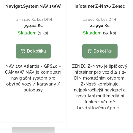
Navigat.System NAV 155W
Infotainer Z-N976 Zenec
32 571,90 Kč bez DPH
19 000 Kč bez DPH
39 412 Kč
22 990 Kč
Skladem
(
1 ks
)
Skladem
(
>5 ks
)
Do košíku
Do košíku
NAV 155 Atlantis + GPS40 +
ZENEC Z-N976 je špičkový
CAM55W NAV je kompletní
infotainer pro vozidla s 2-
navigační systém pro
DIN montážním otvorem.
obytné vozy / karavany /
Z-N976 kombinuje
autobusy
nejpokročilejší navigaci a
inovativní multimediální
funkce, včetně
bezdrátového Apple...