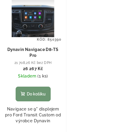
KÓD:
850390
Dynavin Navigace D8-TS
Pro
21 708,26 Kč bez DPH
26 267 Kč
Skladem
(
1 ks
)
Do košíku
Navigace se 9" displejem
pro Ford Transit Custom od
výrobce Dynavin