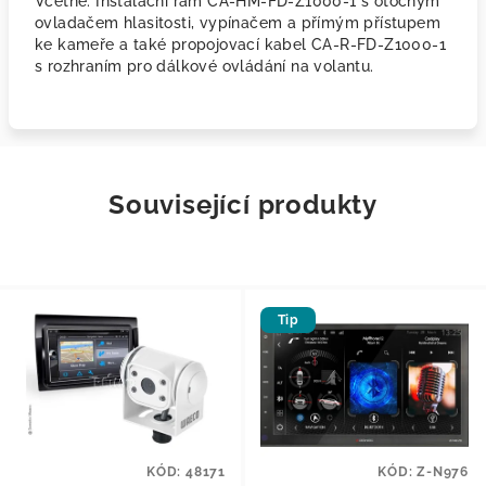
Včetně: Instalační rám CA-HM-FD-Z1000-1 s otočným
ovladačem hlasitosti, vypínačem a přímým přístupem
ke kameře a také propojovací kabel CA-R-FD-Z1000-1
s rozhraním pro dálkové ovládání na volantu.
Související produkty
Tip
KÓD:
48171
KÓD:
Z-N976