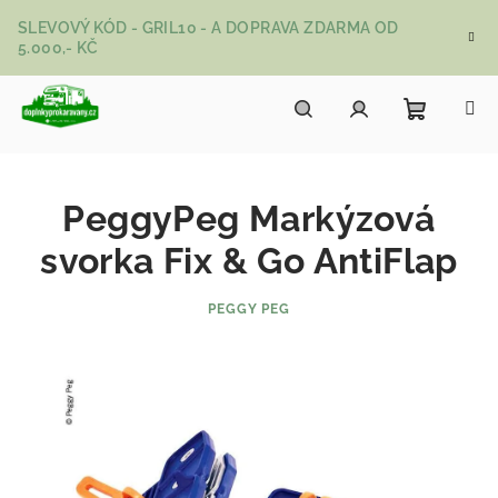
Přejít na obsah
SLEVOVÝ KÓD - GRIL10 - A DOPRAVA ZDARMA OD
5.000,- KČ
Nákupní
Hledat
Přihlášení
PeggyPeg Markýzová
svorka Fix & Go AntiFlap
PEGGY PEG