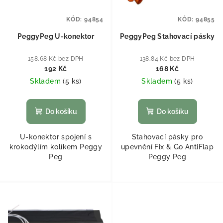
KÓD:
94854
KÓD:
94855
PeggyPeg U-konektor
PeggyPeg Stahovací pásky
158,68 Kč bez DPH
138,84 Kč bez DPH
192 Kč
168 Kč
Skladem
(
5 ks
)
Skladem
(
5 ks
)
Do košíku
Do košíku
U-konektor spojení s
Stahovací pásky pro
krokodýlím kolíkem Peggy
upevnění Fix & Go AntiFlap
Peg
Peggy Peg