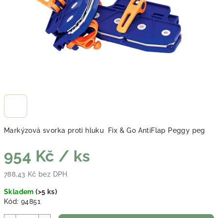
Markýzová svorka proti hluku Fix & Go AntiFlap Peggy peg
954 Kč
/ ks
788,43 Kč bez DPH
Měrná cena:
Skladem
(
>5 ks
)
Kód:
94851