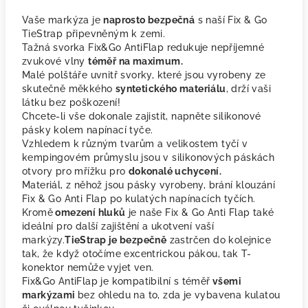
Vaše markýza je
naprosto bezpečná
s naší Fix & Go
TieStrap připevněným k zemi.
Tažná svorka Fix&Go AntiFlap redukuje nepříjemné
zvukové vlny
téměř na maximum.
Malé polštáře uvnitř svorky, které jsou vyrobeny ze
skutečně měkkého
syntetického materiálu
, drží vaši
látku bez poškození!
Chcete-li vše dokonale zajistit, napněte silikonové
pásky kolem napínací tyče.
Vzhledem k různým tvarům a velikostem tyčí v
kempingovém průmyslu jsou v silikonových páskách
otvory pro mřížku pro
dokonalé uchycení.
Materiál, z něhož jsou pásky vyrobeny, brání klouzání
Fix & Go Anti Flap po kulatých napínacích tyčích.
Kromě
omezení hluků
je naše Fix & Go Anti Flap také
ideální pro další zajištění a ukotvení vaší
markýzy.
TieStrap je bezpečně
zastrčen do kolejnice
tak, že když otočíme excentrickou pákou, tak T-
konektor nemůže vyjet ven.
Fix&Go AntiFlap je kompatibilní s téměř
všemi
markýzami
bez ohledu na to, zda je vybavena kulatou