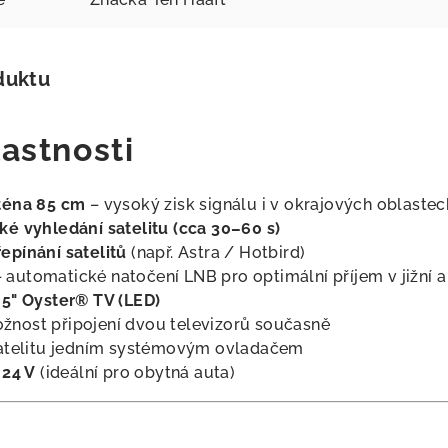
duktu
lastnosti
téna 85 cm
– vysoký zisk signálu i v okrajových oblaste
ké vyhledání satelitu (cca 30–60 s)
epínání satelitů
(např. Astra / Hotbird)
 automatické natočení LNB pro optimální příjem v jižní 
,5" Oyster® TV (LED)
žnost připojení dvou televizorů současně
satelitu jedním systémovým ovladačem
 24 V
(ideální pro obytná auta)