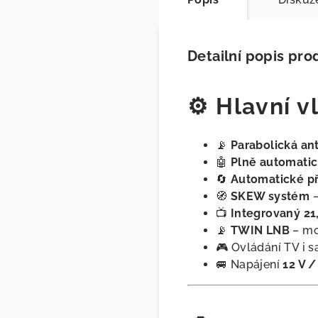
Detailní popis pro
⚙️ Hlavní v
📡
Parabolická an
🤖
Plně automatic
🔄
Automatické př
🧭
SKEW systém
–
📺
Integrovaný 21
📡
TWIN LNB
– mo
🎮 Ovládání TV i 
🚐 Napájení
12 V /