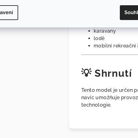
🚐 Použití
avení
Souh
obytné vozy (mot
karavany
lodě
mobilní rekreační 
💡 Shrnutí
Tento model je určen pr
navíc umožňuje provoz d
technologie.