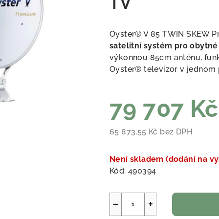
TV
Oyster® V 85 TWIN SKEW P
satelitní systém pro obytné
výkonnou 85cm anténu, funkc
Oyster® televizor v jednom
79 707 K
65 873,55 Kč bez DPH
Měrná cena:
Není skladem (dodání na vy
Kód:
490394
−
+