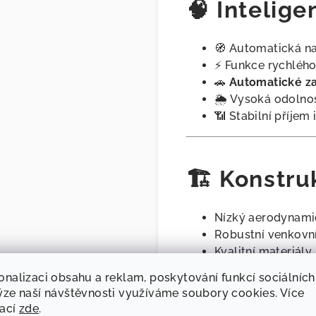
🧠 Intelige
🧭 Automatická n
⚡ Funkce rychlého
🚗
Automatické zas
🌦️ Vysoká odolnos
📶 Stabilní příjem
🏗️ Konstr
Nízký aerodynamic
Robustní venkovní
Kvalitní materiál
Certifikace výrob
onalizaci obsahu a reklam, poskytování funkcí sociálních
ýze naší návštěvnosti využíváme soubory cookies. Více
mací
zde
.