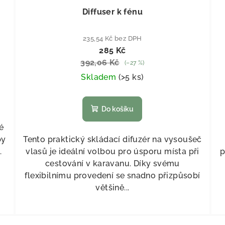
Diffuser k fénu
235,54 Kč bez DPH
285 Kč
392,06 Kč
(–27 %)
Skladem
(
>5 ks
)
Do košíku
é
by
Tento praktický skládací difuzér na vysoušeč
.
vlasů je ideální volbou pro úsporu místa při
p
.
cestování v karavanu. Díky svému
flexibilnímu provedení se snadno přizpůsobí
většině...