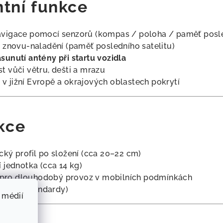
ntní funkce
avigace pomocí senzorů (kompas / poloha / paměť posle
 znovu-naladění (paměť posledního satelitu)
unutí antény při startu vozidla
t vůči větru, dešti a mrazu
 i v jižní Evropě a okrajových oblastech pokrytí
ukce
ký profil po složení (cca 20–22 cm)
 jednotka (cca 14 kg)
y pro dlouhodobý provoz v mobilních podmínkách
ce (ISO standardy)
 médií