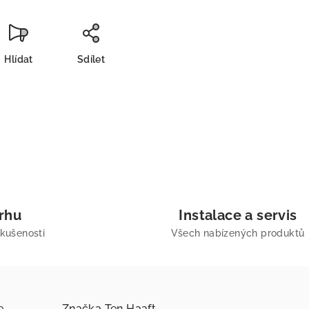
Hlídat
Sdílet
trhu
Instalace a servis
zkušenosti
Všech nabízených produktů
e
Značka
Ten Haaft