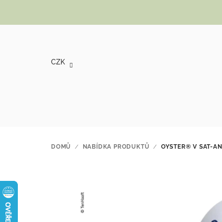
Přejít na obsah
CZK
DOMŮ
/
NABÍDKA PRODUKTŮ
/
OYSTER® V SAT-AN