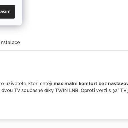
lasím
orhomes)
instalace
o uživatele, kteří chtějí
maximální komfort bez nastavo
vou TV současně díky TWIN LNB. Oproti verzi s 32" TV je z