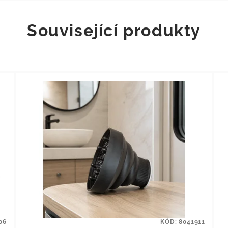
Související produkty
06
KÓD:
8041911