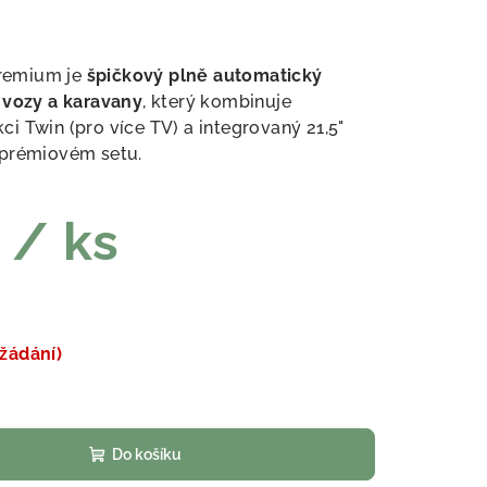
remium je
špičkový plně automatický
 vozy a karavany
, který kombinuje
i Twin (pro více TV) a integrovaný 21,5"
 prémiovém setu.
č
/ ks
žádání)
Do košíku