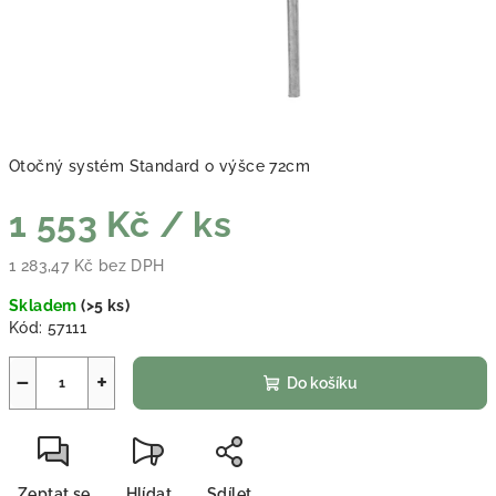
Otočný systém Standard o výšce 72cm
1 553 Kč
/ ks
1 283,47 Kč bez DPH
Měrná cena:
Skladem
(
>5 ks
)
Kód:
57111
−
+
Do košíku
Zeptat se
Hlídat
Sdílet