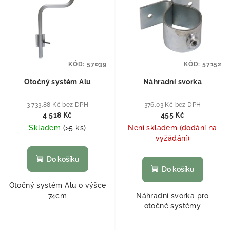
KÓD:
57039
KÓD:
57152
Otočný systém Alu
Náhradní svorka
3 733,88 Kč bez DPH
376,03 Kč bez DPH
4 518 Kč
455 Kč
Skladem
(
>5 ks
)
Není skladem (dodání na
vyžádání)
Do košíku
Do košíku
Otočný systém Alu o výšce
74cm
Náhradní svorka pro
otočné systémy