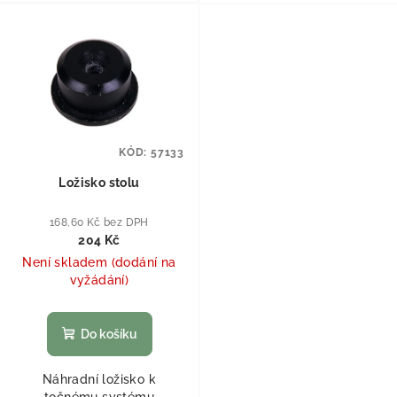
KÓD:
57133
Ložisko stolu
168,60 Kč bez DPH
204 Kč
Není skladem (dodání na
vyžádání)
Do košíku
Náhradní ložisko k
točnému systému