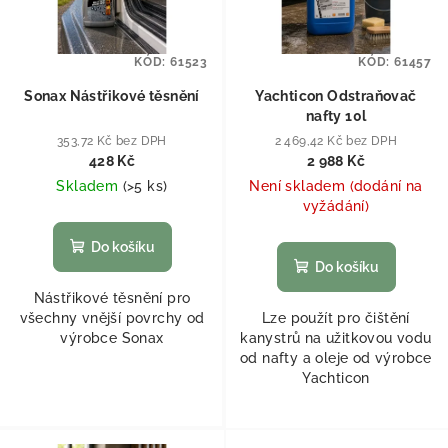
KÓD:
61523
KÓD:
61457
Sonax Nástřikové těsnění
Yachticon Odstraňovač
nafty 10l
353,72 Kč bez DPH
2 469,42 Kč bez DPH
428 Kč
2 988 Kč
Skladem
(
>5 ks
)
Není skladem (dodání na
vyžádání)
Do košíku
Do košíku
Nástřikové těsnění pro
všechny vnější povrchy od
Lze použít pro čištění
výrobce Sonax
kanystrů na užitkovou vodu
od nafty a oleje od výrobce
Yachticon