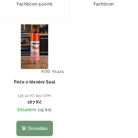
Yachticon 500ml
Yachticon
KÓD:
61425
Péče o těsnění Seal
138,02 Kč bez DPH
167 Kč
Skladem
(
>5 ks
)
Do košíku