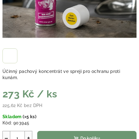
Účinný pachový koncentrát ve spreji pro ochranu proti
kunám.
273 Kč
/ ks
225,62 Kč bez DPH
Měrná cena:
Skladem
(
>5 ks
)
Kód:
903945
−
+
Do košíku