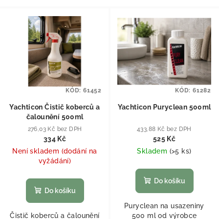
KÓD:
61452
KÓD:
61282
Yachticon Čistič koberců a
Yachticon Puryclean 500ml
čalounění 500ml
276,03 Kč bez DPH
433,88 Kč bez DPH
334 Kč
525 Kč
Není skladem (dodání na
Skladem
(
>5 ks
)
vyžádání)
Do košíku
Do košíku
Puryclean na usazeniny
Čistič koberců a čalounění
500 ml od výrobce