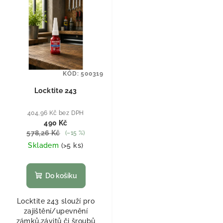
KÓD:
500319
Locktite 243
404,96 Kč bez DPH
490 Kč
578,26 Kč
(–15 %)
Skladem
(
>5 ks
)
Do košíku
Locktite 243 slouží pro
zajištění/upevnění
zámků,závitů či šroubů