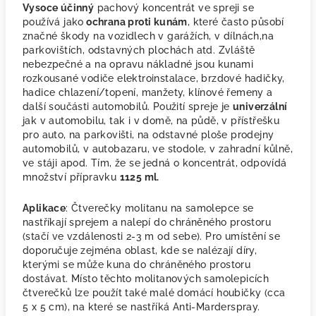
Vysoce účinný
pachový koncentrát ve spreji se
používá jako
ochrana proti kunám
, které často působí
značné škody na vozidlech v garážích, v dílnách,na
parkovištích, odstavných plochách atd. Zvláště
nebezpečné a na opravu nákladné jsou kunami
rozkousané vodiče elektroinstalace, brzdové hadičky,
hadice chlazení/topení, manžety, klínové řemeny a
další součásti automobilů. Použití spreje je
univerzální
jak v automobilu, tak i v domě, na půdě, v přístřešku
pro auto, na parkovišti, na odstavné ploše prodejny
automobilů, v autobazaru, ve stodole, v zahradní kůlně,
ve stáji apod. Tím, že se jedná o koncentrát, odpovídá
množství přípravku
1125 ml.
Aplikace
: Čtverečky molitanu na samolepce se
nastříkají sprejem a nalepí do chráněného prostoru
(stačí ve vzdálenosti 2-3 m od sebe). Pro umístění se
doporučuje zejména oblast, kde se nalézají díry,
kterými se může kuna do chráněného prostoru
dostávat. Místo těchto molitanových samolepicích
čtverečků lze použít také malé domácí houbičky (cca
5 x 5 cm), na které se nastříká Anti-Marderspray.