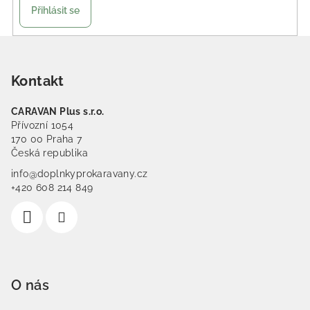
Přihlásit se
Zápatí
Kontakt
CARAVAN Plus s.r.o.
Přívozní 1054
170 00 Praha 7
Česká republika
info@doplnkyprokaravany.cz
+420 608 214 849
O nás