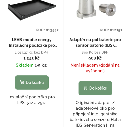
KÓD:
813542
KÓD:
812151
LEAB mobile energy
Adaptér na pól baterie pro
Instalační podložka pro
senzor baterie (IBS),
LPS1512 a 2512
generace II
1 027,27 Kč bez DPH
800 Kč bez DPH
1 243 Kč
968 Kč
Skladem
(
>5 ks
)
Není skladem (dodání na
vyžádání)
Do košíku
Do košíku
Instalační podložka pro
LPS1512 a 2512
Originální adaptér /
adaptérové oko pro
připojení inteligentního
bateriového senzoru Hella
IBS Generation II na