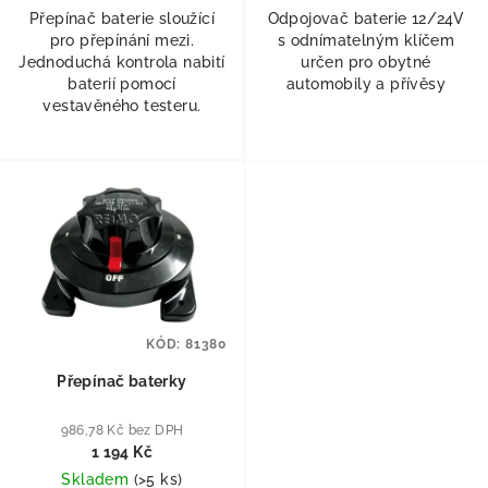
Přepínač baterie sloužící
Odpojovač baterie 12/24V
pro přepínání mezi.
s odnímatelným klíčem
Jednoduchá kontrola nabití
určen pro obytné
baterií pomocí
automobily a přívěsy
vestavěného testeru.
KÓD:
81380
Přepínač baterky
986,78 Kč bez DPH
1 194 Kč
Skladem
(
>5 ks
)