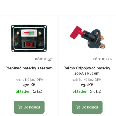
KÓD:
81371
KÓD:
81220
Přepínač baterky s testem
Reimo Odpojovač baterky
100A s klíčem
393,39 Kč bez DPH
196,69 Kč bez DPH
476 Kč
238 Kč
Skladem
(
2 ks
)
Skladem
(
>5 ks
)
Do košíku
Do košíku