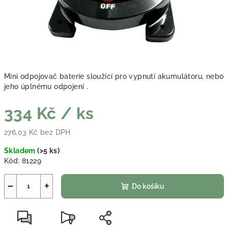
Mini odpojovač baterie sloužící pro vypnutí akumulátoru, nebo
jeho úplnému odpojení .
334 Kč
/ ks
276,03 Kč bez DPH
Měrná cena:
Skladem
(
>5 ks
)
Kód:
81229
−
+
Do košíku