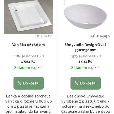
KÓD:
64111
KÓD:
64056
Vanička 66x66 cm
Umyvadlo Design Oval
350x256mm
1 284,30 Kč bez DPH
1 579,34 Kč bez DPH
1 554 Kč
1 911 Kč
Skladem
(
>5 ks
)
Skladem
(
>5 ks
)
Do košíku
Do košíku
Lehká a odolná sprchová
Designové umyvadlo
vanička o rozměru 66 x 66
vyrobené z plastu určeno k
cm z plastu je navržena
položení na desku nebo do
pro instalaci do karavanů,
částečné zástavby ve dvou