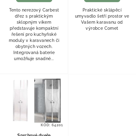
Tento nerezový Carbest
Praktické sklápěcí
dřez s praktickým
umyvadlo šetří prostor ve
sklopným víkem
Vašem karavanu od
představuje kompaktní
výrobce Comet
řešení pro kuchyňské
moduly v karavanech či
obytných vozech.
Integrovaná baterie
umožňuje snadné...
KÓD:
64201
Sprchové dveře