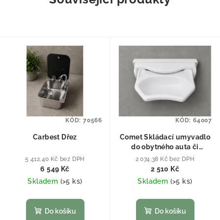
KÓD:
70566
KÓD:
64007
Carbest Dřez
Comet Skládací umyvadlo
do obytného auta či
karavanu
5 412,40 Kč bez DPH
2 074,38 Kč bez DPH
6 549 Kč
2 510 Kč
Skladem
(
>5 ks
)
Skladem
(
>5 ks
)
Do košíku
Do košíku