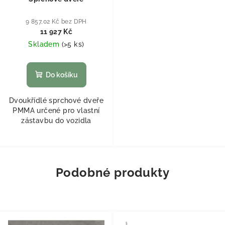
9 857,02 Kč bez DPH
11 927 Kč
Skladem
(
>5 ks
)
Do košíku
Dvoukřídlé sprchové dveře
PMMA určené pro vlastní
zástavbu do vozidla
Podobné produkty