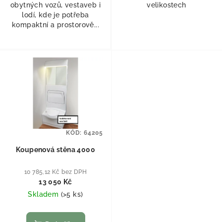
obytných vozů, vestaveb i
velikostech
lodí, kde je potřeba
kompaktní a prostorově...
KÓD:
64205
Koupenová stěna 4000
10 785,12 Kč bez DPH
13 050 Kč
Skladem
(
>5 ks
)