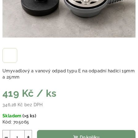
Umyvadlový a vanový odpad typu E na odpadní hadici 19mm
a 25mm
419 Kč
/ ks
346,28 Kč bez DPH
Měrná cena:
Skladem
(
>5 ks
)
Kód:
705065
−
+
Do košíku