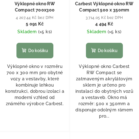
Výklopné okno RW
Carbest Výklopné okno RW
Compact 700x300
Compact 500 x 350mm
4 207,44 Kč bez DPH
3 714,05 Kč bez DPH
5 091 Kč
4 494 Kč
Skladem
(
>5 ks
)
Skladem
(
>5 ks
)
Do košíku
Do košíku
Výklopné okno v rozměru
Výklopné okno Carbest
700 x 300 mm pro obytné
RW Compact se
vozy a vestavby, které
zatmaveným akrylátovým
kombinuje lehkou
sklem je určeno pro
konstrukci, dobrou izolaci a
instalaci do obytných vozů
moderní vzhled od
a vestaveb. Okno má
známého výrobce Carbest.
rozměr: 500 x 350mm a
disponuje odolným rámem
pro...