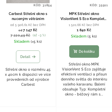
KÓD:
31854
KÓD:
35911
Carbest Střešní okno s
MPK Střešní okno
nuceným větráním
VisionVent S Eco Kompletní
okno - béžový rám
od 5 906,61 Kč bez DPH
1 520,66 Kč bez DPH
7 147 Kč
1 840 Kč
od
7 220,49 Kč
(až –3 %)
Skladem
(
5 ks
)
Skladem
(
>5 ks
)
Do košíku
Detail
Střešní okno MPK
VisionVent S Eco zajišťuje
Střešní okno o rozměru 45
efektivní ventilaci a přísun
x 40cm k dispozici ve více
denního světla do interiéru
provedeních od výrobce
vašeho karavanu. Balení
Carbest
obsahuje Typ: Kompletní
okno - béžový rám s...