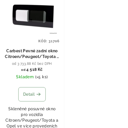
KÓD:
31706
Carbest Pevné zadní okno
Citroen/Peugeot/Toyota a
Opel Zadní levé - 735 x
od 3 733,88 Kč bez DPH
495mm
4 518 Kč
od
Skladem
(
>5 ks
)
Detail
Skleněné posuvné okno
pro vozidla
Citroen/Peugeot/Toyota a
Opel ve více provedeních