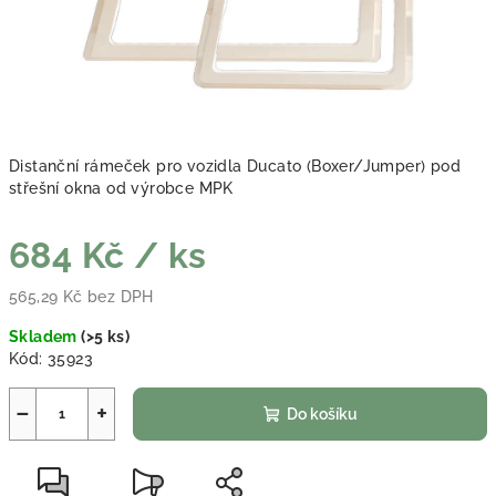
Distanční rámeček pro vozidla Ducato (Boxer/Jumper) pod
střešní okna od výrobce MPK
684 Kč
/ ks
565,29 Kč bez DPH
Měrná cena:
Skladem
(
>5 ks
)
Kód:
35923
−
+
Do košíku