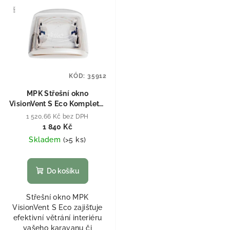
KÓD:
35912
MPK Střešní okno
VisionVent S Eco Kompletní
okno - šedý rám
1 520,66 Kč bez DPH
1 840 Kč
Skladem
(
>5 ks
)
Do košíku
Střešní okno MPK
VisionVent S Eco zajišťuje
efektivní větrání interiéru
vašeho karavanu či