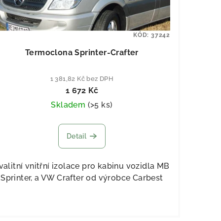
KÓD:
37242
Termoclona Sprinter-Crafter
1 381,82 Kč bez DPH
1 672 Kč
Skladem
(
>5 ks
)
Detail
valitní vnitřní izolace pro kabinu vozidla MB
Sprinter, a VW Crafter od výrobce Carbest