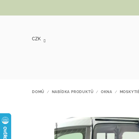
Přejít na obsah
CZK
DOMŮ
/
NABÍDKA PRODUKTŮ
/
OKNA
/
MOSKYTI