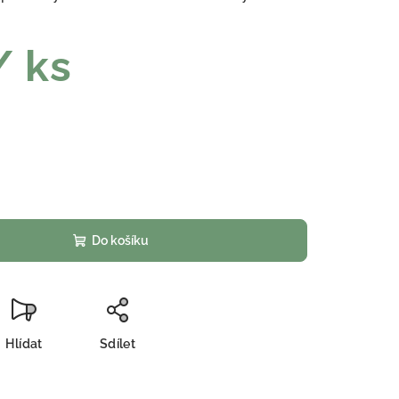
/ ks
Do košíku
Hlídat
Sdílet