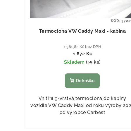
KÓD:
3722
Termoclona VW Caddy Maxi - kabina
1 381,82 Kč bez DPH
1 672 Kč
Skladem
(
>5 ks
)
Do košíku
Vnitřní 9-vrstvá termoclona do kabiny
vozidla VW Caddy Maxi od roku výroby 20
od výrobce Carbest