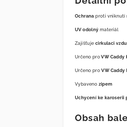
Detailní po
Ochrana
proti vniknutí
UV odolný
materiál
Zajišťuje
cirkulaci vzd
Určeno pro
VW Caddy K
Určeno pro
VW Caddy L
Vybaveno
zipem
Uchycení ke karoserii
Obsah bale