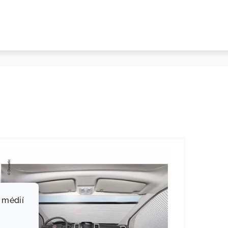
 médií