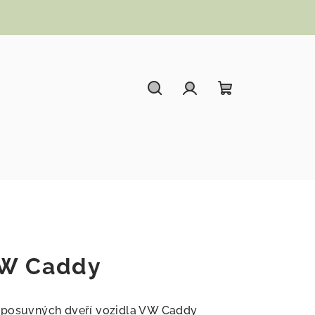
Hledat
Přihlášení
Nákupní koší
VW Caddy
 posuvných dveří vozidla VW Caddy