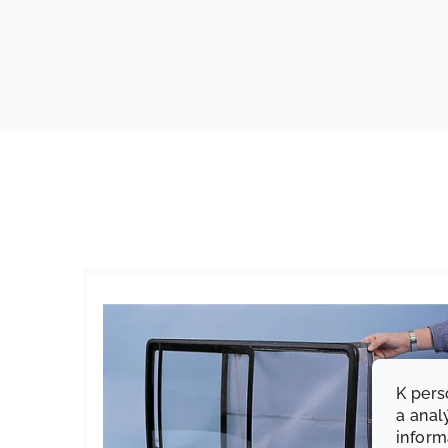
K pers
a anal
infor