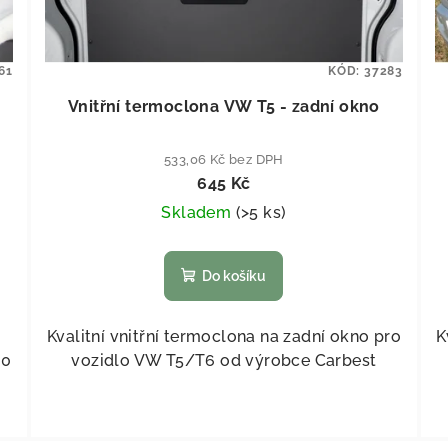
61
KÓD:
37283
Vnitřní termoclona VW T5 - zadní okno
533,06 Kč bez DPH
645 Kč
Skladem
(
>5 ks
)
Do košíku
Kvalitní vnitřní termoclona na zadní okno pro
K
20
vozidlo VW T5/T6 od výrobce Carbest