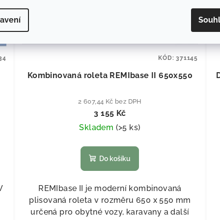
avení
Souh
34
KÓD:
371145
Kombinovaná roleta REMIbase II 650x550
2 607,44 Kč bez DPH
3 155 Kč
Skladem
(
>5 ks
)
Do košíku
W
REMIbase II je moderní kombinovaná
plisovaná roleta v rozměru 650 x 550 mm
určená pro obytné vozy, karavany a další