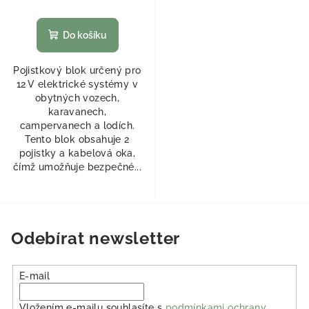
Do košíku
Pojistkový blok určený pro
12 V elektrické systémy v
obytných vozech,
karavanech,
campervanech a lodích.
Tento blok obsahuje 2
pojistky a kabelová oka,
čímž umožňuje bezpečné...
Odebírat newsletter
E-mail
Vložením e-mailu souhlasíte s
podmínkami ochrany