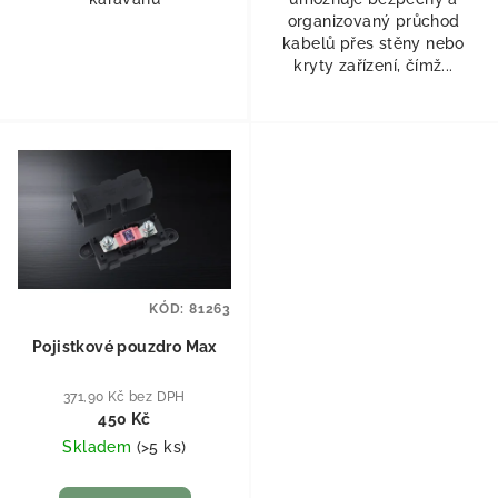
organizovaný průchod
kabelů přes stěny nebo
kryty zařízení, čímž...
KÓD:
81263
Pojistkové pouzdro Max
371,90 Kč bez DPH
450 Kč
Skladem
(
>5 ks
)