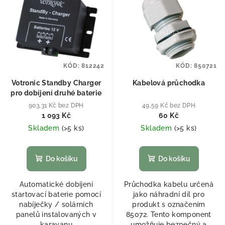
KÓD:
812242
KÓD:
850721
Votronic Standby Charger
Kabelová průchodka
pro dobíjení druhé baterie
903,31 Kč bez DPH
49,59 Kč bez DPH
1 093 Kč
60 Kč
Skladem
(
>5 ks
)
Skladem
(
>5 ks
)
Do košíku
Do košíku
Automatické dobíjení
Průchodka kabelu určená
startovací baterie pomocí
jako náhradní díl pro
nabíječky / solárních
produkt s označením
panelů instalovaných v
85072. Tento komponent
karavanu
umožňuje bezpečný a