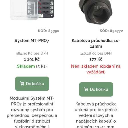
KÓD:
85390
KÓD:
850772
Systém MT-PRO7
Kabelová průchodka 10-
14mm
984,30 Kč bez DPH
146,28 Kč bez DPH
1 191 Kč
177 Kč
Skladem
(
5 ks
)
Není skladem (dodání na
vyžádání)
Do košíku
Do košíku
Modulární Systém MT-
PRO7 je profesionální
Kabelová průchodka
rozvodný systém pro
určená pro bezpečné
přehlednou, bezpečnou a
vedení silových a
flexibilní distribuci
napájecích kabelů o
stejnosměrného i
průměru 10–14 mm.