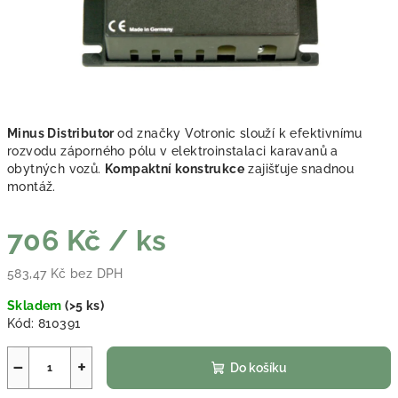
Minus Distributor
od značky Votronic slouží k efektivnímu
rozvodu záporného pólu v elektroinstalaci karavanů a
obytných vozů.
Kompaktní konstrukce
zajišťuje snadnou
montáž.
706 Kč
/ ks
583,47 Kč bez DPH
Měrná cena:
Skladem
(
>5 ks
)
Kód:
810391
−
+
Do košíku