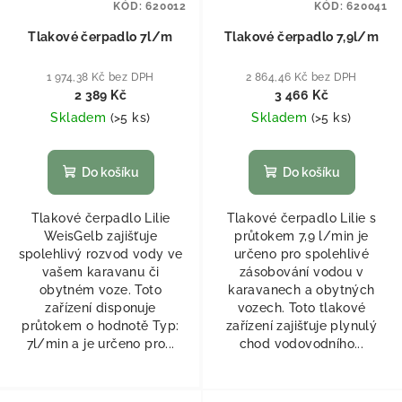
KÓD:
620012
KÓD:
620041
Tlakové čerpadlo 7l/m
Tlakové čerpadlo 7,9l/m
1 974,38 Kč bez DPH
2 864,46 Kč bez DPH
2 389 Kč
3 466 Kč
Skladem
(
>5 ks
)
Skladem
(
>5 ks
)
Do košíku
Do košíku
Tlakové čerpadlo Lilie
Tlakové čerpadlo Lilie s
WeisGelb zajišťuje
průtokem 7,9 l/min je
spolehlivý rozvod vody ve
určeno pro spolehlivé
vašem karavanu či
zásobování vodou v
obytném voze. Toto
karavanech a obytných
zařízení disponuje
vozech. Toto tlakové
průtokem o hodnotě Typ:
zařízení zajišťuje plynulý
7l/min a je určeno pro...
chod vodovodního...