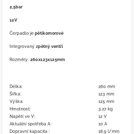
2,5bar
12V
Čerpadlo je
pětikomorové
Integrovaný
zpětný ventil
Rozměry:
260x123x125mm
Délka:
260 mm
Šířka:
123 mm
Výška:
125 mm
Hmotnost:
3.27 kg
Napětí ve V:
12 V
Aktuální spotřeba A:
10 A
Dopravní kapacita :
18.9 l/min