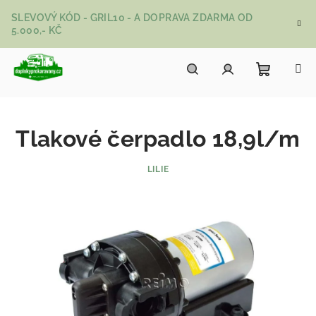
Přejít na obsah
SLEVOVÝ KÓD - GRIL10 - A DOPRAVA ZDARMA OD
5.000,- KČ
Nákupní
Hledat
Přihlášení
Tlakové čerpadlo 18,9l/m
LILIE