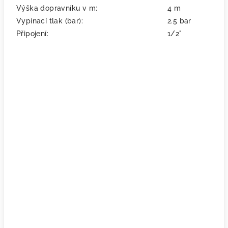
Výška dopravníku v m:
4 m
Vypínací tlak (bar):
2.5 bar
Připojení:
1/2"