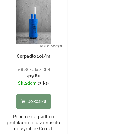
KÓD:
62070
Čerpadlo 10l/m
346,28 Kč bez DPH
419 Kč
Skladem
(
3 ks
)
Do košíku
Ponorné čerpadlo o
průtoku 10 litrů za minutu
od výrobce Comet