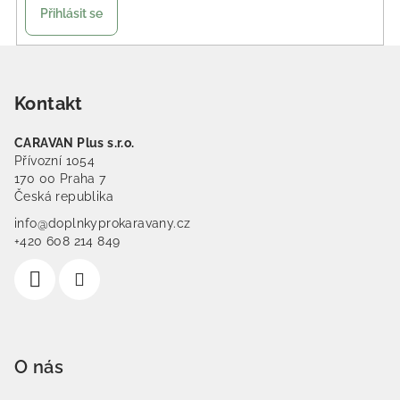
Přihlásit se
Zápatí
Kontakt
CARAVAN Plus s.r.o.
Přívozní 1054
170 00 Praha 7
Česká republika
info@doplnkyprokaravany.cz
+420 608 214 849
O nás