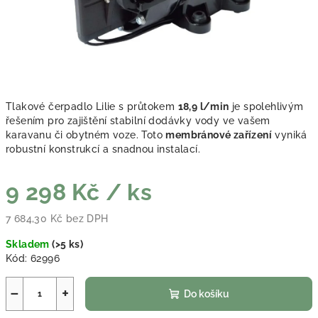
Tlakové čerpadlo Lilie s průtokem
18,9 l/min
je spolehlivým
řešením pro zajištění stabilní dodávky vody ve vašem
karavanu či obytném voze. Toto
membránové zařízení
vyniká
robustní konstrukcí a snadnou instalací.
9 298 Kč
/ ks
7 684,30 Kč bez DPH
Měrná cena:
Skladem
(
>5 ks
)
Kód:
62996
−
+
Do košíku