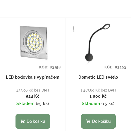
KÓD:
83158
KÓD:
83393
LED bodovka s vypínačem
Dometic LED světlo
433,06 Kč bez DPH
1 487,60 Kč bez DPH
524 Kč
1 800 Kč
Skladem
(
>5 ks
)
Skladem
(
>5 ks
)
Do košíku
Do košíku