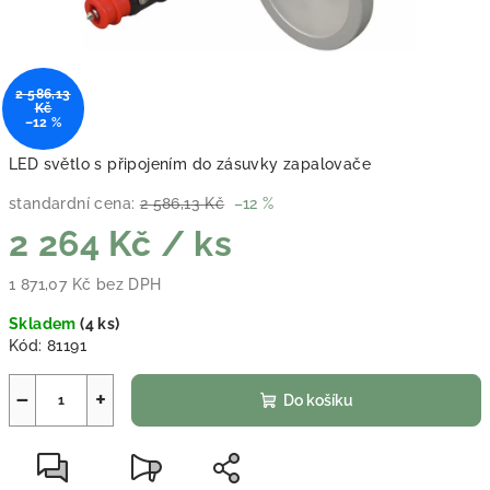
2 586,13
Kč
–12 %
LED světlo s připojením do zásuvky zapalovače
standardní cena:
2 586,13 Kč
–12 %
2 264 Kč
/ ks
1 871,07 Kč bez DPH
Měrná cena:
Skladem
(
4 ks
)
Kód:
81191
−
+
Do košíku