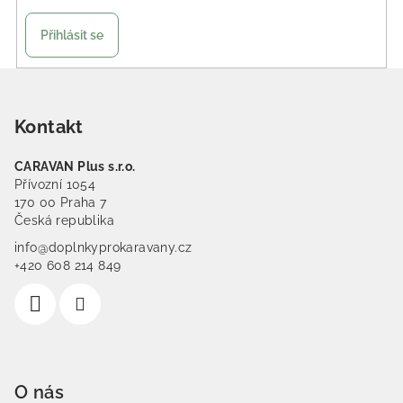
Přihlásit se
Zápatí
Kontakt
CARAVAN Plus s.r.o.
Přívozní 1054
170 00 Praha 7
Česká republika
info@doplnkyprokaravany.cz
+420 608 214 849
O nás