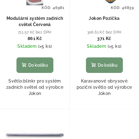
KÓD:
46981
KÓD:
46839
Modulární systém zadních
Jokon Pozička
světel Červená
711,57 Kč bez DPH
306,61 Kč bez DPH
861 Kč
371 Kč
Skladem
(
>5 ks
)
Skladem
(
>5 ks
)
Do košíku
Do košíku
Světlo;blinkr pro systém
Karavanové obrysové
zadních světel od výrobce
poziční světlo od výrobce
Jokon
Jokon