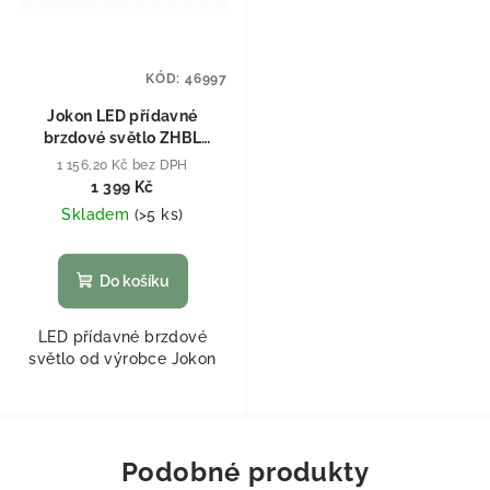
KÓD:
46997
Jokon LED přídavné
brzdové světlo ZHBL
Červená
1 156,20 Kč bez DPH
1 399 Kč
Skladem
(
>5 ks
)
Do košíku
LED přídavné brzdové
světlo od výrobce Jokon
Podobné produkty