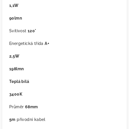
1,1W
90lmn
Svítivost
120°
Energetická třída
A+
2,5W
198lmn
Teplá bílá
3400K
Průměr
68mm
5m
přívodní kabel