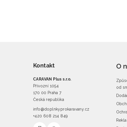
Zápatí
Kontakt
O 
CARAVAN Plus s.r.o.
Způso
Přívozní 1054
od s
170 00 Praha 7
Dodán
Česká republika
Obch
info@doplnkyprokaravany.cz
Ochra
+420 608 214 849
Rekl