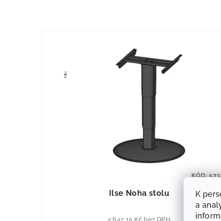
KÓD:
571
Ilse Noha stolu
K pers
a anal
infor
4 642,15 Kč bez DPH