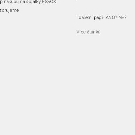
p nákupu na splátky ESSOX
zorujeme
Toaletní papír ANO? NE?
Více článků