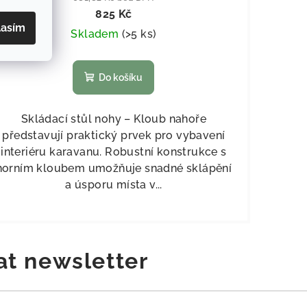
825 Kč
lasím
Skladem
(
>5 ks
)
Do košíku
Skládací stůl nohy – Kloub nahoře
představují praktický prvek pro vybavení
interiéru karavanu. Robustní konstrukce s
horním kloubem umožňuje snadné sklápění
a úsporu místa v...
at newsletter