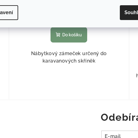
29 Kč
avení
Souh
Skladem
(
>5 ks
)
Do košíku
Nábytkový zámeček určený do
karavanových skříněk
Odebír
E-mail