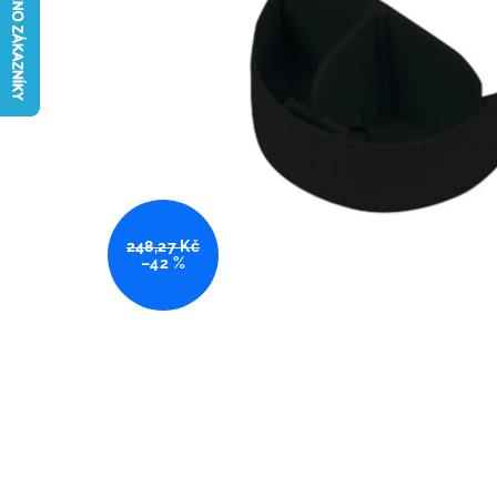
248,27 Kč
–42 %