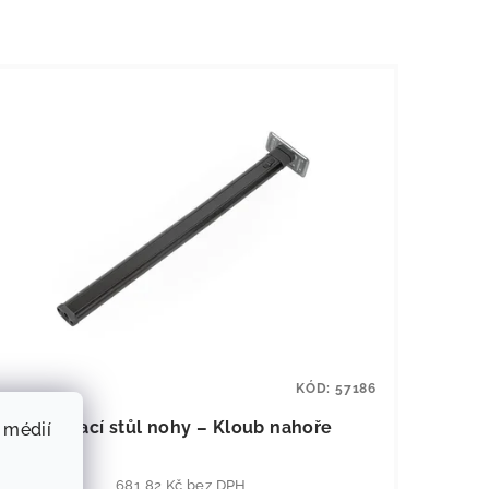
KÓD:
57186
Skládací stůl nohy – Kloub nahoře
 médií
681,82 Kč bez DPH