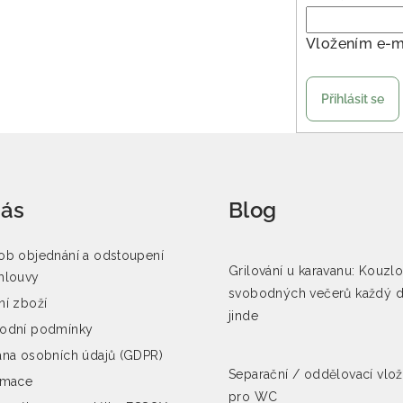
Vložením e-m
Přihlásit se
nás
Blog
b objednání a odstoupení
Grilování u karavanu: Kouzl
mlouvy
svobodných večerů každý 
í zboží
jinde
odní podmínky
na osobních údajů (GDPR)
Separační / oddělovací vlo
amace
pro WC