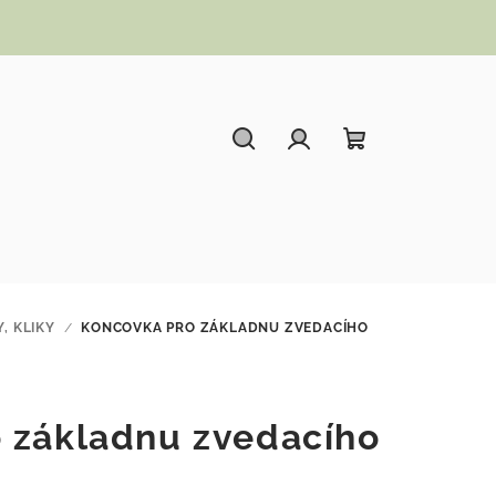
Hledat
Přihlášení
Nákupní koší
, KLIKY
/
KONCOVKA PRO ZÁKLADNU ZVEDACÍHO
 základnu zvedacího