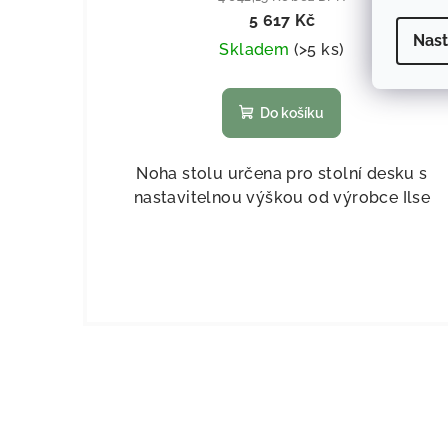
5 617 Kč
Nast
Skladem
(
>5 ks
)
Do košíku
Noha stolu určena pro stolní desku s
nastavitelnou výškou od výrobce Ilse