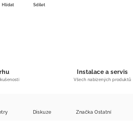
Hlídat
Sdílet
trhu
Instalace a servis
zkušenosti
Všech nabízených produktů
try
Diskuze
Značka
Ostatní