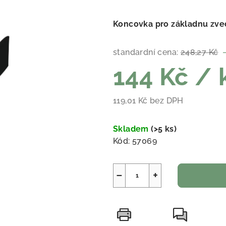
Koncovka pro základnu zve
standardní cena:
248,27 Kč
144 Kč
/ 
119,01 Kč bez DPH
Měrná cena:
Skladem
(
>5 ks
)
Kód:
57069
−
+