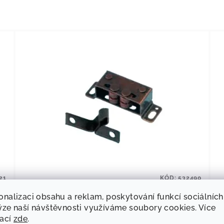
21
KÓD:
532490
Zámeček skřínky
onalizaci obsahu a reklam, poskytování funkcí sociálních
ýze naší návštěvnosti využíváme soubory cookies. Více
mací
zde
.
23,97 Kč bez DPH