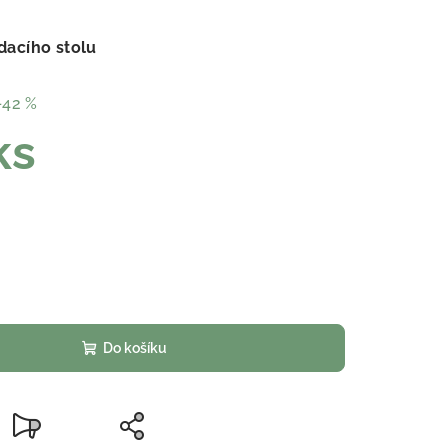
dacího stolu
–42 %
ks
Do košíku