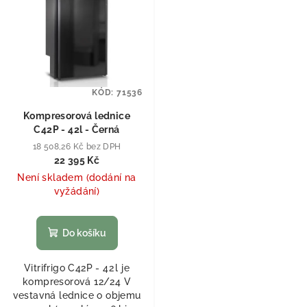
KÓD:
71536
Kompresorová lednice
C42P - 42l - Černá
18 508,26 Kč bez DPH
22 395 Kč
Není skladem (dodání na
vyžádání)
Do košíku
Vitrifrigo C42P - 42 l je
kompresorová 12/24 V
vestavná lednice o objemu