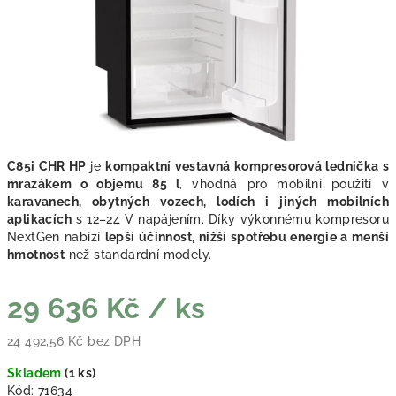
C85i CHR HP
je
kompaktní vestavná kompresorová lednička s
mrazákem o objemu 85 l
, vhodná pro mobilní použití v
karavanech, obytných vozech, lodích i jiných mobilních
aplikacích
s 12–24 V napájením. Díky výkonnému kompresoru
NextGen nabízí
lepší účinnost, nižší spotřebu energie a menší
hmotnost
než standardní modely.
29 636 Kč
/ ks
24 492,56 Kč bez DPH
Měrná cena:
Skladem
(
1 ks
)
Kód:
71634