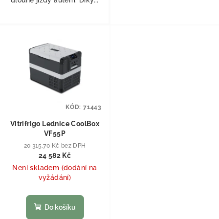
dlouhé jízdy autem. Díky...
KÓD:
71443
Vitrifrigo Lednice CoolBox
VF55P
20 315,70 Kč bez DPH
24 582 Kč
Není skladem (dodání na
vyžádání)
Do košíku