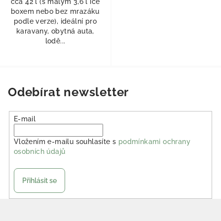
cca 42 l (s malým 3,6 l ice
boxem nebo bez mrazáku
podle verze), ideální pro
karavany, obytná auta,
lodě...
Odebírat newsletter
E-mail
Vložením e-mailu souhlasíte s
podmínkami ochrany
osobních údajů
Přihlásit se
Zápatí