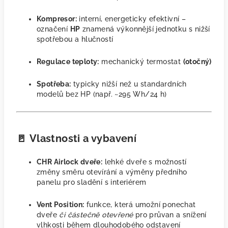
Kompresor:
interní, energeticky efektivní –
označení
HP
znamená výkonnější jednotku s nižší
spotřebou a hlučností
Regulace teploty:
mechanický termostat
(otočný)
Spotřeba:
typicky nižší než u standardních
modelů bez HP (např. ~295 Wh/24 h)
🚪
Vlastnosti a vybavení
CHR Airlock dveře:
lehké dveře s možností
změny směru otevírání a výměny předního
panelu pro sladění s interiérem
Vent Position:
funkce, která umožní ponechat
dveře
či částečně otevřené
pro průvan a snížení
vlhkosti během dlouhodobého odstavení