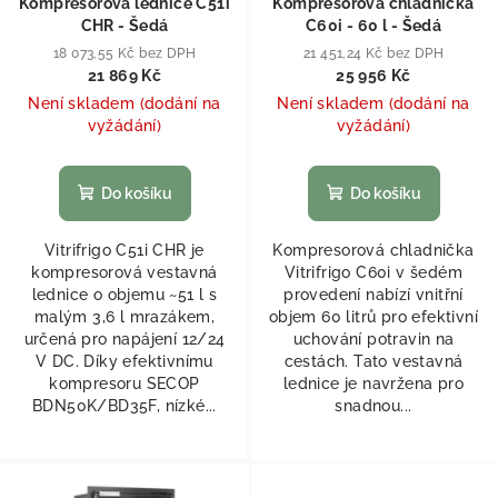
Kompresorová lednice C51i
Kompresorová chladnička
CHR - Šedá
C60i - 60 l - Šedá
18 073,55 Kč bez DPH
21 451,24 Kč bez DPH
21 869 Kč
25 956 Kč
Není skladem (dodání na
Není skladem (dodání na
vyžádání)
vyžádání)
Do košíku
Do košíku
Vitrifrigo C51i CHR je
Kompresorová chladnička
kompresorová vestavná
Vitrifrigo C60i v šedém
lednice o objemu ~51 l s
provedení nabízí vnitřní
malým 3,6 l mrazákem,
objem 60 litrů pro efektivní
určená pro napájení 12/24
uchování potravin na
V DC. Díky efektivnímu
cestách. Tato vestavná
kompresoru SECOP
lednice je navržena pro
BDN50K/BD35F, nízké...
snadnou...