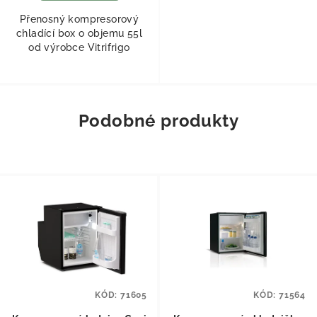
Přenosný kompresorový
chladící box o objemu 55l
od výrobce Vitrifrigo
Podobné produkty
KÓD:
71605
KÓD:
71564