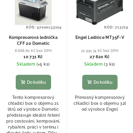
KÓD:
97000133104
KÓD:
713719
Kompresorová lednička
Engel Lednice MT35F-V
CFF 20 Dometic
8 868,60 Kč bez DPH
22 991,74 Kč bez DPH
10 731 Kč
27 820 Kč
Skladem
(
>5 ks
)
Skladem
(
3 ks
)
Do košíku
Do košíku
Tento kompresorový
Přenosný kompresorový
chladicí box o objemu 21
chladící box o objemu 32l
litrů od výrobce Dometic
od výrobce Engel
představuje ideální řešení
pro cestování, kempování,
rybaření, práci v terénu i