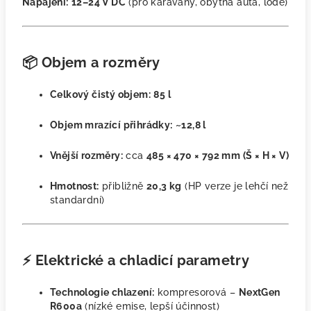
Napájení:
12–24 V DC
(pro karavany, obytná auta, lodě)
📦
Objem a rozměry
Celkový čistý objem:
85 l
Objem mrazící přihrádky:
~12,8 l
Vnější rozměry:
cca
485 × 470 × 792 mm (Š × H × V)
Hmotnost:
přibližně
20,3 kg
(HP verze je lehčí než
standardní)
⚡
Elektrické a chladicí parametry
Technologie chlazení:
kompresorová –
NextGen
R600a
(nízké emise, lepší účinnost)