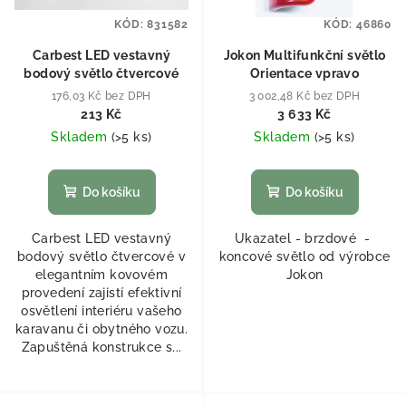
KÓD:
831582
KÓD:
46860
Carbest LED vestavný
Jokon Multifunkční světlo
bodový světlo čtvercové
Orientace vpravo
176,03 Kč bez DPH
3 002,48 Kč bez DPH
213 Kč
3 633 Kč
Skladem
(
>5 ks
)
Skladem
(
>5 ks
)
Do košíku
Do košíku
Carbest LED vestavný
Ukazatel - brzdové -
bodový světlo čtvercové v
koncové světlo od výrobce
elegantním kovovém
Jokon
provedení zajistí efektivní
osvětlení interiéru vašeho
karavanu či obytného vozu.
Zapuštěná konstrukce s...