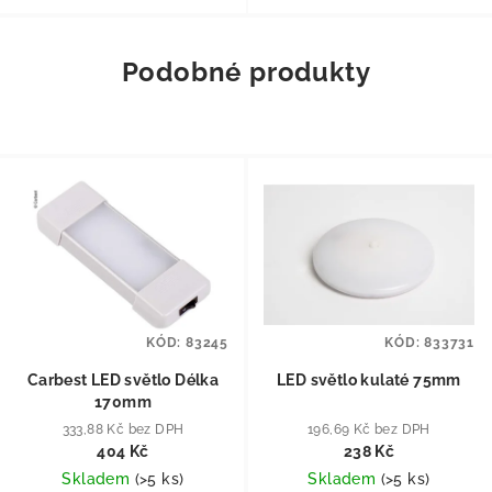
Podobné produkty
KÓD:
83245
KÓD:
833731
Carbest LED světlo Délka
LED světlo kulaté 75mm
170mm
333,88 Kč bez DPH
196,69 Kč bez DPH
404 Kč
238 Kč
Skladem
(
>5 ks
)
Skladem
(
>5 ks
)