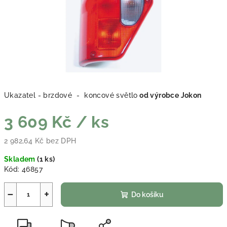
Ukazatel - brzdové - koncové světlo
od výrobce Jokon
3 609 Kč
/ ks
2 982,64 Kč bez DPH
Měrná cena:
Skladem
(
1 ks
)
Kód:
46857
−
+
Do košíku