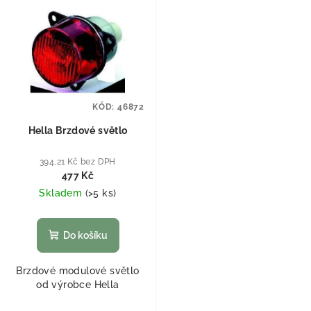
KÓD:
46872
Hella Brzdové světlo
394,21 Kč bez DPH
477 Kč
Skladem
(
>5 ks
)
Do košíku
Brzdové modulové světlo
od výrobce Hella