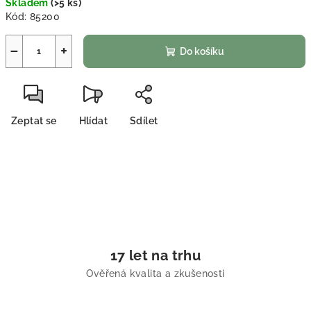
Skladem
(
>5 ks
)
Kód:
85200
−
+
Do košíku
Zeptat se
Hlídat
Sdílet
17 let na trhu
Ověřená kvalita a zkušenosti