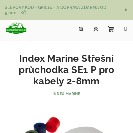
Přejít na obsah
SLEVOVÝ KÓD - GRIL10 - A DOPRAVA ZDARMA OD
5.000,- KČ
Nákupní
Hledat
Přihlášení
Index Marine Střešní
průchodka SE1 P pro
kabely 2-8mm
INDEX MARINE