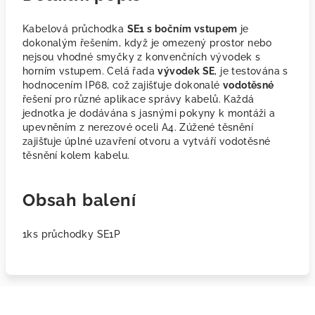
Kabelová průchodka
SE1 s bočním vstupem
je
dokonalým řešením, když je omezený prostor nebo
nejsou vhodné smyčky z konvenčních vývodek s
horním vstupem. Celá řada
vývodek SE
, je testována s
hodnocením IP68, což zajišťuje dokonalé
vodotěsné
řešení pro různé aplikace správy kabelů. Každá
jednotka je dodávána s jasnými pokyny k montáži a
upevněním z nerezové oceli A4. Zúžené těsnění
zajišťuje úplné uzavření otvoru a vytváří vodotěsné
těsnění kolem kabelu.
Obsah balení
1ks průchodky SE1P