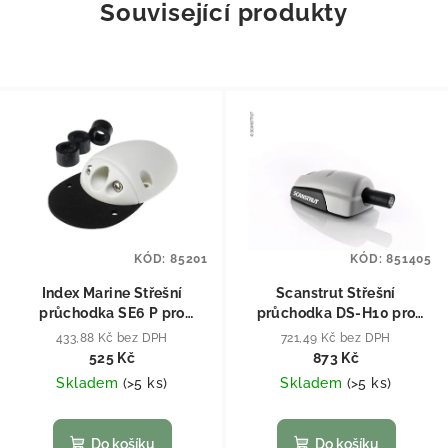
Související produkty
KÓD:
85201
KÓD:
851405
Index Marine Střešní
Scanstrut Střešní
průchodka SE6 P pro
průchodka DS-H10 pro
kabely 10-12mm
kabel 6-10mm Šedá
433,88 Kč bez DPH
721,49 Kč bez DPH
525 Kč
873 Kč
Skladem
(
>5 ks
)
Skladem
(
>5 ks
)
Do košíku
Do košíku