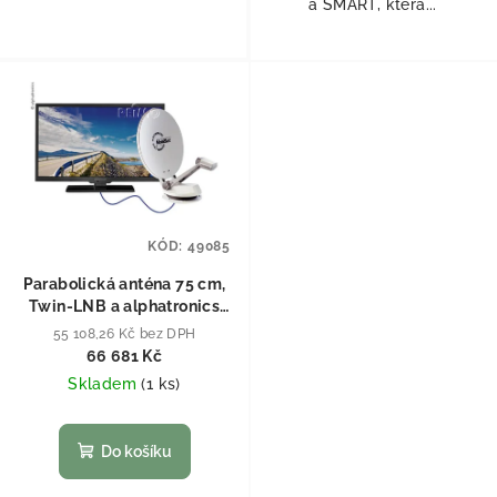
a SMART, která...
KÓD:
49085
Parabolická anténa 75 cm,
Twin-LNB a alphatronics
24" TV
55 108,26 Kč bez DPH
66 681 Kč
Skladem
(
1 ks
)
Do košíku