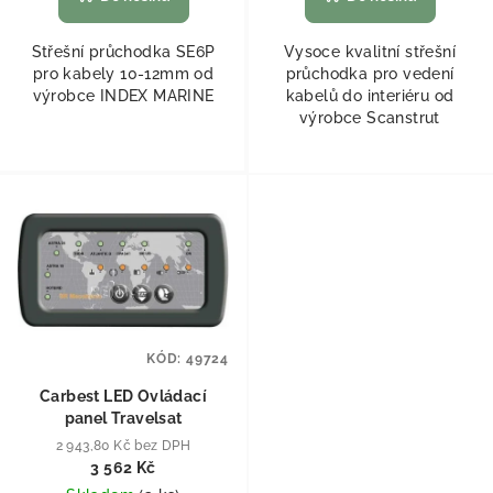
Střešní průchodka SE6P
Vysoce kvalitní střešní
pro kabely 10-12mm od
průchodka pro vedení
výrobce INDEX MARINE
kabelů do interiéru od
výrobce Scanstrut
KÓD:
49724
Carbest LED Ovládací
panel Travelsat
2 943,80 Kč bez DPH
3 562 Kč