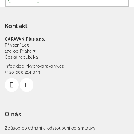
Zápatí
Kontakt
CARAVAN Plus s.r.o.
Přívozní 1054
170 00 Praha 7
Česká republika
info@doplnkyprokaravany.cz
+420 608 214 849
O nás
Způsob objednání a odstoupení od smlouvy