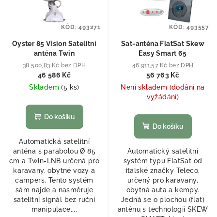
KÓD:
493271
KÓD:
493557
Oyster 85 Vision Satelitní
Sat-anténa FlatSat Skew
anténa Twin
Easy Smart 65
38 500,83 Kč bez DPH
46 911,57 Kč bez DPH
46 586 Kč
56 763 Kč
Skladem
(
5 ks
)
Není skladem (dodání na
vyžádání)
Do košíku
Do košíku
Automatická satelitní
anténa s parabolou Ø 85
Automatický satelitní
cm a Twin-LNB určená pro
systém typu FlatSat od
karavany, obytné vozy a
italské značky Teleco,
campers. Tento systém
určený pro karavany,
sám najde a nasměruje
obytná auta a kempy.
satelitní signál bez ruční
Jedná se o plochou (flat)
manipulace,...
anténu s technologií SKEW