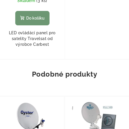
Skladem
(
3 ks
)
Do košíku
LED ovládácí panel pro
satelity Travelsat od
výrobce Carbest
Podobné produkty