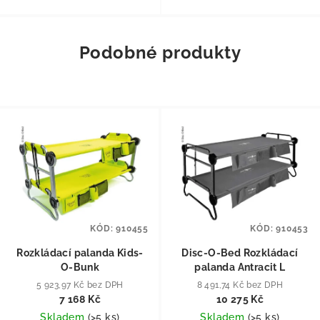
Podobné produkty
KÓD:
910455
KÓD:
910453
Rozkládací palanda Kids-
Disc-O-Bed Rozkládací
O-Bunk
palanda Antracit L
5 923,97 Kč bez DPH
8 491,74 Kč bez DPH
7 168 Kč
10 275 Kč
Skladem
(
>5 ks
)
Skladem
(
>5 ks
)