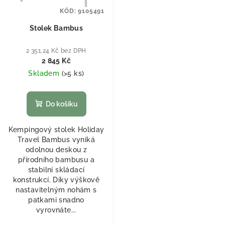
KÓD:
9105491
Stolek Bambus
2 351,24 Kč bez DPH
2 845 Kč
Skladem
(
>5 ks
)
Do košíku
Kempingový stolek Holiday
Travel Bambus vyniká
odolnou deskou z
přírodního bambusu a
stabilní skládací
konstrukcí. Díky výškově
nastavitelným nohám s
patkami snadno
vyrovnáte...