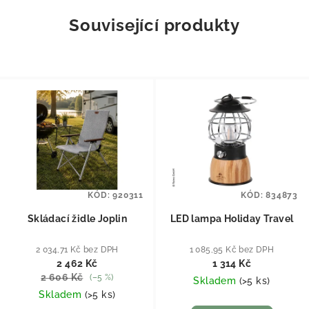
Související produkty
KÓD:
920311
KÓD:
834873
Skládací židle Joplin
LED lampa Holiday Travel
2 034,71 Kč bez DPH
1 085,95 Kč bez DPH
2 462 Kč
1 314 Kč
2 606 Kč
(–5 %)
Skladem
(
>5 ks
)
Skladem
(
>5 ks
)