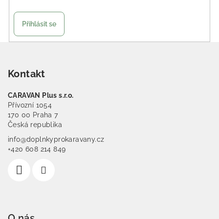
Přihlásit se
Zápatí
Kontakt
CARAVAN Plus s.r.o.
Přívozní 1054
170 00 Praha 7
Česká republika
info@doplnkyprokaravany.cz
+420 608 214 849
O nás