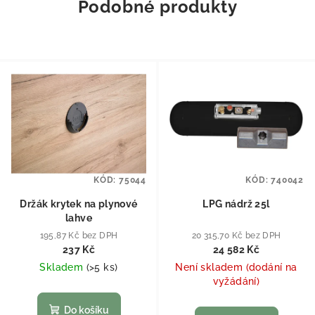
Podobné produkty
KÓD:
75044
KÓD:
740042
Držák krytek na plynové
LPG nádrž 25l
lahve
195,87 Kč bez DPH
20 315,70 Kč bez DPH
237 Kč
24 582 Kč
Skladem
(
>5 ks
)
Není skladem (dodání na
vyžádání)
Do košíku