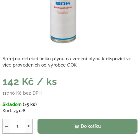
Sprej na detekci úniku plynu na vedení plynu k dispozici ve
více provedeních od výrobce GOK
142 Kč
/ ks
117,36 Kč bez DPH
Měrná cena:
Skladem
(
>5 ks
)
Kód:
75128
−
+
Do košíku