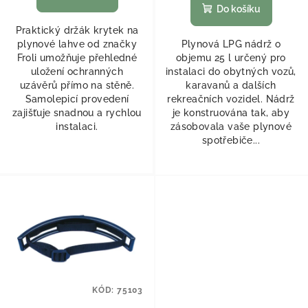
Do košíku
Praktický držák krytek na
plynové lahve od značky
Plynová LPG nádrž o
Froli umožňuje přehledné
objemu 25 l určený pro
uložení ochranných
instalaci do obytných vozů,
uzávěrů přímo na stěně.
karavanů a dalších
Samolepicí provedení
rekreačních vozidel. Nádrž
zajišťuje snadnou a rychlou
je konstruována tak, aby
instalaci.
zásobovala vaše plynové
spotřebiče...
KÓD:
75103