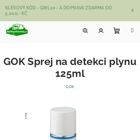
Přejít na obsah
SLEVOVÝ KÓD - GRIL10 - A DOPRAVA ZDARMA OD
5.000,- KČ
Nákupní
Hledat
Přihlášení
GOK Sprej na detekci plynu
125ml
GOK