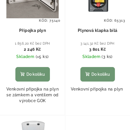
KÓD:
75140
KÓD:
65313
Přípojka plyn
Plynová klapka bílá
1 856,20 Kč bez DPH
3 141,32 Kč bez DPH
2 246 Kč
3 801 Kč
Skladem
(
>5 ks
)
Skladem
(
3 ks
)
Do košíku
Do košíku
Venkovní přípojka na plyn
Venkovní přípojka na plyn
se zámkem a ventilem od
výrobce GOK