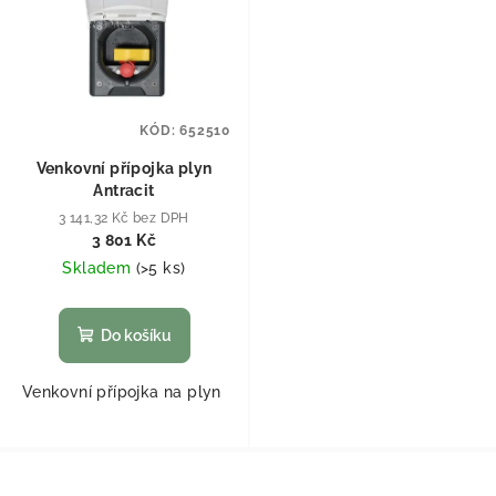
KÓD:
652510
Venkovní přípojka plyn
Antracit
3 141,32 Kč bez DPH
3 801 Kč
Skladem
(
>5 ks
)
Do košíku
Venkovní přípojka na plyn