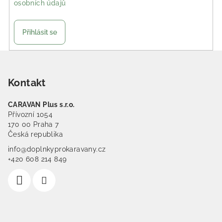
osobních údajů
Přihlásit se
Zápatí
Kontakt
CARAVAN Plus s.r.o.
Přívozní 1054
170 00 Praha 7
Česká republika
info@doplnkyprokaravany.cz
+420 608 214 849