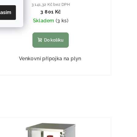
3 141,32 Kč bez DPH
3 801 Kč
lasím
Skladem
(
3 ks
)
Do košíku
Venkovní přípojka na plyn