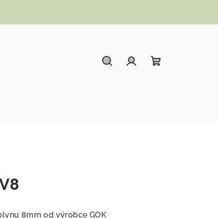
Hledat
Přihlášení
Nákupní koší
KV8
 plynu 8mm od výrobce GOK