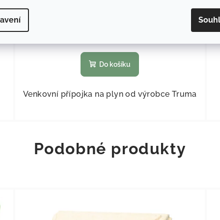
1 678,51 Kč bez DPH
2 031 Kč
avení
Souh
Skladem
(
4 ks
)
Do košíku
Venkovní přípojka na plyn od výrobce Truma
Podobné produkty