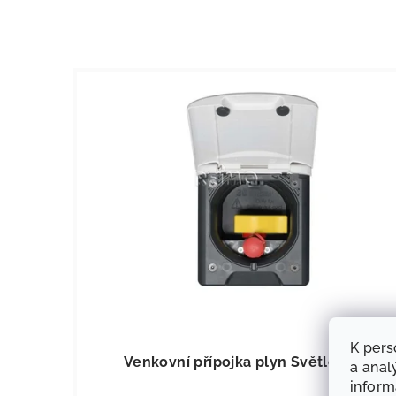
KÓD:
6525
K pers
Venkovní přípojka plyn Světle šedá
a anal
infor