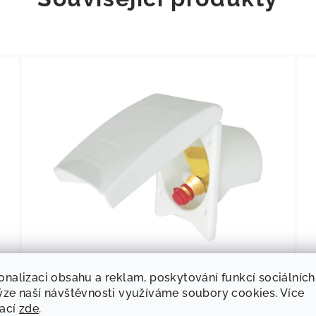
12
KÓD:
751403
onalizaci obsahu a reklam, poskytování funkcí sociálních
Přípojka plyn malá
ýze naší návštěvnosti využíváme soubory cookies. Více
mací
zde
.