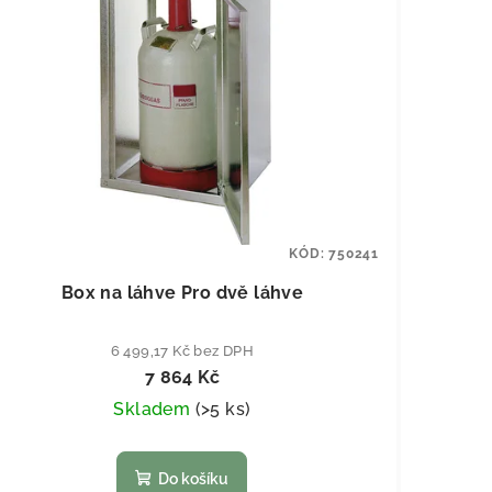
KÓD:
750241
Box na láhve Pro dvě láhve
6 499,17 Kč bez DPH
7 864 Kč
Skladem
(
>5 ks
)
Do košíku