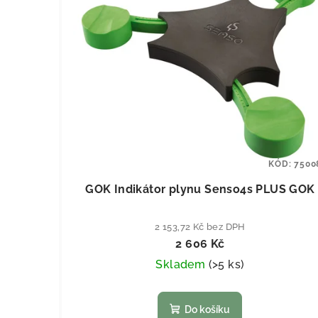
KÓD:
7500
GOK Indikátor plynu Senso4s PLUS GOK
2 153,72 Kč bez DPH
2 606 Kč
Skladem
(
>5 ks
)
Do košíku