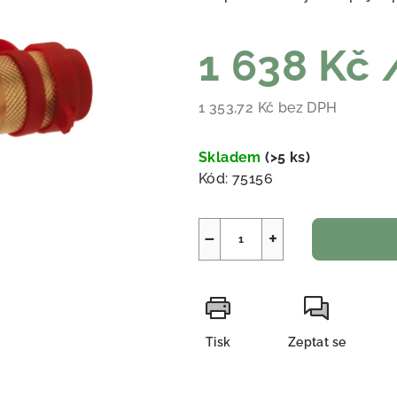
1 638 Kč
1 353,72 Kč bez DPH
Měrná cena:
Skladem
(
>5 ks
)
Kód:
75156
−
+
Tisk
Zeptat se