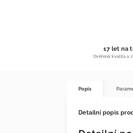
17 let na 
Ověřená kvalita a 
Popis
Parame
Detailní popis pro