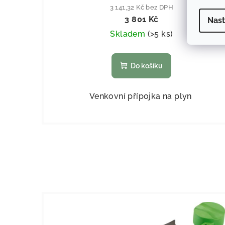
3 141,32 Kč bez DPH
3 801 Kč
Nast
Skladem
(
>5 ks
)
Do košíku
Venkovní přípojka na plyn