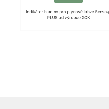
Indikátor hladiny pro plynové láhve Senso
PLUS od výrobce GOK
Zápatí