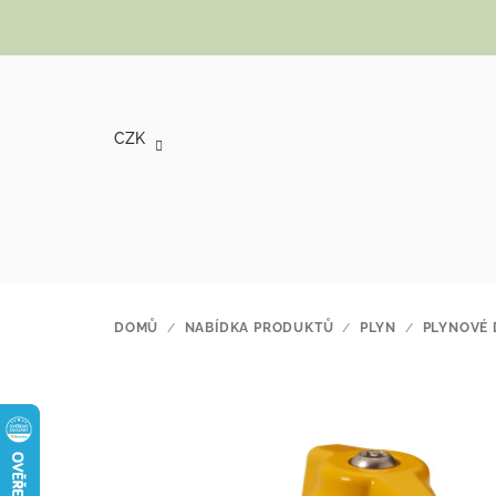
Přejít na obsah
CZK
DOMŮ
/
NABÍDKA PRODUKTŮ
/
PLYN
/
PLYNOVÉ 