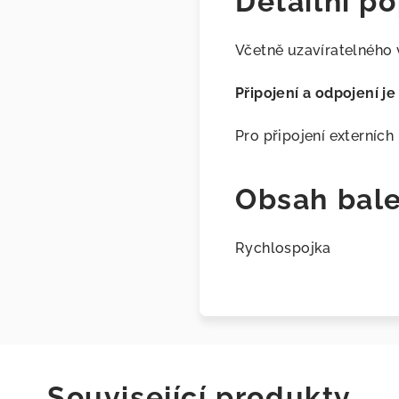
Detailní po
Včetně uzavíratelného 
Připojení a odpojení j
Pro připojení externíc
Obsah bale
Rychlospojka
Související produkty