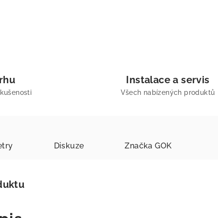
trhu
Instalace a servis
zkušenosti
Všech nabízených produktů
try
Diskuze
Značka
GOK
duktu