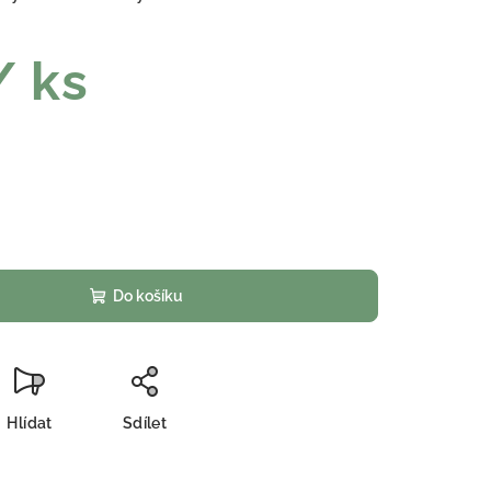
/ ks
Do košíku
Hlídat
Sdílet