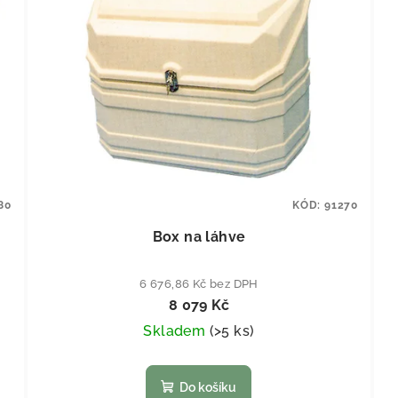
80
KÓD:
91270
Box na láhve
6 676,86 Kč bez DPH
8 079 Kč
Skladem
(
>5 ks
)
Do košíku