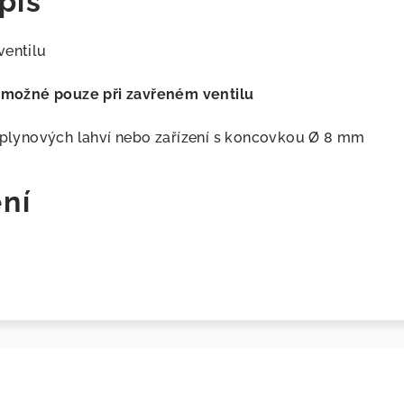
pis
ventilu
e možné pouze při zavřeném ventilu
h plynových lahví nebo zařízení s koncovkou Ø 8 mm
ní