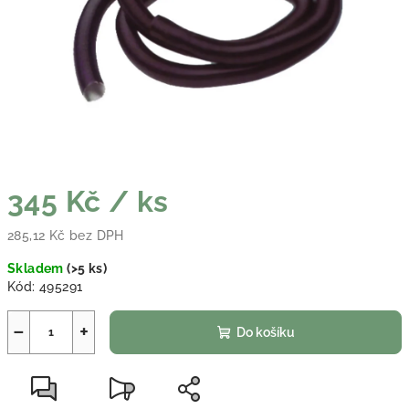
345 Kč
/ ks
285,12 Kč bez DPH
Měrná cena:
Skladem
(
>5 ks
)
Kód:
495291
−
+
Do košíku