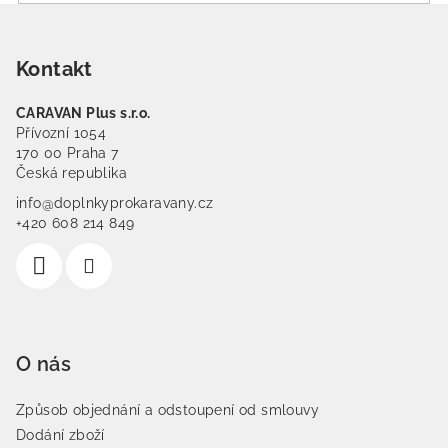
Zápatí
Kontakt
CARAVAN Plus s.r.o.
Přívozní 1054
170 00 Praha 7
Česká republika
info@doplnkyprokaravany.cz
+420 608 214 849
O nás
Způsob objednání a odstoupení od smlouvy
Dodání zboží