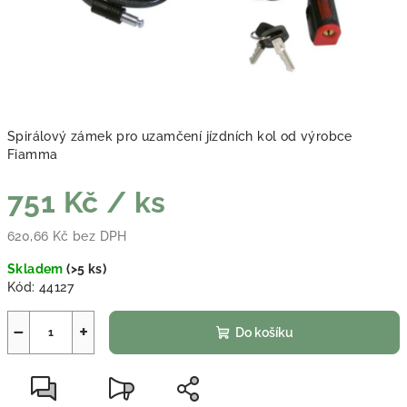
Spirálový zámek pro uzamčení jízdních kol od výrobce
Fiamma
751 Kč
/ ks
620,66 Kč bez DPH
Měrná cena:
Skladem
(
>5 ks
)
Kód:
44127
−
+
Do košíku