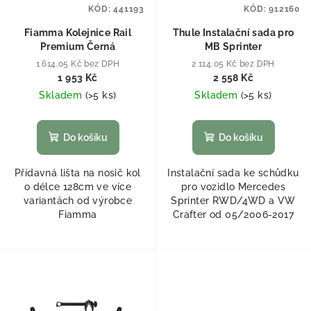
KÓD:
441193
KÓD:
912160
Fiamma Kolejnice Rail
Thule Instalační sada pro
Premium Černá
MB Sprinter
1 614,05 Kč bez DPH
2 114,05 Kč bez DPH
1 953 Kč
2 558 Kč
Skladem
(
>5 ks
)
Skladem
(
>5 ks
)
Do košíku
Do košíku
Přídavná lišta na nosič kol
Instalační sada ke schůdku
o délce 128cm ve více
pro vozidlo Mercedes
variantách od výrobce
Sprinter RWD/4WD a VW
Fiamma
Crafter od 05/2006-2017