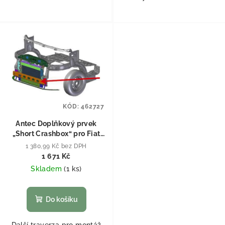
KÓD:
462727
Antec Doplňkový prvek
„Short Crashbox“ pro Fiat
Ducato 2014
1 380,99 Kč bez DPH
1 671 Kč
Skladem
(
1 ks
)
Do košíku