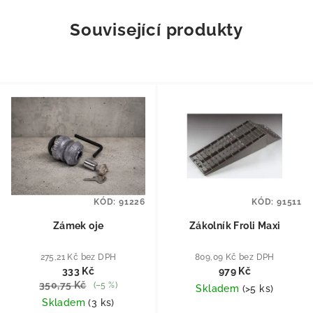
Související produkty
KÓD:
91226
KÓD:
91511
Zámek oje
Zákolník Froli Maxi
275,21 Kč bez DPH
809,09 Kč bez DPH
333 Kč
979 Kč
350,75 Kč
(–5 %)
Skladem
(
>5 ks
)
Skladem
(
3 ks
)