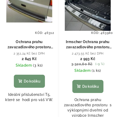
KÓD:
46312
KÓD:
463980
Ochrana prahu
Irmscher Ochrana prahu
zavazadlového prostoru
zavazadlového prostoru
pro VW T5 Černá
VW T6 Měděná
2 351,24 Kč bez DPH
2 473,55 Kč bez DPH
2 845 Kč
2 993 Kč
3 320,60 Kč
(–9 %)
Skladem
(
3 ks
)
Skladem
(
1 ks
)
Do košíku
Do košíku
Ideální příslušenství T5,
které se hodí pro váš VW.
Ochrana prahu
zavazadlového prostoru s
výklopnými dveřmi od
výrobce Irmscher