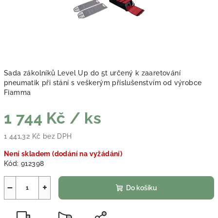
Sada zákolníků Level Up do 5t určený k zaaretování
pneumatik při stání s veškerým příslušenstvím od výrobce
Fiamma
1 744 Kč
/ ks
1 441,32 Kč bez DPH
Měrná cena:
Není skladem (dodání na vyžádání)
Kód:
912398
−
+
Do košíku