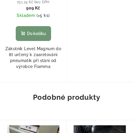
751,24 Kč bez DPH
909 Kč
Skladem
(
>5 ks
)
Do košíku
Zákolník Level Magnum do
8t určený k zaaretování
pneumatik při stání od
výrobce Fiamma
Podobné produkty