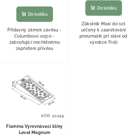
Do košíku
Do košíku
Zákolník Maxi do 10t
Přídavný zámek závěsu -
určený k zaaretování
Columbovo vejce -
pneumatik při stání od
zabraňující nechtěnému
výrobce Froli
zapřežení přívěsu
KÓD:
91249
Fiamma Vyrovnávací klíny
Level Magnum